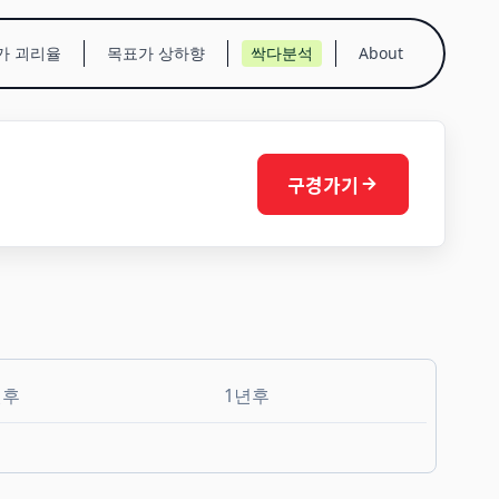
가 괴리율
목표가 상하향
싹다분석
About
구경가기
월후
1년후