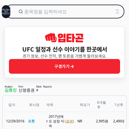
WhyNot
Sell
Report?
UFC 일정과 선수 이야기를 한곳에서
경기 정보, 선수 전적, 팬 토론을 가볍게 둘러보세요.
구경가기
Analyst
Firm
Rank
Reports
김효진
신영증권
#
6개월
일자
회사명
제목
목표가
1년후
후
2017년에
12/29/2016
포톤
도 성장 지
(검색)
NR
2,995원
2,490원
속