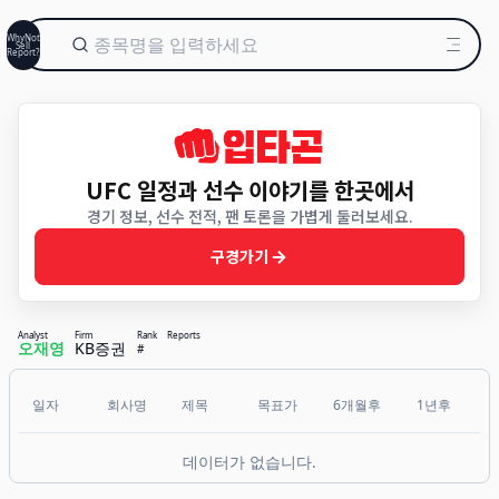
WhyNot
Sell
Report?
UFC 일정과 선수 이야기를 한곳에서
경기 정보, 선수 전적, 팬 토론을 가볍게 둘러보세요.
구경가기
Analyst
Firm
Rank
Reports
오재영
KB증권
#
일자
회사명
제목
목표가
6개월후
1년후
데이터가 없습니다.