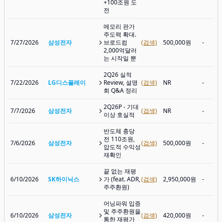
+100조원 도
전
메모리 판가
주도력 확대.
7/27/2026
삼성전자
브로드컴
(검색)
500,000원
-
2,000억달러
는 시작일 뿐
2Q26 실적
7/22/2026
LG디스플레이
Review, 설명
(검색)
NR
-
회 Q&A 정리
2Q26P - 기대
7/7/2026
삼성전자
(검색)
NR
-
이상 호실적
반도체 충당
전 110조원,
7/6/2026
삼성전자
(검색)
500,000원
-
압도적 수익성
재확인
끝 없는 재평
6/10/2026
SK하이닉스
가 (feat. ADR,
(검색)
2,950,000원
-
주주환원)
어닝파워 입증
및 주주환원을
6/10/2026
삼성전자
(검색)
420,000원
-
통한 재평가