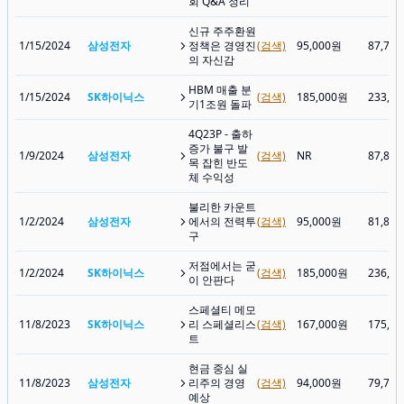
회 Q&A 정리
신규 주주환원
1/15/2024
삼성전자
정책은 경영진
(검색)
95,000원
87,70
의 자신감
HBM 매출 분
1/15/2024
SK하이닉스
(검색)
185,000원
233,0
기1조원 돌파
4Q23P - 출하
증가 불구 발
1/9/2024
삼성전자
(검색)
NR
87,80
목 잡힌 반도
체 수익성
불리한 카운트
1/2/2024
삼성전자
에서의 전력투
(검색)
95,000원
81,80
구
저점에서는 굳
1/2/2024
SK하이닉스
(검색)
185,000원
236,0
이 안판다
스페셜티 메모
11/8/2023
SK하이닉스
리 스페셜리스
(검색)
167,000원
175,4
트
현금 중심 실
11/8/2023
삼성전자
리주의 경영
(검색)
94,000원
79,70
예상