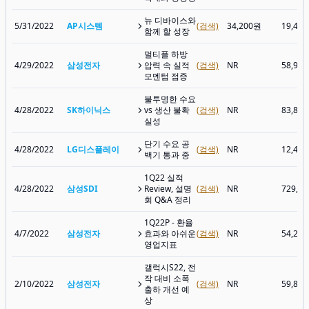
뉴 디바이스와
5/31/2022
AP시스템
(검색)
34,200원
19,40
함께 할 성장
멀티플 하방
4/29/2022
삼성전자
압력 속 실적
(검색)
NR
58,90
모멘텀 점증
불투명한 수요
4/28/2022
SK하이닉스
vs 생산 불확
(검색)
NR
83,80
실성
단기 수요 공
4/28/2022
LG디스플레이
(검색)
NR
12,45
백기 통과 중
1Q22 실적
4/28/2022
삼성SDI
Review, 설명
(검색)
NR
729,0
회 Q&A 정리
1Q22P - 환율
4/7/2022
삼성전자
효과와 아쉬운
(검색)
NR
54,20
영업지표
갤럭시S22, 전
작 대비 소폭
2/10/2022
삼성전자
(검색)
NR
59,80
출하 개선 예
상