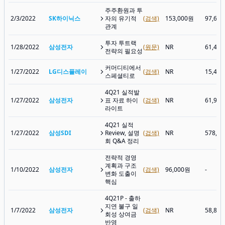
주주환원과 투
2/3/2022
SK하이닉스
자의 유기적
(검색)
153,000원
97,60
관계
투자 투트랙
1/28/2022
삼성전자
(원문)
NR
61,40
전략의 필요성
커머디티에서
1/27/2022
LG디스플레이
(검색)
NR
15,40
스페셜티로
4Q21 실적발
1/27/2022
삼성전자
표 자료 하이
(검색)
NR
61,90
라이트
4Q21 실적
1/27/2022
삼성SDI
Review, 설명
(검색)
NR
578,0
회 Q&A 정리
전략적 경영
계획과 구조
1/10/2022
삼성전자
(검색)
96,000원
-
변화 도출이
핵심
4Q21P - 출하
지연 불구 일
1/7/2022
삼성전자
(검색)
NR
58,80
회성 상여금
반영