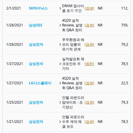
DRAM 업사이
2/1/2021
SK하이닉스
(검색)
NR
112,5
클 초기 구간
4Q20 실적
1/28/2021
삼성SDI
Review, 설명
(검색)
NR
759,0
회 Q&A 정리
주주환원과 메
1/28/2021
삼성전자
모리 업황의
(검색)
NR
79,20
유기적 관계
실적발표회 체
1/27/2021
삼성전자
크포인트 두
(원문)
NR
78,50
가지
4Q20 실적
1/27/2021
LG디스플레이
Review, 설명
(검색)
NR
22,50
회 Q&A 정리
인텔 파운드리
1/25/2021
삼성전자
업데이트 - 조
(검색)
NR
79,30
기양산
인텔 파운드리
1/21/2021
삼성전자
수주 계약 체
(검색)
NR
78,50
결 보도