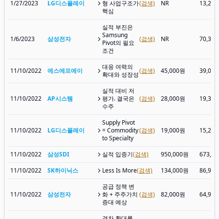
1/27/2023
LG디스플레이
형 사업구조가
(검색)
NR
13,24
핵심
실적 부진은
Samsung
1/6/2023
삼성전자
(검색)
NR
70,30
Pivot의 필요
조건
대응 여력의
11/10/2022
에스에프에이
(검색)
45,000원
39,05
확대와 성장성
실적 대비 저
11/10/2022
AP시스템
평가. 결국은
(검색)
28,000원
19,39
수주
Supply Pivot
11/10/2022
LG디스플레이
= Commodity
(검색)
19,000원
15,28
to Specialty
11/10/2022
삼성SDI
실적 입증기
(검색)
950,000원
673,0
11/10/2022
SK하이닉스
Less Is More
(검색)
134,000원
86,90
공급 정책 변
11/10/2022
삼성전자
화 + 주주가치
(검색)
82,000원
64,90
증대 예상
격차 확대를