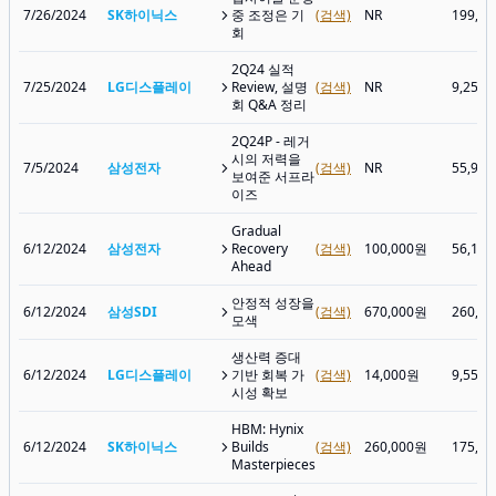
7/26/2024
SK하이닉스
중 조정은 기
(검색)
NR
199,2
회
2Q24 실적
7/25/2024
LG디스플레이
Review, 설명
(검색)
NR
9,250
회 Q&A 정리
2Q24P - 레거
시의 저력을
7/5/2024
삼성전자
(검색)
NR
55,90
보여준 서프라
이즈
Gradual
6/12/2024
삼성전자
Recovery
(검색)
100,000원
56,10
Ahead
안정적 성장을
6/12/2024
삼성SDI
(검색)
670,000원
260,5
모색
생산력 증대
6/12/2024
LG디스플레이
기반 회복 가
(검색)
14,000원
9,550
시성 확보
HBM: Hynix
6/12/2024
SK하이닉스
Builds
(검색)
260,000원
175,5
Masterpieces