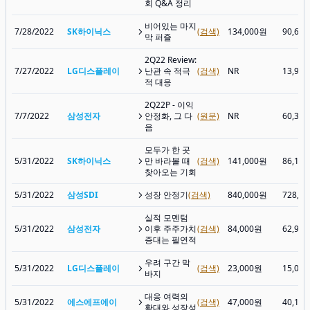
회 Q&A 정리
비어있는 마지
7/28/2022
SK하이닉스
(검색)
134,000원
90,60
막 퍼즐
2Q22 Review:
7/27/2022
LG디스플레이
난관 속 적극
(검색)
NR
13,93
적 대응
2Q22P - 이익
7/7/2022
삼성전자
안정화, 그 다
(원문)
NR
60,30
음
모두가 한 곳
5/31/2022
SK하이닉스
만 바라볼 때
(검색)
141,000원
86,10
찾아오는 기회
5/31/2022
삼성SDI
성장 안정기
(검색)
840,000원
728,0
실적 모멘텀
5/31/2022
삼성전자
이후 주주가치
(검색)
84,000원
62,90
증대는 필연적
우려 구간 막
5/31/2022
LG디스플레이
(검색)
23,000원
15,05
바지
대응 여력의
5/31/2022
에스에프에이
(검색)
47,000원
40,10
확대와 성장성