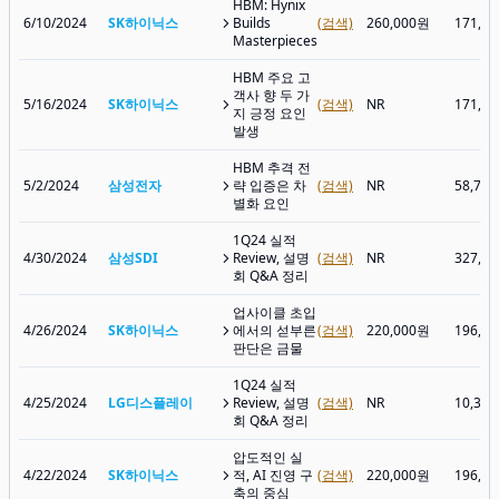
HBM: Hynix
6/10/2024
SK하이닉스
Builds
(검색)
260,000원
171,8
Masterpieces
HBM 주요 고
객사 향 두 가
5/16/2024
SK하이닉스
(검색)
NR
171,7
지 긍정 요인
발생
HBM 추격 전
5/2/2024
삼성전자
략 입증은 차
(검색)
NR
58,70
별화 요인
1Q24 실적
4/30/2024
삼성SDI
Review, 설명
(검색)
NR
327,0
회 Q&A 정리
업사이클 초입
4/26/2024
SK하이닉스
에서의 섣부른
(검색)
220,000원
196,0
판단은 금물
1Q24 실적
4/25/2024
LG디스플레이
Review, 설명
(검색)
NR
10,36
회 Q&A 정리
압도적인 실
4/22/2024
SK하이닉스
적, AI 진영 구
(검색)
220,000원
196,0
축의 중심