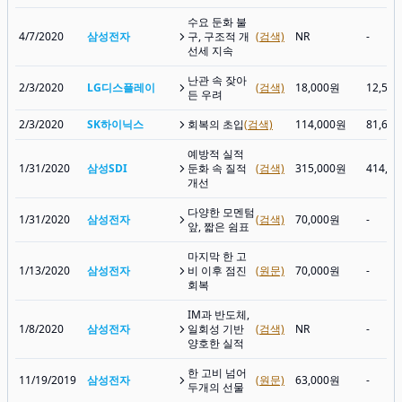
수요 둔화 불
4/7/2020
삼성전자
구, 구조적 개
(검색)
NR
-
선세 지속
난관 속 잦아
2/3/2020
LG디스플레이
(검색)
18,000원
12,50
든 우려
2/3/2020
SK하이닉스
회복의 초입
(검색)
114,000원
81,60
예방적 실적
1/31/2020
삼성SDI
둔화 속 질적
(검색)
315,000원
414,5
개선
다양한 모멘텀
1/31/2020
삼성전자
(검색)
70,000원
-
앞, 짧은 쉼표
마지막 한 고
1/13/2020
삼성전자
비 이후 점진
(원문)
70,000원
-
회복
IM과 반도체,
1/8/2020
삼성전자
일회성 기반
(검색)
NR
-
양호한 실적
한 고비 넘어
11/19/2019
삼성전자
(원문)
63,000원
-
두개의 선물