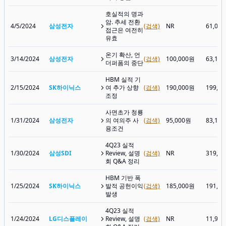
호실적의 명과
암. 추세 전환
4/5/2024
삼성전자
(검색)
NR
61,00
접근은 여전히
유효
온기 확산, 언
3/14/2024
삼성전자
(검색)
100,000원
63,10
더퍼폼의 중단
HBM 실적 기
2/15/2024
SK하이닉스
여 추가 상향
(검색)
190,000원
199,7
조정
사면초가 청룡
1/31/2024
삼성전자
의 여의주 사
(검색)
95,000원
83,10
용조건
4Q23 실적
1/30/2024
삼성SDI
Review, 설명
(검색)
NR
319,5
회 Q&A 정리
HBM 기반 폭
1/25/2024
SK하이닉스
발적 공헌이익
(검색)
185,000원
191,8
발생
4Q23 실적
1/24/2024
LG디스플레이
Review, 설명
(검색)
NR
11,97