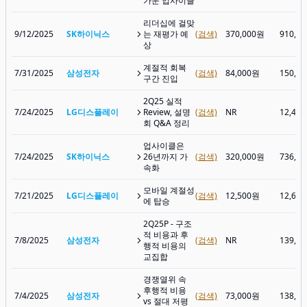
가운 업사이클
리더십에 걸맞
9/12/2025
SK하이닉스
는 재평가 예
(검색)
370,000원
910,0
상
계절적 회복
7/31/2025
삼성전자
(검색)
84,000원
150,4
구간 진입
2Q25 실적
7/24/2025
LG디스플레이
Review, 설명
(검색)
NR
12,44
회 Q&A 정리
업사이클은
7/24/2025
SK하이닉스
26년까지 가
(검색)
320,000원
736,0
속화
모바일 계절성
7/21/2025
LG디스플레이
(검색)
12,500원
12,66
에 탑승
2Q25P - 구조
적 비용과 후
7/8/2025
삼성전자
(검색)
NR
139,0
행적 비용의
교집합
경쟁열위 속
후행적 비용
7/4/2025
삼성전자
(검색)
73,000원
138,1
vs 절대 저평