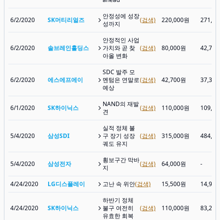
안정성에 성장
6/2/2020
SK머티리얼즈
(검색)
220,000원
271,1
성까지
안정적인 사업
6/2/2020
솔브레인홀딩스
가치와 곧 찾
(검색)
80,000원
42,70
아올 변화
SDC 발주 모
6/2/2020
에스에프에이
멘텀은 연말로
(검색)
42,700원
37,35
예상
NAND의 재발
6/1/2020
SK하이닉스
(검색)
110,000원
109,0
견
실적 정체 불
5/4/2020
삼성SDI
구 장기 성장
(검색)
315,000원
484,0
궤도 유지
횡보구간 막바
5/4/2020
삼성전자
(검색)
64,000원
-
지
4/24/2020
LG디스플레이
고난 속 위안
(검색)
15,500원
14,90
하반기 정체
4/24/2020
SK하이닉스
불구 여전히
(검색)
110,000원
83,20
유효한 회복