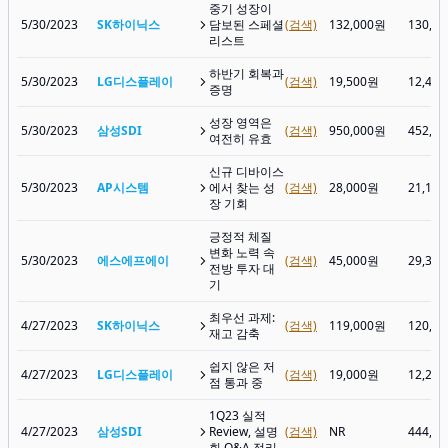
중기 성장이
5/30/2023
SK하이닉스
담보된 스페셜
(검색)
132,000원
130,9
리스트
하반기 회복과
5/30/2023
LG디스플레이
(검색)
19,500원
12,44
증명
성장 영역은
5/30/2023
삼성SDI
(검색)
950,000원
452,5
여전히 유효
신규 디바이스
5/30/2023
AP시스템
에서 찾는 성
(검색)
28,000원
21,15
장 기회
긍정적 체질
변화 노력 속
5/30/2023
에스에프에이
(검색)
45,000원
29,35
전방 투자 대
기
최우선 과제:
4/27/2023
SK하이닉스
(검색)
119,000원
120,5
재고 감축
쉽지 않은 저
4/27/2023
LG디스플레이
(검색)
19,000원
12,24
점 통과 중
1Q23 실적
4/27/2023
삼성SDI
Review, 설명
(검색)
NR
444,5
회 Q&A 정리