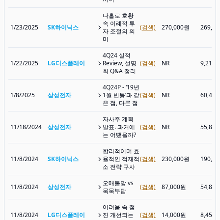
나홀로 호황
속 이례적 투
1/23/2025
SK하이닉스
(검색)
270,000원
269,5
자 조절의 의
미
4Q24 실적
1/22/2025
LG디스플레이
Review, 설명
(검색)
NR
9,210
회 Q&A 정리
4Q24P - ‘19년
1/8/2025
삼성전자
1월 반등’과 같
(검색)
NR
60,40
은 점, 다른 점
자사주 계획
11/18/2024
삼성전자
발표. 과거에
(검색)
NR
55,80
는 어땠을까?
합리적이며 효
11/8/2024
SK하이닉스
율적인 적재적
(검색)
230,000원
190,1
소 전략 구사
오매불망 vs
11/8/2024
삼성전자
(검색)
87,000원
54,80
묵묵부답
어려움 속 점
11/8/2024
LG디스플레이
진 개선되는
(검색)
14,000원
8,450