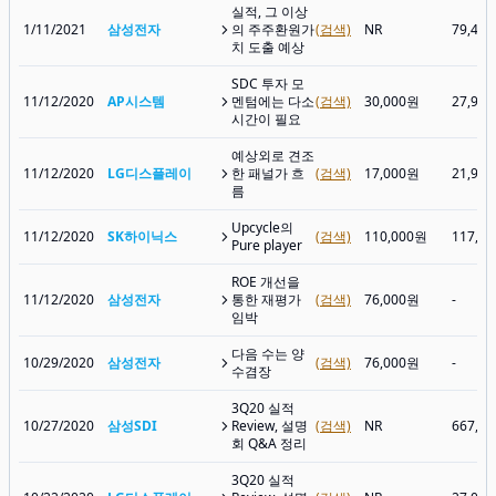
실적, 그 이상
1/11/2021
삼성전자
의 주주환원가
(검색)
NR
79,40
치 도출 예상
SDC 투자 모
11/12/2020
AP시스템
멘텀에는 다소
(검색)
30,000원
27,95
시간이 필요
예상외로 견조
11/12/2020
LG디스플레이
한 패널가 흐
(검색)
17,000원
21,90
름
Upcycle의
11/12/2020
SK하이닉스
(검색)
110,000원
117,5
Pure player
ROE 개선을
11/12/2020
삼성전자
통한 재평가
(검색)
76,000원
-
임박
다음 수는 양
10/29/2020
삼성전자
(검색)
76,000원
-
수겸장
3Q20 실적
10/27/2020
삼성SDI
Review, 설명
(검색)
NR
667,0
회 Q&A 정리
3Q20 실적