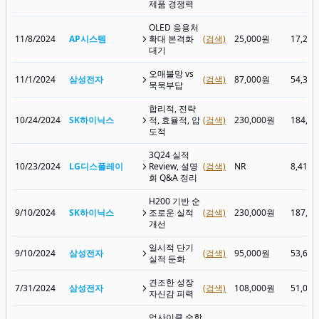
제품 경쟁력
OLED 응용처
11/8/2024
AP시스템
확대 본격화
(검색)
25,000원
17,27
대기
오매불망 vs
11/1/2024
삼성전자
(검색)
87,000원
54,30
묵묵부답
합리적, 전략
10/24/2024
SK하이닉스
적, 효율적, 압
(검색)
230,000원
184,4
도적
3Q24 실적
10/23/2024
LG디스플레이
Review, 설명
(검색)
NR
8,410
회 Q&A 정리
H200 기반 순
9/10/2024
SK하이닉스
조로운 실적
(검색)
230,000원
187,8
개선
일시적 단기
9/10/2024
삼성전자
(검색)
95,000원
53,60
실적 둔화
견조한 성장
7/31/2024
삼성전자
(검색)
108,000원
51,00
자신감 피력
업사이클 순항