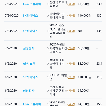
점진적 회복의
7/24/2020
LG디스플레이
(검색)
15,000원
23,55
방향성
남아있는 단
7/24/2020
SK하이닉스
(검색)
110,000원
135,0
하나의 퍼즐
SK하이닉스
2Q20 실적설
7/23/2020
SK하이닉스
(검색)
NR
135,0
명회 Q&A 정
리
2Q20P-본업
7/7/2020
삼성전자
회복과 일회성
(검색)
66,000원
-
의 하모니
폴더블 개화
6/2/2020
AP시스템
모멘텀 대기
(검색)
33,000원
23,45
중
NAND의 재발
6/2/2020
SK하이닉스
(검색)
110,000원
110,5
견
분기 실적과
6/2/2020
삼성전자
가장 동행하는
(검색)
64,000원
-
회사
Silver lining
6/2/2020
LG디스플레이
(원문)
14,000원
15,95
ahead