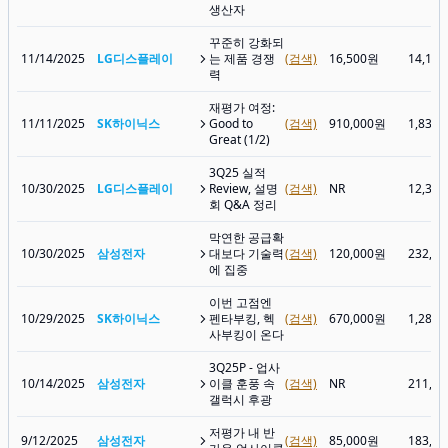
생산자
꾸준히 강화되
11/14/2025
LG디스플레이
는 제품 경쟁
(검색)
16,500원
14,10
력
재평가 여정:
11/11/2025
SK하이닉스
Good to
(검색)
910,000원
1,835
Great (1/2)
3Q25 실적
10/30/2025
LG디스플레이
Review, 설명
(검색)
NR
12,31
회 Q&A 정리
막연한 공급확
10/30/2025
삼성전자
대보다 기술력
(검색)
120,000원
232,5
에 집중
이번 고점엔
10/29/2025
SK하이닉스
펜타부킹, 헥
(검색)
670,000원
1,286
사부킹이 온다
3Q25P - 업사
10/14/2025
삼성전자
이클 훈풍 속
(검색)
NR
211,0
갤럭시 후광
저평가 내 반
9/12/2025
삼성전자
(검색)
85,000원
183,5