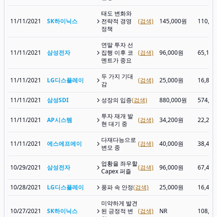
태도 변화와
11/11/2021
SK하이닉스
전략적 경영
(검색)
145,000원
110,5
정책
연말 투자 선
11/11/2021
삼성전자
집행 이후 코
(검색)
96,000원
65,10
멘트가 중요
두 가지 기대
11/11/2021
LG디스플레이
(검색)
25,000원
16,85
감
11/11/2021
삼성SDI
성장의 입증
(검색)
880,000원
574,0
투자 재개 발
11/11/2021
AP시스템
(검색)
34,200원
22,25
현 대기 중
다재다능으로
11/11/2021
에스에프에이
(검색)
40,000원
38,40
변모 중
업황을 좌우할
10/29/2021
삼성전자
(검색)
96,000원
67,40
Capex 퍼즐
10/28/2021
LG디스플레이
풍파 속 안정
(검색)
25,000원
16,40
미약하게 발견
10/27/2021
SK하이닉스
된 긍정적 변
(검색)
NR
108,5