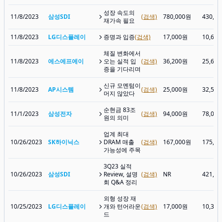
성장 속도의
11/8/2023
삼성SDI
(검색)
780,000원
430,5
재가속 필요
11/8/2023
LG디스플레이
증명과 입증
(검색)
17,000원
10,64
체질 변화에서
11/8/2023
에스에프에이
오는 실적 입
(검색)
36,200원
25,60
증을 기다리며
신규 모멘텀이
11/8/2023
AP시스템
(검색)
25,000원
32,55
머지 않았다
순현금 83조
11/1/2023
삼성전자
(검색)
94,000원
78,00
원의 의미
업계 최대
10/26/2023
SK하이닉스
DRAM 매출
(검색)
167,000원
175,9
가능성에 주목
3Q23 실적
10/26/2023
삼성SDI
Review, 설명
(검색)
NR
421,0
회 Q&A 정리
외형 성장 재
10/25/2023
LG디스플레이
개와 턴어라운
(검색)
17,000원
10,32
드