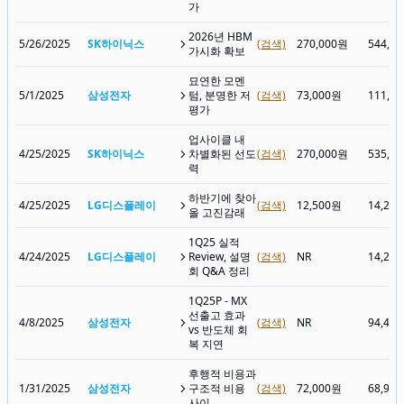
가
2026년 HBM
5/26/2025
SK하이닉스
(검색)
270,000원
544,0
가시화 확보
묘연한 모멘
5/1/2025
삼성전자
텀, 분명한 저
(검색)
73,000원
111,1
평가
업사이클 내
4/25/2025
SK하이닉스
차별화된 선도
(검색)
270,000원
535,0
력
하반기에 찾아
4/25/2025
LG디스플레이
(검색)
12,500원
14,24
올 고진감래
1Q25 실적
4/24/2025
LG디스플레이
Review, 설명
(검색)
NR
14,24
회 Q&A 정리
1Q25P - MX
선출고 효과
4/8/2025
삼성전자
(검색)
NR
94,40
vs 반도체 회
복 지연
후행적 비용과
1/31/2025
삼성전자
구조적 비용
(검색)
72,000원
68,90
사이