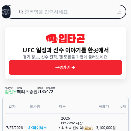
WhyNot
Sell
Report?
UFC 일정과 선수 이야기를 한곳에서
경기 정보, 선수 전적, 팬 토론을 가볍게 둘러보세요.
구경가기
Analyst
Firm
Rank
Reports
김선우
메리츠증권
135
472
#
일자
회사명
제목
목표가
6개월
2Q26
Preview: 사상
7/27/2026
SK하이닉스
최초 세전이익
(검색)
3,100,000원
-