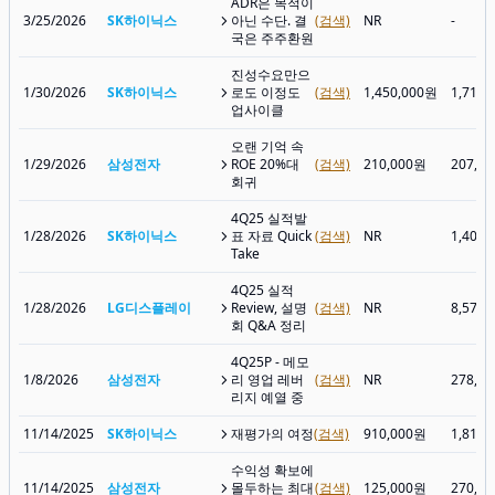
ADR은 목적이
3/25/2026
SK하이닉스
아닌 수단. 결
(검색)
NR
-
국은 주주환원
진성수요만으
1/30/2026
SK하이닉스
로도 이정도
(검색)
1,450,000원
1,718
업사이클
오랜 기억 속
1/29/2026
삼성전자
ROE 20%대
(검색)
210,000원
207,0
회귀
4Q25 실적발
1/28/2026
SK하이닉스
표 자료 Quick
(검색)
NR
1,401
Take
4Q25 실적
1/28/2026
LG디스플레이
Review, 설명
(검색)
NR
8,570
회 Q&A 정리
4Q25P - 메모
1/8/2026
삼성전자
리 영업 레버
(검색)
NR
278,0
리지 예열 중
11/14/2025
SK하이닉스
재평가의 여정
(검색)
910,000원
1,819
수익성 확보에
11/14/2025
삼성전자
몰두하는 최대
(검색)
125,000원
270,5