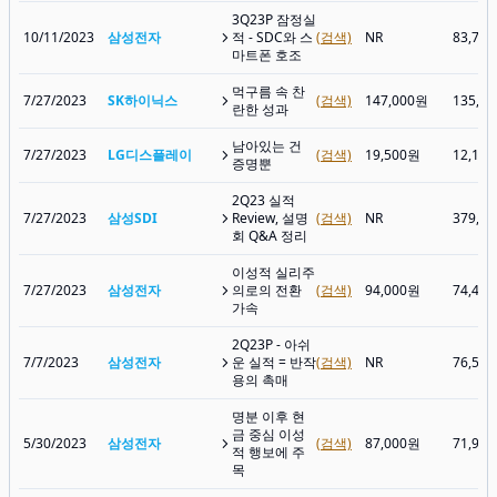
3Q23P 잠정실
10/11/2023
삼성전자
적 - SDC와 스
(검색)
NR
83,70
마트폰 호조
먹구름 속 찬
7/27/2023
SK하이닉스
(검색)
147,000원
135,0
란한 성과
남아있는 건
7/27/2023
LG디스플레이
(검색)
19,500원
12,15
증명뿐
2Q23 실적
7/27/2023
삼성SDI
Review, 설명
(검색)
NR
379,0
회 Q&A 정리
이성적 실리주
7/27/2023
삼성전자
의로의 전환
(검색)
94,000원
74,40
가속
2Q23P - 아쉬
7/7/2023
삼성전자
운 실적 = 반작
(검색)
NR
76,50
용의 촉매
명분 이후 현
금 중심 이성
5/30/2023
삼성전자
(검색)
87,000원
71,90
적 행보에 주
목