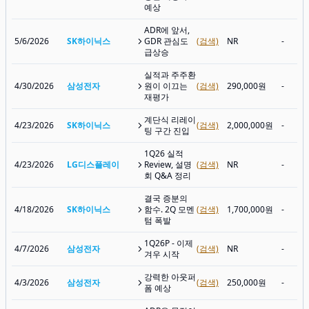
예상
ADR에 앞서,
5/6/2026
SK하이닉스
GDR 관심도
(검색)
NR
-
급상승
실적과 주주환
4/30/2026
삼성전자
원이 이끄는
(검색)
290,000원
-
재평가
계단식 리레이
4/23/2026
SK하이닉스
(검색)
2,000,000원
-
팅 구간 진입
1Q26 실적
4/23/2026
LG디스플레이
Review, 설명
(검색)
NR
-
회 Q&A 정리
결국 증분의
4/18/2026
SK하이닉스
함수. 2Q 모멘
(검색)
1,700,000원
-
텀 폭발
1Q26P - 이제
4/7/2026
삼성전자
(검색)
NR
-
겨우 시작
강력한 아웃퍼
4/3/2026
삼성전자
(검색)
250,000원
-
폼 예상