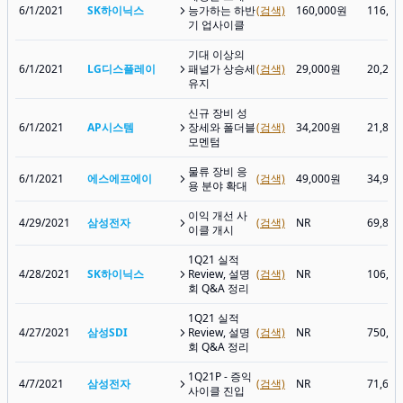
6/1/2021
SK하이닉스
능가하는 하반
(검색)
160,000원
116,5
기 업사이클
기대 이상의
6/1/2021
LG디스플레이
패널가 상승세
(검색)
29,000원
20,25
유지
신규 장비 성
6/1/2021
AP시스템
장세와 폴더블
(검색)
34,200원
21,80
모멘텀
물류 장비 응
6/1/2021
에스에프에이
(검색)
49,000원
34,95
용 분야 확대
이익 개선 사
4/29/2021
삼성전자
(검색)
NR
69,80
이클 개시
1Q21 실적
4/28/2021
SK하이닉스
Review, 설명
(검색)
NR
106,5
회 Q&A 정리
1Q21 실적
4/27/2021
삼성SDI
Review, 설명
(검색)
NR
750,0
회 Q&A 정리
1Q21P - 증익
4/7/2021
삼성전자
(검색)
NR
71,60
사이클 진입