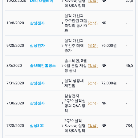
10/22/2020
LG디스플레이
Review, 설명
(검색)
NR
27,05
회 Q&A 정리
실적 개선과
주주환원 재원
10/8/2020
삼성전자
(검색)
NR
-
축적의 동시효
과
실적 개선과
9/28/2020
삼성전자
우선주 매력
(원문)
76,000원
-
증가
솔브레인, 8월
8/5/2020
솔브레인홀딩스
6일 분할 재상
(검색)
NR
46,55
장 공시
실적 성장세
7/31/2020
삼성전자
(검색)
72,000원
-
재진입
삼성전자
2Q20 실적설
7/30/2020
삼성전자
(검색)
NR
-
명회 Q&A 정
리
2Q20 실적
7/28/2020
삼성SDI
Review, 설명
(검색)
NR
734,0
회 Q&A 정리