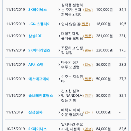
실적을 선행하
11/19/2019
SK하이닉스
는 주가, 본격
(검색)
100,000원
84,10
회복은 2H20
11/19/2019
LG디스플레이
쉽지 않은 길
(원문)
18,000원
10,55
대형전지 및
11/19/2019
삼성SDI
(원문)
281,000원
331,0
폴더블 모멘텀
꾸준하고 안정
11/19/2019
SK머티리얼즈
(원문)
220,000원
175,2
적 성장
다수의 장기
11/19/2019
AP시스템
(검색)
36,000원
28,20
수주 모멘텀
수주는 지속된
11/19/2019
에스에프에이
(원문)
50,000원
37,35
다
견조한 실적
11/19/2019
솔브레인홀딩스
및 NAND에서
(원문)
80,000원
82,10
찾는 기회
매력 대비 아
11/1/2019
삼성전자
(검색)
60,000원
-
쉬운 영업가치
앞서나간 수요
10/25/2019
SK하이닉스
기대, 재점화
(검색)
84,000원
82,60