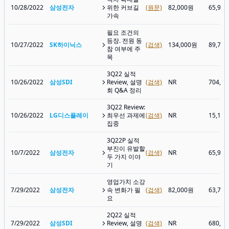
10/28/2022
삼성전자
위한 커브길
(원문)
82,000원
65,90
가속
필요 조건의
등장. 전원 동
10/27/2022
SK하이닉스
(검색)
134,000원
89,70
참 여부에 주
목
3Q22 실적
10/26/2022
삼성SDI
Review, 설명
(검색)
NR
704,0
회 Q&A 정리
3Q22 Review:
10/26/2022
LG디스플레이
최우선 과제에
(검색)
NR
15,13
집중
3Q22P 실적
부진이 유발할
10/7/2022
삼성전자
(검색)
NR
65,90
두 가지 이야
기
영업가치 소강
7/29/2022
삼성전자
속 변화가 필
(검색)
82,000원
63,70
요
2Q22 실적
7/29/2022
삼성SDI
Review, 설명
(검색)
NR
680,0