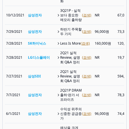
화
3Q21P - 실적
10/12/2021
삼성전자
보다 중요한
(검색)
NR
67,00
메모리 출하량
하반기 주목할
7/29/2021
삼성전자
(검색)
96,000원
73,30
두 가지
7/28/2021
SK하이닉스
Less Is More
(검색)
160,000원
120,5
2Q21 실적
7/28/2021
LG디스플레이
Review, 설명
(검색)
NR
19,70
회 Q&A 정리
2Q21 실적
7/27/2021
삼성SDI
Review, 설명
(검색)
NR
594,0
회 Q&A 정리
2Q21P DRAM
7/7/2021
삼성전자
출하·판가 서
(검색)
NR
78,30
프라이즈
수익성 위주의
6/1/2021
삼성전자
신중한 공급증
(검색)
96,000원
74,40
가
예상을 크게