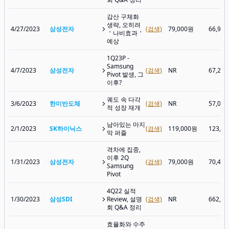
감산 구체화
생략, 오히려
4/27/2023
삼성전자
(검색)
79,000원
66,90
＇나비효과＇
예상
1Q23P -
Samsung
4/7/2023
삼성전자
(검색)
NR
67,20
Pivot 발생, 그
이후?
궤도 속 다각
3/6/2023
한미반도체
(검색)
NR
57,00
적 성장 재개
남아있는 마지
2/1/2023
SK하이닉스
(검색)
119,000원
123,6
막 퍼즐
격차에 집중,
이후 2Q
1/31/2023
삼성전자
(검색)
79,000원
70,40
Samsung
Pivot
4Q22 실적
1/30/2023
삼성SDI
Review, 설명
(검색)
NR
662,0
회 Q&A 정리
효율화와 수주