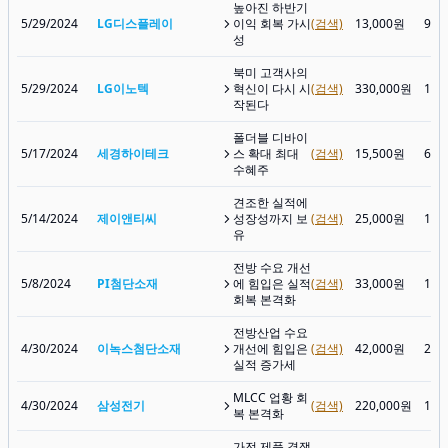
높아진 하반기
5/29/2024
LG디스플레이
이익 회복 가시
(검색)
13,000원
9,5
성
북미 고객사의
5/29/2024
LG이노텍
혁신이 다시 시
(검색)
330,000원
163
작된다
폴더블 디바이
5/17/2024
세경하이테크
스 확대 최대
(검색)
15,500원
6,0
수혜주
견조한 실적에
5/14/2024
제이앤티씨
성장성까지 보
(검색)
25,000원
18,
유
전방 수요 개선
5/8/2024
PI첨단소재
에 힘입은 실적
(검색)
33,000원
17,
회복 본격화
전방산업 수요
4/30/2024
이녹스첨단소재
개선에 힘입은
(검색)
42,000원
24,
실적 증가세
MLCC 업황 회
4/30/2024
삼성전기
(검색)
220,000원
118
복 본격화
가전 제품 경쟁