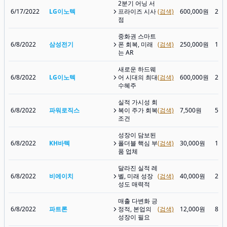
2분기 어닝 서
6/17/2022
LG이노텍
프라이즈 시사
(검색)
600,000원
280
점
중화권 스마트
6/8/2022
삼성전기
폰 회복, 미래
(검색)
250,000원
136
는 AR
새로운 하드웨
6/8/2022
LG이노텍
어 시대의 최대
(검색)
600,000원
284
수혜주
실적 가시성 회
6/8/2022
파워로직스
복이 주가 회복
(검색)
7,500원
5,0
조건
성장이 담보된
6/8/2022
KH바텍
폴더블 핵심 부
(검색)
30,000원
14,
품 업체
달라진 실적 레
6/8/2022
비에이치
벨, 미래 성장
(검색)
40,000원
23,
성도 매력적
매출 다변화 긍
6/8/2022
파트론
정적, 본업의
(검색)
12,000원
8,7
성장이 필요