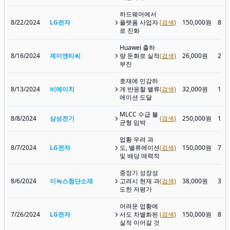
하드웨어에서
8/22/2024
LG전자
플랫폼 사업자
(검색)
150,000원
83,
로 진화
Huawei 출하
8/16/2024
제이앤티씨
량 둔화로 실적
(검색)
26,000원
27,
부진
호재에 민감하
8/13/2024
비에이치
게 반응할 밸류
(검색)
32,000원
16,
에이션 도달
MLCC 수급 불
8/8/2024
삼성전기
(검색)
250,000원
144
균형 임박
업황 우려 과
8/7/2024
LG전자
도, 밸류에이션
(검색)
150,000원
79,
및 배당 매력적
중장기 성장성
8/6/2024
이녹스첨단소재
고려시 현재 과
(검색)
38,000원
30,
도한 저평가
어려운 업황에
7/26/2024
LG전자
서도 차별화된
(검색)
150,000원
84,
실적 이어갈 것