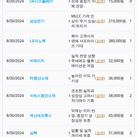
8/30/2024
LG디스플레이
선세 중장기 수
(검색)
15,000원
9,0
혜 전망
MLCC 가격 인
8/30/2024
삼성전기
상이 주가 상승
(검색)
210,000원
136
의 트리거
북미 고객사의
8/30/2024
LG이노텍
판매 서프라이
(검색)
380,000원
160
즈 기대
실적 전망 상향
8/30/2024
비에이치
추세에도 밸류
(검색)
32,000원
14,
에이션은 저점
높아진 이익 가
8/30/2024
PI첨단소재
(검색)
36,000원
18,
시성
견조한 실적과
8/30/2024
이녹스첨단소재
성장성 고려시
(검색)
38,000원
28,
저가매수 기회
악재는 이미 반
8/30/2024
덕산네오룩스
영, 중장기 성
(검색)
45,000원
30,
장성은 유효
업황 및 실적
8/30/2024
심텍
(검색)
31,000원
20,
개선세 유효