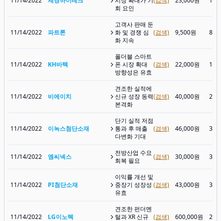
11/14/2022
세경하이테크
시장 확대가 기
(검색)
23,000원
15,
회 요인
고객사 판매 둔
11/14/2022
파트론
화 및 경쟁 심
(검색)
9,500원
8,2
화 지속
폴더블 스마트
11/14/2022
KH바텍
폰 시장 확대
(검색)
22,000원
17,
방향성은 유효
견조한 실적에
11/14/2022
비에이치
신규 성장 동력
(검색)
40,000원
23,
본격화
단기 실적 저점
11/14/2022
이녹스첨단소재
통과 후 매출
(검색)
46,000원
35,
다변화 기대
전방산업 수요
11/14/2022
엠씨넥스
(검색)
30,000원
30,
회복 필요
이익률 개선 및
11/14/2022
PI첨단소재
중장기 성장성
(검색)
43,000원
31,
유효
견조한 펀더멘
11/14/2022
LG이노텍
털과 XR 신규
(검색)
600,000원
276