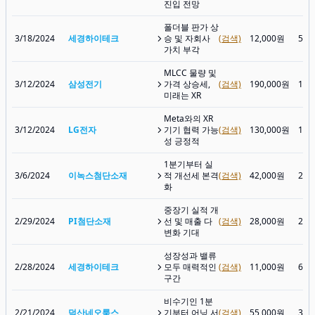
진입 전망
폴더블 판가 상
3/18/2024
세경하이테크
승 및 자회사
(검색)
12,000원
5,3
가치 부각
MLCC 물량 및
3/12/2024
삼성전기
가격 상승세,
(검색)
190,000원
130
미래는 XR
Meta와의 XR
3/12/2024
LG전자
기기 협력 가능
(검색)
130,000원
104
성 긍정적
1분기부터 실
3/6/2024
이녹스첨단소재
적 개선세 본격
(검색)
42,000원
26,
화
중장기 실적 개
2/29/2024
PI첨단소재
선 및 매출 다
(검색)
28,000원
26,
변화 기대
성장성과 밸류
2/28/2024
세경하이테크
모두 매력적인
(검색)
11,000원
6,2
구간
비수기인 1분
2/21/2024
덕산네오룩스
기부터 어닝 서
(검색)
55,000원
30,