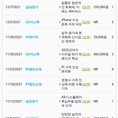
업황은 점진적
12/7/2021
삼성전기
인 회복세, 미
(검색)
250,000원
149
래는 메타버스
iPhone 수요
12/2/2021
LG이노텍
(검색)
NR
389
둔화 우려 과도
실적 증가세 본
11/30/2021
비에이치
격화에 신사업
(검색)
29,000원
28,
도 매력적
2025년까지
11/30/2021
LG이노텍
이어질 메가 트
(검색)
400,000원
377
렌드의 핵심
PI 가격 인상
11/23/2021
PI첨단소재
(검색)
NR
48,
본격화
경쟁사 가격 인
11/18/2021
PI첨단소재
상에 따른 수혜
(검색)
NR
43,
기대
AR 디스플레이
11/12/2021
삼성전기
핵심부품 업체
(검색)
NR
160
로 도약
탄탄한 실적과