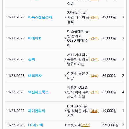
전망
2차전지로의
11/23/2023
이녹스첨단소재
사업 다각화 긍
(검색)
49,000원
32,
정적
디스플레이 물
량 증가와
11/23/2023
비에이치
(검색)
30,000원
23,
OLED 확대 수
혜
개선 기대감이
11/23/2023
심텍
충분히 반영된
(검색)
38,000원
32,
밸류에이션
여전히 높은 기
11/23/2023
대덕전자
(검색)
26,000원
23,
대감
중장기 OLED
11/23/2023
덕산네오룩스
탑재 확대 수혜
(검색)
62,000원
41,
가능한 업체
Huawei의 물
11/23/2023
제이앤티씨
량 회복은 이제
(검색)
19,000원
16,
시작
11/23/2023
LG이노텍
보릿고개
(검색)
270,000원
236