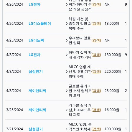
4/26/2024
LG전자
력과 하반기 수
(검색)
NR
92,
요 개선 긍정적
체질 개선 및
4/26/2024
LG디스플레이
중장기 업황 회
(검색)
13,000원
10,
복에 주목
우려보다 양호
4/25/2024
LG이노텍
(검색)
NR
176
한 실적
하반기 실적 확
4/8/2024
LG전자
(검색)
130,000원
97,
대 본격화 기대
MLCC 업황 개
4/8/2024
삼성전기
선 및 유리기판
(검색)
220,000원
130
최대 수혜
글로벌 유리 기
4/8/2024
제이앤티씨
판 소재 업체로
(검색)
23,000원
22,
의 도약
가파른 실적 개
3/25/2024
제이앤티씨
선, Huawei 우
(검색)
16,000원
19,
려 과도
MLCC 업황, 본
3/21/2024
삼성전기
격적인 회복세
(검색)
190,000원
136