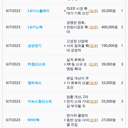
OLED 시장 확
6/7/2023
LG디스플레이
(검색)
20,000원
12,
대가 기회 요인
경쟁은 완화,
6/7/2023
LG이노텍
전방시장은 확
(검색)
400,000원
237
대
고성장 산업에
6/7/2023
삼성전기
서의 점유율 확
(검색)
190,000원
149
대 긍정적
실적 회복과
6/7/2023
PI첨단소재
XR 등 신규 모
(검색)
39,000원
30,
멘텀 확대
본업 개선이 주
6/7/2023
엠씨넥스
가 회복의 선결
(검색)
33,000원
29,
조건
업황 개선, 2차
6/7/2023
이녹스첨단소재
전지 소재 기대
(검색)
55,000원
30,
감 부각될 것
판가와 물량의
6/7/2023
KH바텍
동반 상승 사이
(검색)
27,000원
14,
클 진입