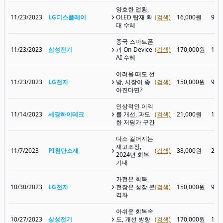
양호한 업황,
11/23/2023
LG디스플레이
OLED 탑재 확
(검색)
16,000원
9,9
대 수혜
중국 스마트폰
11/23/2023
삼성전기
과 On-Device
(검색)
170,000원
156
AI 수혜
어려울 때도 선
11/23/2023
LG전자
방, 시장이 좋
(검색)
150,000원
94,
아진다면?
인상적인 이익
11/14/2023
세경하이테크
률 개선, 과도
(검색)
21,000원
12,
한 저평가 구간
다소 길어지는
재고조정,
11/7/2023
PI첨단소재
(검색)
38,000원
27,
2024년 회복
기대
가전은 회복,
10/30/2023
LG전자
전장은 성장 본
(검색)
150,000원
91,
격화
아쉬운 회복속
10/27/2023
삼성전기
도, 개선 방향
(검색)
170,000원
151