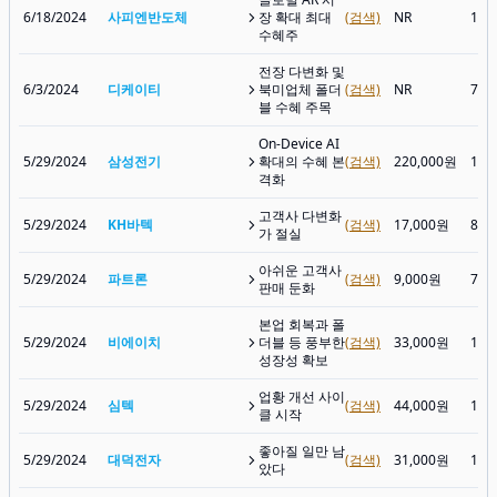
6/18/2024
사피엔반도체
장 확대 최대
(검색)
NR
14,
수혜주
전장 다변화 및
6/3/2024
디케이티
북미업체 폴더
(검색)
NR
7,0
블 수혜 주목
On-Device AI
5/29/2024
삼성전기
확대의 수혜 본
(검색)
220,000원
107
격화
고객사 다변화
5/29/2024
KH바텍
(검색)
17,000원
8,3
가 절실
아쉬운 고객사
5/29/2024
파트론
(검색)
9,000원
7,1
판매 둔화
본업 회복과 폴
5/29/2024
비에이치
더블 등 풍부한
(검색)
33,000원
15,
성장성 확보
업황 개선 사이
5/29/2024
심텍
(검색)
44,000원
10,
클 시작
좋아질 일만 남
5/29/2024
대덕전자
(검색)
31,000원
14,
았다