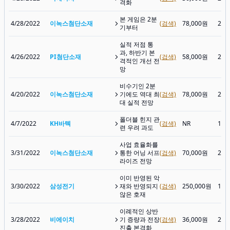
격화
본 게임은 2분
4/28/2022
이녹스첨단소재
(검색)
78,000원
26,
기부터
실적 저점 통
과, 하반기 본
4/26/2022
PI첨단소재
(검색)
58,000원
29,
격적인 개선 전
망
비수기인 2분
4/20/2022
이녹스첨단소재
기에도 역대 최
(검색)
78,000원
29,
대 실적 전망
폴더블 힌지 관
4/7/2022
KH바텍
(검색)
NR
12,
련 우려 과도
사업 효율화를
3/31/2022
이녹스첨단소재
통한 어닝 서프
(검색)
70,000원
27,
라이즈 전망
이미 반영된 악
3/30/2022
삼성전기
재와 반영되지
(검색)
250,000원
115
않은 호재
이례적인 상반
3/28/2022
비에이치
기 증량과 전장
(검색)
36,000원
27,
진출 본격화