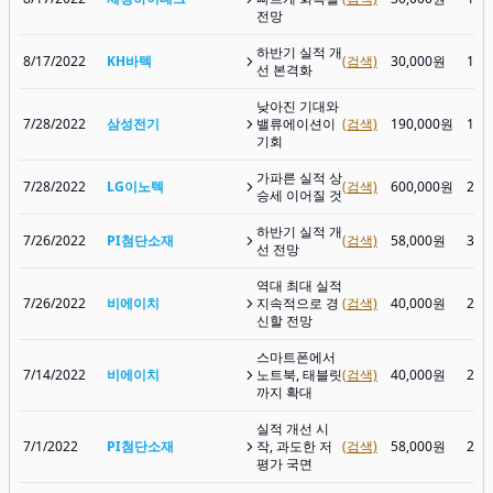
전망
하반기 실적 개
8/17/2022
KH바텍
(검색)
30,000원
14,
선 본격화
낮아진 기대와
7/28/2022
삼성전기
밸류에이션이
(검색)
190,000원
146
기회
가파른 실적 상
7/28/2022
LG이노텍
(검색)
600,000원
280
승세 이어질 것
하반기 실적 개
7/26/2022
PI첨단소재
(검색)
58,000원
34,
선 전망
역대 최대 실적
7/26/2022
비에이치
지속적으로 경
(검색)
40,000원
21,
신할 전망
스마트폰에서
7/14/2022
비에이치
노트북, 태블릿
(검색)
40,000원
21,
까지 확대
실적 개선 시
7/1/2022
PI첨단소재
작, 과도한 저
(검색)
58,000원
29,
평가 국면