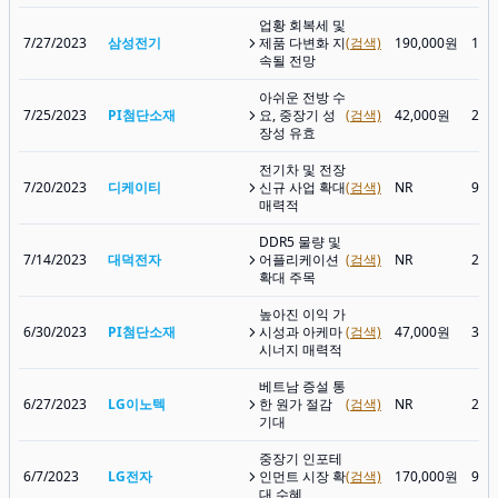
업황 회복세 및
7/27/2023
삼성전기
제품 다변화 지
(검색)
190,000원
143
속될 전망
아쉬운 전방 수
7/25/2023
PI첨단소재
요, 중장기 성
(검색)
42,000원
24,
장성 유효
전기차 및 전장
7/20/2023
디케이티
신규 사업 확대
(검색)
NR
9,5
매력적
DDR5 물량 및
7/14/2023
대덕전자
어플리케이션
(검색)
NR
26,
확대 주목
높아진 이익 가
6/30/2023
PI첨단소재
시성과 아케마
(검색)
47,000원
30,
시너지 매력적
베트남 증설 통
6/27/2023
LG이노텍
한 원가 절감
(검색)
NR
239
기대
중장기 인포테
6/7/2023
LG전자
인먼트 시장 확
(검색)
170,000원
94,
대 수혜