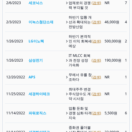
2/6/2023
세코닉스
업체로의 경쟁
(검색)
NR
7,3
력 부각될 것
하반기 업황 개
2/3/2023
이녹스첨단소재
선과 확대되는
(검색)
46,000원
42,
전방산업
하반기 본격적
1/26/2023
LG이노텍
인 이익 회복세
(검색)
500,000원
266
예상
IT MLCC 회복
1/26/2023
삼성전기
과 전장 성장
(검색)
190,000원
143
가속화
무에서 유를 창
12/20/2022
APS
(검색)
NR
10,
조하다
최대주주 변경
11/25/2022
세경하이테크
주식양수도 계
(검색)
NR
18,
약 시사점
업황 둔화 및
11/14/2022
파워로직스
경쟁 심화 타격
(검색)
5,500원
6,1
지속
중화권 폴더블