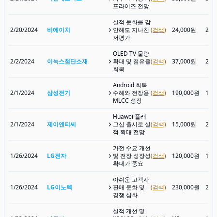
프라이즈 전망
실적 둔화를 감
2/20/2024
비에이치
안해도 지나친
(검색)
24,000원
21,
저평가
OLED TV 물량
2/2/2024
이녹스첨단소재
확대 및 점유율
(검색)
37,000원
25,
회복
Android 회복
2/1/2024
삼성전기
수혜와 전장용
(검색)
190,000원
150
MLCC 성장
Huawei 플래
2/1/2024
제이앤티씨
그십 출시로 실
(검색)
15,000원
20,
적 확대 전망
가전 수요 개선
1/26/2024
LG전자
및 전장 성장성
(검색)
120,000원
104
확대가 중요
아쉬운 고객사
1/26/2024
LG이노텍
판매 둔화 및
(검색)
230,000원
247
경쟁 심화
실적 개선 및