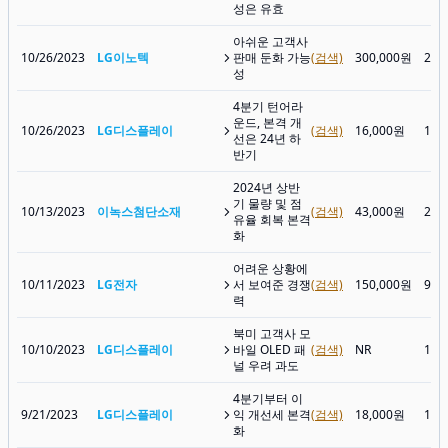
성은 유효
아쉬운 고객사
10/26/2023
LG이노텍
판매 둔화 가능
(검색)
300,000원
215
성
4분기 턴어라
운드, 본격 개
10/26/2023
LG디스플레이
(검색)
16,000원
10,
선은 24년 하
반기
2024년 상반
기 물량 및 점
10/13/2023
이녹스첨단소재
(검색)
43,000원
29,
유율 회복 본격
화
어려운 상황에
10/11/2023
LG전자
서 보여준 경쟁
(검색)
150,000원
93,
력
북미 고객사 모
10/10/2023
LG디스플레이
바일 OLED 패
(검색)
NR
10,
널 우려 과도
4분기부터 이
9/21/2023
LG디스플레이
익 개선세 본격
(검색)
18,000원
10,
화