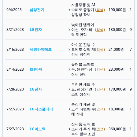
자율주행 및 AI
9/4/2023
삼성전기
수혜로 중장기
(검색)
190,000원
136
성장성 확보
낮아진 밸류에
8/21/2023
LG전자
이션, 추가 하
(검색)
130,000원
97,
락 제한적
아쉬운 전방 수
8/16/2023
세경하이테크
요에도 실적 개
(검색)
21,000원
7,7
선세 긍정적
폴더블 스마트
8/14/2023
KH바텍
폰, 완만한 성
(검색)
23,000원
13,
장세 전망
부진한 세트 수
7/28/2023
LG전자
요, 전장의 견
(검색)
170,000원
94,
조한 성장세
중장기 제품 및
7/27/2023
LG디스플레이
고객 다변화 수
(검색)
18,000원
12,
혜 기대
신제품 판매 호
7/27/2023
LG이노텍
조세가 주가 회
(검색)
360,000원
198
복의 필수 조건