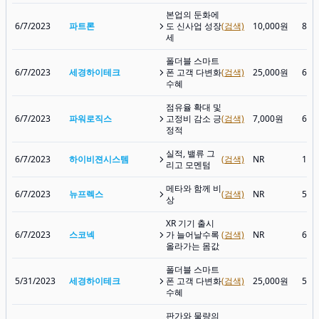
본업의 둔화에
6/7/2023
파트론
도 신사업 성장
(검색)
10,000원
8,3
세
폴더블 스마트
6/7/2023
세경하이테크
폰 고객 다변화
(검색)
25,000원
6,9
수혜
점유율 확대 및
6/7/2023
파워로직스
고정비 감소 긍
(검색)
7,000원
6,6
정적
실적, 밸류 그
6/7/2023
하이비젼시스템
(검색)
NR
18,
리고 모멘텀
메타와 함께 비
6/7/2023
뉴프렉스
(검색)
NR
5,0
상
XR 기기 출시
6/7/2023
스코넥
가 늘어날수록
(검색)
NR
6,8
올라가는 몸값
폴더블 스마트
5/31/2023
세경하이테크
폰 고객 다변화
(검색)
25,000원
5,9
수혜
판가와 물량의