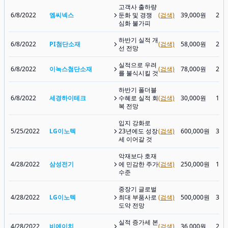
고객사 출하량
6/8/2022
엠씨넥스
둔화 및 경쟁
(검색)
39,000원
27,
심화 불가피
하반기 실적 개
6/8/2022
PI첨단소재
(검색)
58,000원
29,
선 전망
실적으로 우려
6/8/2022
이녹스첨단소재
(검색)
78,000원
29,
를 불식시킬 것
하반기 폴더블
6/8/2022
세경하이테크
수혜로 실적 회
(검색)
30,000원
14,
복 전망
입지 강화로
5/25/2022
LG이노텍
23년에도 성장
(검색)
600,000원
302
세 이어갈 것
악재보다 호재
4/28/2022
삼성전기
에 민감한 주가
(검색)
250,000원
118
수준
중장기 글로벌
4/28/2022
LG이노텍
최대 부품사로
(검색)
500,000원
304
도약 전망
실적 증가세 본
4/28/2022
비에이치
(검색)
36,000원
24,