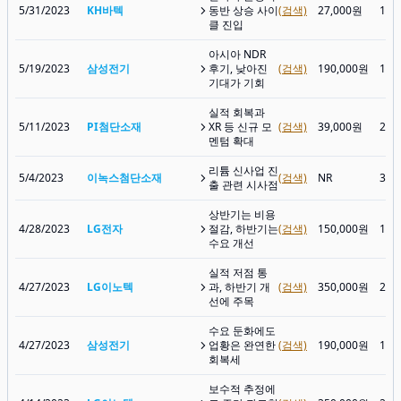
5/31/2023
KH바텍
동반 상승 사이
(검색)
27,000원
14,
클 진입
아시아 NDR
5/19/2023
삼성전기
후기, 낮아진
(검색)
190,000원
138
기대가 기회
실적 회복과
5/11/2023
PI첨단소재
XR 등 신규 모
(검색)
39,000원
28,
멘텀 확대
리튬 신사업 진
5/4/2023
이녹스첨단소재
(검색)
NR
30,
출 관련 시사점
상반기는 비용
4/28/2023
LG전자
절감, 하반기는
(검색)
150,000원
103
수요 개선
실적 저점 통
4/27/2023
LG이노텍
과, 하반기 개
(검색)
350,000원
226
선에 주목
수요 둔화에도
4/27/2023
삼성전기
업황은 완연한
(검색)
190,000원
126
회복세
보수적 추정에