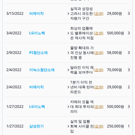
실적과 성장성
3/15/2022
비에이치
고려시 과도한
(검색)
29,000원
32,
저평가 구간
최상의 업황에
3/4/2022
LG이노텍
도 밸류에이션
(검색)
500,000원
341
은 역사적 저점
물량 확대와 가
2/9/2022
PI첨단소재
격 인상 동시에
(검색)
58,000원
38,
진행 중
달라진 이익 체
2/4/2022
이녹스첨단소재
(검색)
70,000원
34,
력을 보여주다
1분기 이익 전
2/4/2022
비에이치
년비 대폭 턴어
(검색)
29,000원
28,
라운드
카메라 모듈 역
1/27/2022
LG이노텍
대 최대 투자의
(검색)
500,000원
356
의미
실적 및 업황
1/27/2022
삼성전기
회복 사이클 진
(검색)
250,000원
146
입