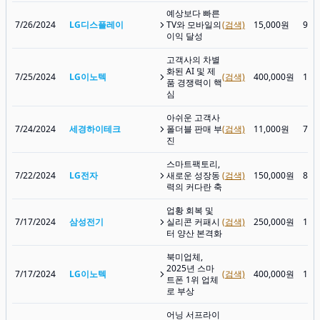
예상보다 빠른
7/26/2024
LG디스플레이
TV와 모바일의
(검색)
15,000원
9,2
이익 달성
고객사의 차별
화된 AI 및 제
7/25/2024
LG이노텍
(검색)
400,000원
148
품 경쟁력이 핵
심
아쉬운 고객사
7/24/2024
세경하이테크
폴더블 판매 부
(검색)
11,000원
7,7
진
스마트팩토리,
7/22/2024
LG전자
새로운 성장동
(검색)
150,000원
84,
력의 커다란 축
업황 회복 및
7/17/2024
삼성전기
실리콘 커패시
(검색)
250,000원
126
터 양산 본격화
북미업체,
2025년 스마
7/17/2024
LG이노텍
(검색)
400,000원
160
트폰 1위 업체
로 부상
어닝 서프라이