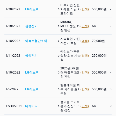
비수기인 상반
1/20/2022
LG이노텍
기에도 어닝 서
(검색)
500,000원
-
프라이즈
Murata,
1/18/2022
삼성전기
MLCC 생산 차
(검색)
NR
-
질 발생
지속적인 마진
1/18/2022
이녹스첨단소재
(검색)
70,000원
-
개선이 핵심
예상보다 빠른
1/11/2022
삼성전기
업황 회복 가능
(검색)
250,000원
-
성
2026년 XR 관
1/10/2022
LG이노텍
련 매출액 5조
(검색)
500,000원
-
원 전망
밸류에이션 회
1/5/2022
LG이노텍
복 사이클 초기
(검색)
500,000원
344
국면
폴더블 스마트
12/30/2021
디케이티
폰과 전장이 이
(검색)
NR
9,8
끌 성장