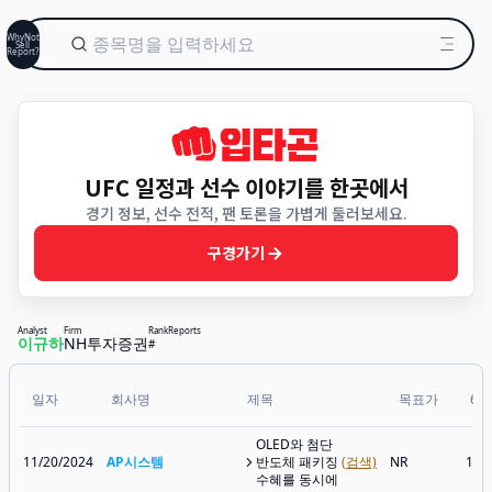
WhyNot
Sell
Report?
UFC 일정과 선수 이야기를 한곳에서
경기 정보, 선수 전적, 팬 토론을 가볍게 둘러보세요.
구경가기
Analyst
Firm
Rank
Reports
이규하
NH투자증권
#
일자
회사명
제목
목표가
6
OLED와 첨단
11/20/2024
AP시스템
반도체 패키징
(검색)
NR
16,
수혜를 동시에