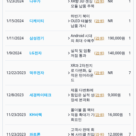
1/23/2024
나무가
XR향 3D 센싱
(검색)
NR
12,
모듈 납품 주목
하반기 북미
1/15/2024
디케이티
OLED 태블릿
(검색)
NR
13,
납품 개시
Android 시대
1/11/2024
삼성전기
(검색)
190,000원
164
의 최대 수혜주
실적 및 업황
1/9/2024
LG전자
(검색)
140,000원
110
저점 통과
XR과 2차전지
로 다변화, 실
12/22/2023
덕우전자
(검색)
NR
7,6
적은 턴어라운
드
제품 다변화에
12/8/2023
세경하이테크
힘입은 실적 성
(검색)
9,000원
11,
장세 본격화
폴더블 폼 팩터
11/23/2023
KH바텍
적용 확대가 기
(검색)
16,000원
15,
회요인
고객사 판매 회
11/23/2023
파트론
복 사이클 진입
(검색)
12,000원
7,9