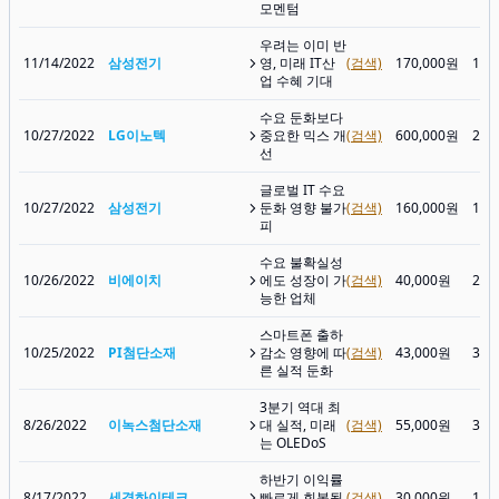
모멘텀
우려는 이미 반
11/14/2022
삼성전기
영, 미래 IT산
(검색)
170,000원
134
업 수혜 기대
수요 둔화보다
10/27/2022
LG이노텍
중요한 믹스 개
(검색)
600,000원
265
선
글로벌 IT 수요
10/27/2022
삼성전기
둔화 영향 불가
(검색)
160,000원
141
피
수요 불확실성
10/26/2022
비에이치
에도 성장이 가
(검색)
40,000원
22,
능한 업체
스마트폰 출하
10/25/2022
PI첨단소재
감소 영향에 따
(검색)
43,000원
32,
른 실적 둔화
3분기 역대 최
8/26/2022
이녹스첨단소재
대 실적, 미래
(검색)
55,000원
37,
는 OLEDoS
하반기 이익률
8/17/2022
세경하이테크
빠르게 회복될
(검색)
30,000원
13,