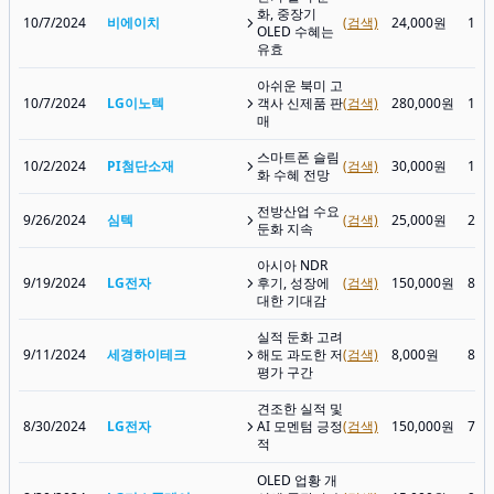
화, 중장기
10/7/2024
비에이치
(검색)
24,000원
11,
OLED 수혜는
유효
아쉬운 북미 고
10/7/2024
LG이노텍
객사 신제품 판
(검색)
280,000원
127
매
스마트폰 슬림
10/2/2024
PI첨단소재
(검색)
30,000원
16,
화 수혜 전망
전방산업 수요
9/26/2024
심텍
(검색)
25,000원
21,
둔화 지속
아시아 NDR
9/19/2024
LG전자
후기, 성장에
(검색)
150,000원
82,
대한 기대감
실적 둔화 고려
9/11/2024
세경하이테크
해도 과도한 저
(검색)
8,000원
8,5
평가 구간
견조한 실적 및
8/30/2024
LG전자
AI 모멘텀 긍정
(검색)
150,000원
78,
적
OLED 업황 개