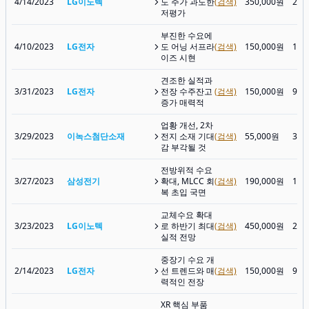
4/14/2023
LG이노텍
도 주가 과도한
(검색)
350,000원
237
저평가
부진한 수요에
4/10/2023
LG전자
도 어닝 서프라
(검색)
150,000원
104
이즈 시현
견조한 실적과
3/31/2023
LG전자
전장 수주잔고
(검색)
150,000원
98,
증가 매력적
업황 개선, 2차
3/29/2023
이녹스첨단소재
전지 소재 기대
(검색)
55,000원
31,
감 부각될 것
전방위적 수요
3/27/2023
삼성전기
확대, MLCC 회
(검색)
190,000원
134
복 초입 국면
교체수요 확대
3/23/2023
LG이노텍
로 하반기 최대
(검색)
450,000원
249
실적 전망
중장기 수요 개
2/14/2023
LG전자
선 트렌드와 매
(검색)
150,000원
99,
력적인 전장
XR 핵심 부품