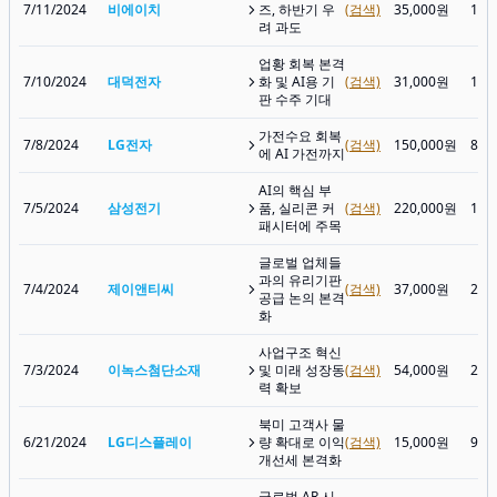
7/11/2024
비에이치
즈, 하반기 우
(검색)
35,000원
16,
려 과도
업황 회복 본격
7/10/2024
대덕전자
화 및 AI용 기
(검색)
31,000원
16,
판 수주 기대
가전수요 회복
7/8/2024
LG전자
(검색)
150,000원
85,
에 AI 가전까지
AI의 핵심 부
7/5/2024
삼성전기
품, 실리콘 커
(검색)
220,000원
130
패시터에 주목
글로벌 업체들
과의 유리기판
7/4/2024
제이앤티씨
(검색)
37,000원
21,
공급 논의 본격
화
사업구조 혁신
7/3/2024
이녹스첨단소재
및 미래 성장동
(검색)
54,000원
21,
력 확보
북미 고객사 물
6/21/2024
LG디스플레이
량 확대로 이익
(검색)
15,000원
9,6
개선세 본격화
글로벌 AR 시