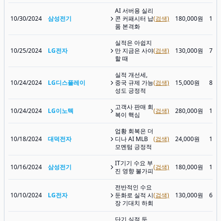
AI 서버용 실리
10/30/2024
삼성전기
콘 커패시터 납
(검색)
180,000원
117
품 본격화
실적은 아쉽지
10/25/2024
LG전자
만 지금은 사야
(검색)
130,000원
71,
할 때
실적 개선세,
10/24/2024
LG디스플레이
중국 규제 가능
(검색)
15,000원
8,4
성도 긍정적
고객사 판매 회
10/24/2024
LG이노텍
(검색)
280,000원
141
복이 핵심
업황 회복은 더
10/18/2024
대덕전자
디나 AI MLB
(검색)
24,000원
14,
모멘텀 긍정적
IT기기 수요 부
10/16/2024
삼성전기
(검색)
180,000원
120
진 영향 불가피
전반적인 수요
10/10/2024
LG전자
둔화로 실적 시
(검색)
130,000원
67,
장 기대치 하회
단기 실적 둔