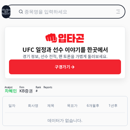
WhyNot
Sell
Report?
UFC 일정과 선수 이야기를 한곳에서
경기 정보, 선수 전적, 팬 토론을 가볍게 둘러보세요.
구경가기
Analyst
Firm
Rank
Reports
차혜민
KB증권
#
일자
회사명
제목
목표가
6개월후
1년후
데이터가 없습니다.