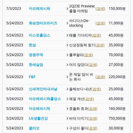
2Q23E Preview:
7/3/2023
아모레퍼시픽
(검색)
150,000원
출혈 마케팅
아디다스De-
5/24/2023
화승엔터프라이즈
(검색)
11,000원
stocking
5/24/2023
미스토홀딩스
때를 기다리자
(검색)
45,000원
5/24/2023
한섬
신성장동력 찾기
(검색)
35,000원
5/24/2023
영원무역
룰루랄라
(검색)
70,000원
5/24/2023
한세실업
머지 않았다
(검색)
27,000원
돈 제일 많이 버
5/24/2023
F&F
(검색)
220,000원
는 회사
5/24/2023
신세계인터내셔날
올해보다 내년
(검색)
25,000원
5/24/2023
아모레퍼시픽홀딩스
체질 개선
(검색)
45,000원
5/24/2023
아모레퍼시픽
효율화 효과
(검색)
160,000원
5/24/2023
LG생활건강
바닥 다지기
(검색)
750,000원
5/24/2023
클리오
구성이 좋다
(검색)
30,000원