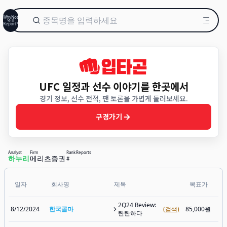
WhyNot
Sell
Report?
UFC 일정과 선수 이야기를 한곳에서
경기 정보, 선수 전적, 팬 토론을 가볍게 둘러보세요.
구경가기
Analyst
Firm
Rank
Reports
하누리
메리츠증권
#
일자
회사명
제목
목표가
2Q24 Review:
8/12/2024
한국콜마
(검색)
85,000원
탄탄하다