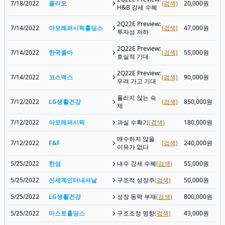
7/18/2022
클리오
(검색)
20,000원
H&B 강세 수혜
2Q22E Preview:
7/14/2022
아모레퍼시픽홀딩스
(검색)
47,000원
투자성 저하
2Q22E Preview:
7/14/2022
한국콜마
(검색)
55,000원
호실적 기대
2Q22E Preview:
7/14/2022
코스맥스
(검색)
90,000원
우려 가고 기대
풀리지 않는 숙
7/12/2022
LG생활건강
(검색)
850,000원
제
7/12/2022
아모레퍼시픽
과실 수확기
(검색)
180,000원
매수하지 않을
7/12/2022
F&F
(검색)
240,000원
이유가 없다
5/25/2022
한섬
내수 강세 수혜
(검색)
55,000원
5/25/2022
신세계인터내셔날
구조적 성장주
(검색)
50,000원
5/25/2022
LG생활건강
성장 동력 부재
(검색)
800,000원
5/25/2022
미스토홀딩스
구조조정 영향
(검색)
43,000원