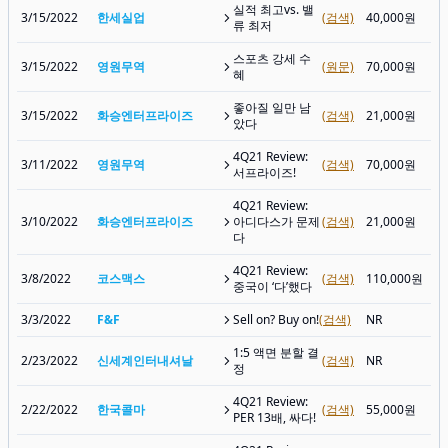
실적 최고vs. 밸
3/15/2022
한세실업
(검색)
40,000원
류 최저
스포츠 강세 수
3/15/2022
영원무역
(원문)
70,000원
혜
좋아질 일만 남
3/15/2022
화승엔터프라이즈
(검색)
21,000원
았다
4Q21 Review:
3/11/2022
영원무역
(검색)
70,000원
서프라이즈!
4Q21 Review:
3/10/2022
화승엔터프라이즈
아디다스가 문제
(검색)
21,000원
다
4Q21 Review:
3/8/2022
코스맥스
(검색)
110,000원
중국이 ‘다’했다
3/3/2022
F&F
Sell on? Buy on!
(검색)
NR
1:5 액면 분할 결
2/23/2022
신세계인터내셔날
(검색)
NR
정
4Q21 Review:
2/22/2022
한국콜마
(검색)
55,000원
PER 13배, 싸다!