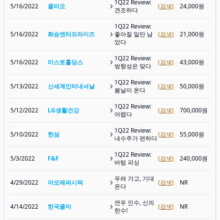
1Q22 Review:
5/16/2022
클리오
(검색)
24,000원
견조하다
1Q22 Review:
5/16/2022
화승엔터프라이즈
좋아질 일만 남
(검색)
21,000원
았다
1Q22 Review:
5/16/2022
미스토홀딩스
(검색)
43,000원
방향성은 맞다
1Q22 Review:
5/13/2022
신세계인터내셔날
(검색)
50,000원
봄날이 온다
1Q22 Review:
5/12/2022
LG생활건강
(검색)
700,000원
어렵다
1Q22 Review:
5/10/2022
한섬
(검색)
55,000원
내수주가 편하다
1Q22 Review:
5/3/2022
F&F
(검색)
240,000원
바텀 피싱
우려 가고, 기대
4/29/2022
아모레퍼시픽
(검색)
NR
온다
연우 인수, 신의
4/14/2022
한국콜마
(검색)
NR
한수!