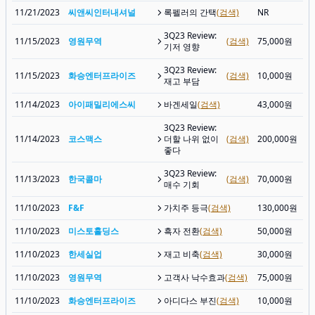
11/21/2023
씨앤씨인터내셔널
록펠러의 간택
(검색)
NR
3Q23 Review:
11/15/2023
영원무역
(검색)
75,000원
기저 영향
3Q23 Review:
11/15/2023
화승엔터프라이즈
(검색)
10,000원
재고 부담
11/14/2023
아이패밀리에스씨
바겐세일
(검색)
43,000원
3Q23 Review:
11/14/2023
코스맥스
더할 나위 없이
(검색)
200,000원
좋다
3Q23 Review:
11/13/2023
한국콜마
(검색)
70,000원
매수 기회
11/10/2023
F&F
가치주 등극
(검색)
130,000원
11/10/2023
미스토홀딩스
흑자 전환
(검색)
50,000원
11/10/2023
한세실업
재고 비축
(검색)
30,000원
11/10/2023
영원무역
고객사 낙수효과
(검색)
75,000원
11/10/2023
화승엔터프라이즈
아디다스 부진
(검색)
10,000원