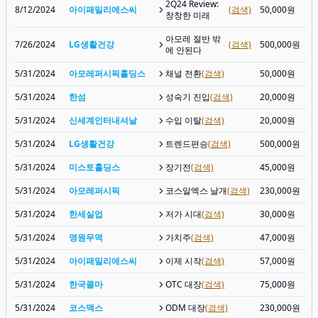
2Q24 Review:
8/12/2024
아이패밀리에스씨
(검색)
50,000원
창창한 미래
아모레 절반 밖
7/26/2024
LG생활건강
(검색)
500,000원
에 안된다
5/31/2024
아모레퍼시픽홀딩스
채널 전환
(검색)
50,000원
5/31/2024
한섬
성숙기 진입
(검색)
20,000원
5/31/2024
신세계인터내셔날
수입 이탈
(검색)
20,000원
5/31/2024
LG생활건강
트렌드편승
(검색)
500,000원
5/31/2024
미스토홀딩스
장기전
(검색)
45,000원
5/31/2024
아모레퍼시픽
코스알엑스 날개
(검색)
230,000원
5/31/2024
한세실업
저가 시대
(검색)
30,000원
5/31/2024
영원무역
가치주
(검색)
47,000원
5/31/2024
아이패밀리에스씨
이제 시작
(검색)
57,000원
5/31/2024
한국콜마
OTC 대장
(검색)
75,000원
5/31/2024
코스맥스
ODM 대장
(검색)
230,000원