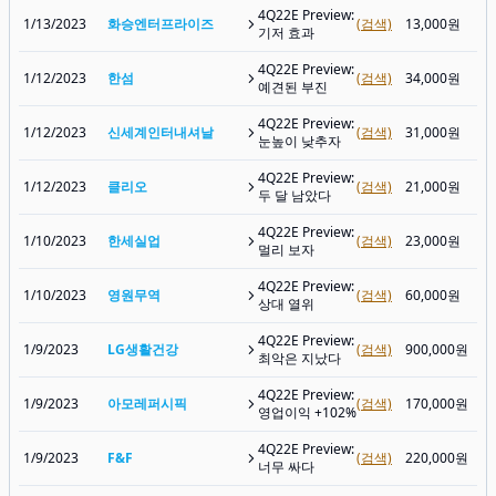
4Q22E Preview:
1/13/2023
화승엔터프라이즈
(검색)
13,000원
기저 효과
4Q22E Preview:
1/12/2023
한섬
(검색)
34,000원
예견된 부진
4Q22E Preview:
1/12/2023
신세계인터내셔날
(검색)
31,000원
눈높이 낮추자
4Q22E Preview:
1/12/2023
클리오
(검색)
21,000원
두 달 남았다
4Q22E Preview:
1/10/2023
한세실업
(검색)
23,000원
멀리 보자
4Q22E Preview:
1/10/2023
영원무역
(검색)
60,000원
상대 열위
4Q22E Preview:
1/9/2023
LG생활건강
(검색)
900,000원
최악은 지났다
4Q22E Preview:
1/9/2023
아모레퍼시픽
(검색)
170,000원
영업이익 +102%
4Q22E Preview:
1/9/2023
F&F
(검색)
220,000원
너무 싸다