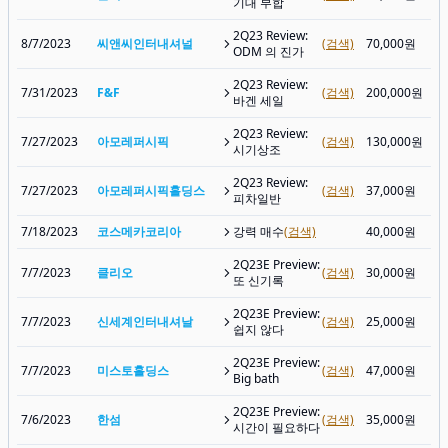
기대 부합
2Q23 Review:
8/7/2023
씨앤씨인터내셔널
(검색)
70,000원
ODM 의 진가
2Q23 Review:
7/31/2023
F&F
(검색)
200,000원
바겐 세일
2Q23 Review:
7/27/2023
아모레퍼시픽
(검색)
130,000원
시기상조
2Q23 Review:
7/27/2023
아모레퍼시픽홀딩스
(검색)
37,000원
피차일반
7/18/2023
코스메카코리아
강력 매수
(검색)
40,000원
2Q23E Preview:
7/7/2023
클리오
(검색)
30,000원
또 신기록
2Q23E Preview:
7/7/2023
신세계인터내셔날
(검색)
25,000원
쉽지 않다
2Q23E Preview:
7/7/2023
미스토홀딩스
(검색)
47,000원
Big bath
2Q23E Preview:
7/6/2023
한섬
(검색)
35,000원
시간이 필요하다