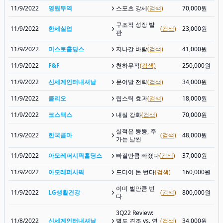
11/9/2022
영원무역
스포츠 강세
(검색)
70,000원
구조적 성장 발
11/9/2022
한세실업
(검색)
23,000원
판
11/9/2022
미스토홀딩스
지나갈 바람
(검색)
41,000원
11/9/2022
F&F
천하무적
(검색)
250,000원
11/9/2022
신세계인터내셔날
문어발 전략
(검색)
34,000원
11/9/2022
클리오
립스틱 효과
(검색)
18,000원
11/9/2022
코스맥스
내실 강화
(검색)
70,000원
실적은 뚱뚱, 주
11/9/2022
한국콜마
(검색)
48,000원
가는 날씬
11/9/2022
아모레퍼시픽홀딩스
빠질만큼 빠졌다
(검색)
37,000원
11/9/2022
아모레퍼시픽
드디어 돈 번다
(검색)
160,000원
이미 벌만큼 번
11/9/2022
LG생활건강
(검색)
800,000원
다
3Q22 Review:
11/8/2022
신세계인터내셔날
별도 견조 vs. 연
(검색)
34,000원