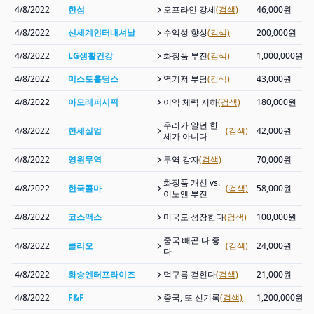
4/8/2022
한섬
오프라인 강세
(검색)
46,000원
4/8/2022
신세계인터내셔날
수익성 향상
(검색)
200,000원
4/8/2022
LG생활건강
화장품 부진
(검색)
1,000,000원
4/8/2022
미스토홀딩스
역기저 부담
(검색)
43,000원
4/8/2022
아모레퍼시픽
이익 체력 저하
(검색)
180,000원
우리가 알던 한
4/8/2022
한세실업
(검색)
42,000원
세가 아니다
4/8/2022
영원무역
무역 강자
(검색)
70,000원
화장품 개선 vs.
4/8/2022
한국콜마
(검색)
58,000원
이노엔 부진
4/8/2022
코스맥스
미국도 성장한다
(검색)
100,000원
중국 빼곤 다 좋
4/8/2022
클리오
(검색)
24,000원
다
4/8/2022
화승엔터프라이즈
먹구름 걷힌다
(검색)
21,000원
4/8/2022
F&F
중국, 또 신기록
(검색)
1,200,000원