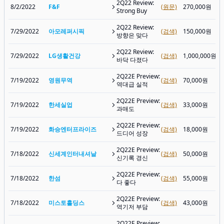
2Q22 Review:
8/2/2022
F&F
(원문)
270,000원
Strong Buy
2Q22 Review:
7/29/2022
아모레퍼시픽
(검색)
150,000원
방향은 맞다
2Q22 Review:
7/29/2022
LG생활건강
(검색)
1,000,000원
바닥 다졌다
2Q22E Preview:
7/19/2022
영원무역
(검색)
70,000원
역대급 실적
2Q22E Preview:
7/19/2022
한세실업
(검색)
33,000원
과매도
2Q22E Preview:
7/19/2022
화승엔터프라이즈
(검색)
18,000원
드디어 성장
2Q22E Preview:
7/18/2022
신세계인터내셔날
(검색)
50,000원
신기록 경신
2Q22E Preview:
7/18/2022
한섬
(검색)
55,000원
다 좋다
2Q22E Preview:
7/18/2022
미스토홀딩스
(검색)
43,000원
역기저 부담
2Q22E Preview: