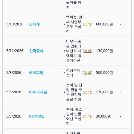
높이를 하
회
백화점, 면
세 사업부
5/13/2026
신세계
(검색)
600,000원
-
모두 호실
적
너무나 좋
은 업황과
5/11/2026
한국콜마
여전히 매
(검색)
130,000원
-
력적인 밸
류에이션
성장주의
5/8/2026
에이피알
(검색)
500,000원
-
정석
소비 및 산
업 환경 모
5/8/2026
BGF리테일
(검색)
170,000원
-
두 긍정적
으로 전환
수퍼, 홈쇼
핑이 만들
5/8/2026
GS리테일
(검색)
30,000원
-
어낸 호실
적
기대치를