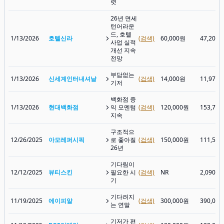
렷
26년 면세
턴어라운
드, 호텔
1/13/2026
호텔신라
(검색)
60,000원
47,200
사업 실적
개선 지속
전망
부담없는
1/13/2026
신세계인터내셔날
(검색)
14,000원
11,970
기저
백화점 증
1/13/2026
현대백화점
익 모멘텀
(검색)
120,000원
153,70
지속
구조적으
12/26/2025
아모레퍼시픽
로 좋아질
(검색)
150,000원
111,50
26년
기다림이
12/12/2025
뷰티스킨
필요한 시
(검색)
NR
2,090원
기
기다려지
11/19/2025
에이피알
(검색)
300,000원
390,00
는 연말
기저가 편