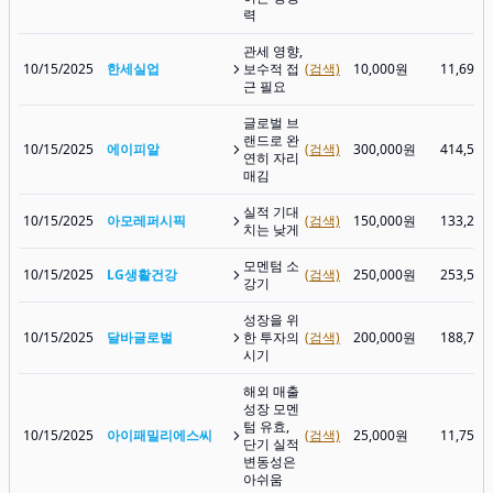
력
관세 영향,
10/15/2025
한세실업
보수적 접
(검색)
10,000원
11,690
근 필요
글로벌 브
랜드로 완
10/15/2025
에이피알
(검색)
300,000원
414,50
연히 자리
매김
실적 기대
10/15/2025
아모레퍼시픽
(검색)
150,000원
133,20
치는 낮게
모멘텀 소
10/15/2025
LG생활건강
(검색)
250,000원
253,50
강기
성장을 위
10/15/2025
달바글로벌
한 투자의
(검색)
200,000원
188,70
시기
해외 매출
성장 모멘
텀 유효,
10/15/2025
아이패밀리에스씨
(검색)
25,000원
11,750
단기 실적
변동성은
아쉬움