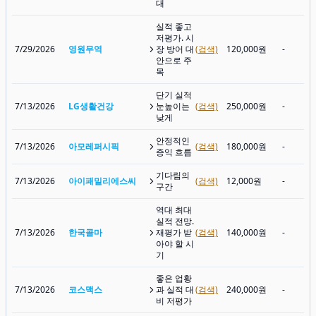
대
실적 좋고
저평가. 시
7/29/2026
영원무역
장 방어 대
(검색)
120,000원
-
안으로 주
목
단기 실적
7/13/2026
LG생활건강
눈높이는
(검색)
250,000원
-
낮게
안정적인
7/13/2026
아모레퍼시픽
(검색)
180,000원
-
증익 흐름
기다림의
7/13/2026
아이패밀리에스씨
(검색)
12,000원
-
구간
역대 최대
실적 전망.
7/13/2026
한국콜마
재평가 받
(검색)
140,000원
-
아야 할 시
기
좋은 업황
7/13/2026
코스맥스
과 실적 대
(검색)
240,000원
-
비 저평가