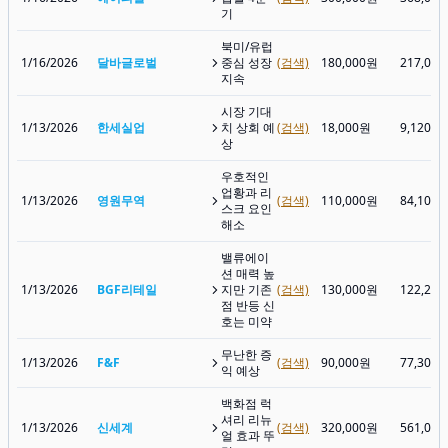
기
북미/유럽
1/16/2026
달바글로벌
중심 성장
(검색)
180,000원
217,00
지속
시장 기대
1/13/2026
한세실업
치 상회 예
(검색)
18,000원
9,120원
상
우호적인
업황과 리
1/13/2026
영원무역
(검색)
110,000원
84,100
스크 요인
해소
밸류에이
션 매력 높
1/13/2026
BGF리테일
지만 기존
(검색)
130,000원
122,20
점 반등 신
호는 미약
무난한 증
1/13/2026
F&F
(검색)
90,000원
77,300
익 예상
백화점 럭
셔리 리뉴
1/13/2026
신세계
(검색)
320,000원
561,00
얼 효과 뚜