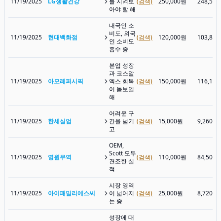
11/19/2025
LG생활건강
를 지켜보
(검색)
250,000원
248,50
아야 할 해
내국인 소
비도, 외국
11/19/2025
현대백화점
(검색)
120,000원
103,80
인 소비도
흡수 중
본업 성장
과 코스알
11/19/2025
아모레퍼시픽
엑스 회복
(검색)
150,000원
116,10
이 돋보일
해
어려운 구
11/19/2025
한세실업
간을 넘기
(검색)
15,000원
9,260원
고
OEM,
Scott 모두
11/19/2025
영원무역
(검색)
110,000원
84,500
견조한 실
적
시장 영역
11/19/2025
아이패밀리에스씨
이 넓어지
(검색)
25,000원
8,720원
는 중
성장에 대