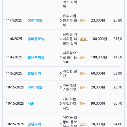
엑스의 회
복
유의미한
11/7/2025
GS리테일
편의점 회
(검색)
23,000원
25,800
복
낮아진 기
11/6/2025
달바글로벌
대치를 하
(검색)
180,000원
215,00
회한 실적
백화점으
11/6/2025
현대백화점
로 쏠리는
(검색)
100,000원
113,80
소비
과감한 결
11/5/2025
호텔신라
(검색)
60,000원
63,900
단
아쉬웠던
10/15/2025
GS리테일
(검색)
20,000원
23,700
슈퍼마켓
기대치는
10/15/2025
F&F
부합하겠
(검색)
90,000원
66,700
지만
어려운 업
황에 돋보
10/15/2025
영원무역
(검색)
70,000원
84,800
이는 경쟁