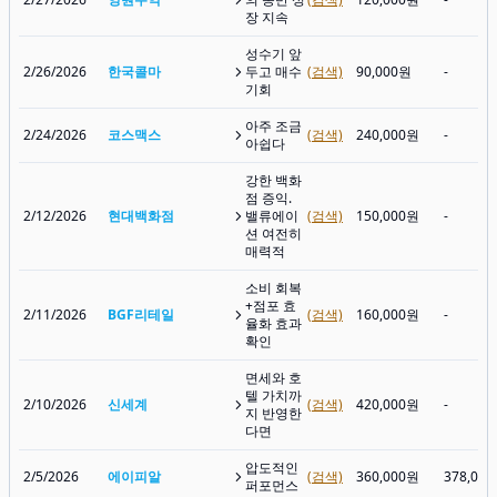
장 지속
성수기 앞
2/26/2026
한국콜마
두고 매수
(검색)
90,000원
-
기회
아주 조금
2/24/2026
코스맥스
(검색)
240,000원
-
아쉽다
강한 백화
점 증익.
2/12/2026
현대백화점
밸류에이
(검색)
150,000원
-
션 여전히
매력적
소비 회복
+점포 효
2/11/2026
BGF리테일
(검색)
160,000원
-
율화 효과
확인
면세와 호
텔 가치까
2/10/2026
신세계
(검색)
420,000원
-
지 반영한
다면
압도적인
2/5/2026
에이피알
(검색)
360,000원
378,00
퍼포먼스