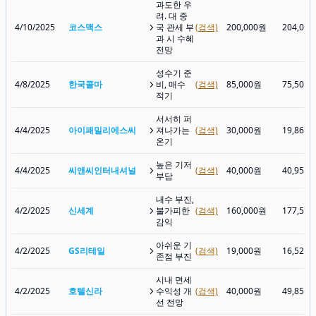
과도한 우
려. 대 중
4/10/2025
코스맥스
국 관세 부
(검색)
200,000원
204,00
과 시 수혜
전망
성수기 준
4/8/2025
한국콜마
비, 매수
(검색)
85,000원
75,500
적기
서서히 퍼
4/4/2025
아이패밀리에스씨
져나가는
(검색)
30,000원
19,860
온기
높은 기저
4/4/2025
씨앤씨인터내셔널
(검색)
40,000원
40,950
부담
내수 부진,
4/2/2025
신세계
불가피한
(검색)
160,000원
177,50
감익
아쉬운 기
4/2/2025
GS리테일
(검색)
19,000원
16,520
존점 부진
시내 면세
4/2/2025
호텔신라
수익성 개
(검색)
40,000원
49,850
선 전망