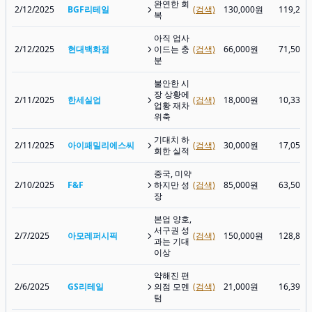
완연한 회
2/12/2025
BGF리테일
(검색)
130,000원
119,20
복
아직 업사
2/12/2025
현대백화점
이드는 충
(검색)
66,000원
71,500
분
불안한 시
장 상황에
2/11/2025
한세실업
(검색)
18,000원
10,330
업황 재차
위축
기대치 하
2/11/2025
아이패밀리에스씨
(검색)
30,000원
17,050
회한 실적
중국, 미약
2/10/2025
F&F
하지만 성
(검색)
85,000원
63,500
장
본업 양호,
서구권 성
2/7/2025
아모레퍼시픽
(검색)
150,000원
128,80
과는 기대
이상
약해진 편
2/6/2025
GS리테일
의점 모멘
(검색)
21,000원
16,390
텀