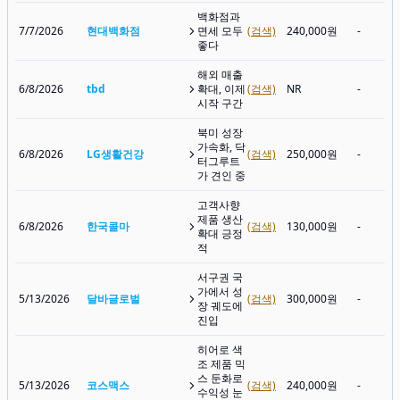
백화점과
7/7/2026
현대백화점
면세 모두
(검색)
240,000원
-
좋다
해외 매출
6/8/2026
tbd
확대, 이제
(검색)
NR
-
시작 구간
북미 성장
가속화, 닥
6/8/2026
LG생활건강
(검색)
250,000원
-
터그루트
가 견인 중
고객사향
제품 생산
6/8/2026
한국콜마
(검색)
130,000원
-
확대 긍정
적
서구권 국
가에서 성
5/13/2026
달바글로벌
(검색)
300,000원
-
장 궤도에
진입
히어로 색
조 제품 믹
스 둔화로
5/13/2026
코스맥스
(검색)
240,000원
-
수익성 눈