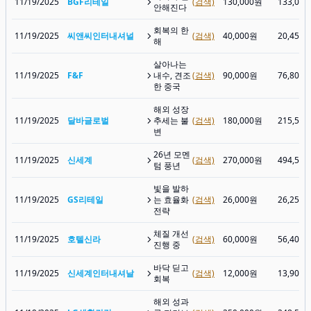
11/19/2025
BGF리테일
(검색)
130,000원
133,00
안해진다
회복의 한
11/19/2025
씨앤씨인터내셔널
(검색)
40,000원
20,450
해
살아나는
11/19/2025
F&F
내수, 견조
(검색)
90,000원
76,800
한 중국
해외 성장
11/19/2025
달바글로벌
추세는 불
(검색)
180,000원
215,50
변
26년 모멘
11/19/2025
신세계
(검색)
270,000원
494,50
텀 풍년
빛을 발하
11/19/2025
GS리테일
는 효율화
(검색)
26,000원
26,250
전략
체질 개선
11/19/2025
호텔신라
(검색)
60,000원
56,400
진행 중
바닥 딛고
11/19/2025
신세계인터내셔날
(검색)
12,000원
13,900
회복
해외 성과