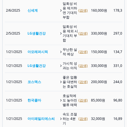
일회성 비
용 제거하
2/6/2025
신세계
(검색)
160,000원
178,30
면 기대치
부합
일회성 비
용 제외 시
2/5/2025
LG생활건강
(검색)
330,000원
297,00
기대치 부
합
무난한 실
1/21/2025
아모레퍼시픽
(검색)
150,000원
134,70
적 예상
가시적 성
1/21/2025
LG생활건강
(검색)
330,000원
331,00
과는 아직
좋은 업황
1/21/2025
코스맥스
을 대변하
(검색)
200,000원
244,00
는 호실적
호실적에
1/21/2025
한국콜마
도 높아진
(검색)
85,000원
96,800
밸류 매력
속도 조절
1/21/2025
아이패밀리에스씨
하는 4분
(검색)
32,000원
16,890
기