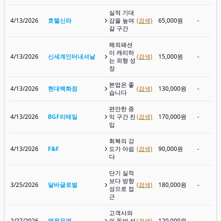
실적 기대
4/13/2026
호텔신라
감을 높여
(검색)
65,000원
-
갈 구간
해외패션
이 캐리하
4/13/2026
신세계인터내셔날
(검색)
15,000원
-
는 외형 성
장
본업은 좋
4/13/2026
현대백화점
(검색)
130,000원
-
습니다
편안한 증
4/13/2026
BGF리테일
익 구간 진
(검색)
170,000원
-
입
회복의 강
4/13/2026
F&F
도가 아쉽
(검색)
90,000원
-
다
단기 실적
보다 방향
3/25/2026
달바글로벌
(검색)
180,000원
-
성으로 접
근
고객사와
2/27/2026
영원무역
의 동반 성
(검색)
120,000원
-