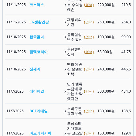
11/11/2025
코스맥스
로 수익성
(검색)
220,000원
219,50
훼손
재정비의
11/11/2025
LG생활건강
(검색)
250,000원
264,00
시간
불확실성
11/10/2025
한국콜마
(검색)
100,000원
99,900
변수 발생
무난했던
11/10/2025
펌텍코리아
(검색)
63,000원
41,750
실적
백화점 중
11/10/2025
신세계
심 모멘텀
(검색)
240,000원
445,50
회복
단기 밸류
부담에 주
11/7/2025
에이피알
(검색)
300,000원
434,00
가는 하락
했지만
소비쿠폰
11/7/2025
BGF리테일
(검색)
130,000원
138,60
효과 반짝
조심스레
기대해보
11/7/2025
아모레퍼시픽
는 코스알
(검색)
150,000원
129,40