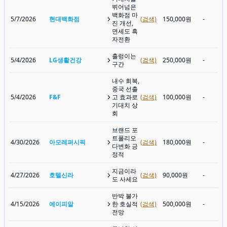
뛰어넘은
백화점 마
5/7/2026
현대백화점
(검색)
150,000원
-
진 개선,
면세도 흑
자전환
출렁이는
5/4/2026
LG생활건강
(검색)
250,000원
-
구간
내수 회복,
중국 선출
5/4/2026
F&F
고 효과로
(검색)
100,000원
-
기대치 상
회
브랜드 포
트폴리오
4/30/2026
아모레퍼시픽
(검색)
180,000원
-
다변화 긍
정적
지금이라
4/27/2026
호텔신라
(검색)
90,000원
-
도 사세요
반박 불가
4/15/2026
에이피알
한 호실적
(검색)
500,000원
-
전망