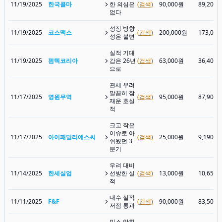
11/19/2025
한국콜마
한 의심은
(검색)
90,000원
89,200
없다
성장 방향
11/19/2025
코스맥스
(검색)
200,000원
173,00
성은 불변
실적 기대
11/19/2025
펌텍코리아
감은 26년
(검색)
63,000원
36,400
으로
관세 우려
말끔히 잠
11/17/2025
영원무역
(검색)
95,000원
87,900
재운 호실
적
크고 작은
이슈로 아
11/17/2025
아이패밀리에스씨
(검색)
25,000원
9,190원
쉬웠던 3
분기
우려 대비
11/14/2025
한세실업
선방한 실
(검색)
13,000원
10,650
적
내수 실적
11/11/2025
F&F
(검색)
90,000원
83,500
저점 통과
믹스 악화