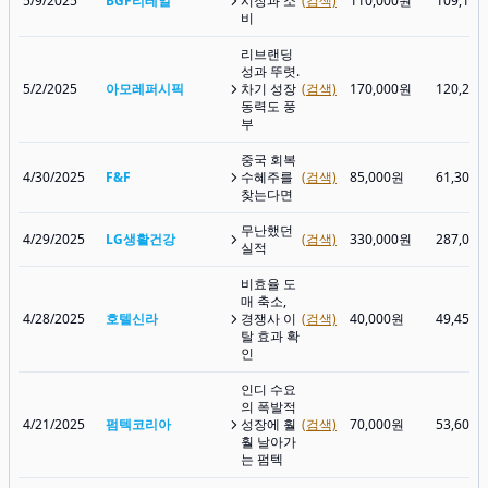
5/9/2025
BGF리테일
시장과 소
(검색)
110,000원
109,10
비
리브랜딩
성과 뚜렷.
5/2/2025
아모레퍼시픽
차기 성장
(검색)
170,000원
120,20
동력도 풍
부
중국 회복
4/30/2025
F&F
수혜주를
(검색)
85,000원
61,300
찾는다면
무난했던
4/29/2025
LG생활건강
(검색)
330,000원
287,00
실적
비효율 도
매 축소,
4/28/2025
호텔신라
경쟁사 이
(검색)
40,000원
49,450
탈 효과 확
인
인디 수요
의 폭발적
4/21/2025
펌텍코리아
성장에 훨
(검색)
70,000원
53,600
훨 날아가
는 펌텍