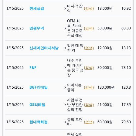
마지막 감
1/15/2025
한세실업
(검색)
18,000원
10,920
익
OEM 회
복, Scott
1/15/2025
영원무역
(검색)
53,000원
60,300
은 대규모
손실 예상
엎친 데 덮
1/15/2025
신세계인터내셔날
(검색)
12,000원
13,130
친 격
내수 부진
에 가려지
1/15/2025
F&F
(검색)
80,000원
78,100
는 중국 성
장
이어지는
1/15/2025
BGF리테일
(검색)
130,000원
120,80
증익
사업부 전
1/15/2025
GS리테일
반 부진한
(검색)
21,000원
17,390
실적 전망
증익 오랜
1/15/2025
현대백화점
(검색)
60,000원
79,600
만
면세 실적