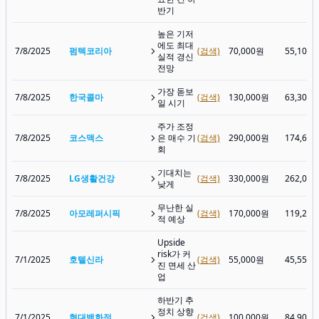
반기
높은 기저
에도 최대
7/8/2025
펌텍코리아
(검색)
70,000원
55,100
실적 경신
전망
가장 돋보
7/8/2025
한국콜마
(검색)
130,000원
63,300
일 시기
주가 조정
7/8/2025
코스맥스
은 매수 기
(검색)
290,000원
174,60
회
기대치는
7/8/2025
LG생활건강
(검색)
330,000원
262,00
낮게
무난한 실
7/8/2025
아모레퍼시픽
(검색)
170,000원
119,20
적 예상
Upside
risk가 커
7/1/2025
호텔신라
(검색)
55,000원
45,550
진 면세 산
업
하반기 추
정치 상향
7/1/2025
현대백화점
(검색)
100,000원
84,900