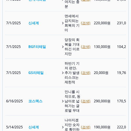
여지는 충
분
면세에서
감지되는
7/1/2025
신세계
(검색)
220,000원
231,00
회복의 기
미
당장의 회
복을 기대
7/1/2025
BGF리테일
(검색)
130,000원
104,20
하긴 이르
지만
하반기 기
저 편안.
7/1/2025
GS리테일
추가 발생
(검색)
20,000원
19,760
리스크는
제한적
인니를 시
작으로, 동
6/16/2025
코스맥스
남아로 넓
(검색)
290,000원
170,50
혀가는 글
로벌 무대
나아지겠
지만 숫자
5/14/2025
신세계
(검색)
190,000원
222,00
로 확인하