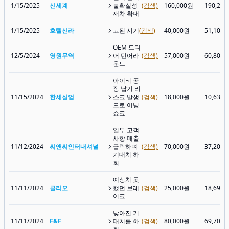
1/15/2025
신세계
불확실성
(검색)
160,000원
190,20
재차 확대
1/15/2025
호텔신라
고된 시기
(검색)
40,000원
51,100
OEM 드디
12/5/2024
영원무역
어 턴어라
(검색)
57,000원
60,800
운드
아이티 공
장 납기 리
11/15/2024
한세실업
스크 발생
(검색)
18,000원
10,630
으로 어닝
쇼크
일부 고객
사향 매출
11/12/2024
씨앤씨인터내셔널
급락하며
(검색)
70,000원
37,200
기대치 하
회
예상치 못
11/11/2024
클리오
했던 브레
(검색)
25,000원
18,690
이크
낮아진 기
11/11/2024
F&F
대치를 하
(검색)
80,000원
69,700