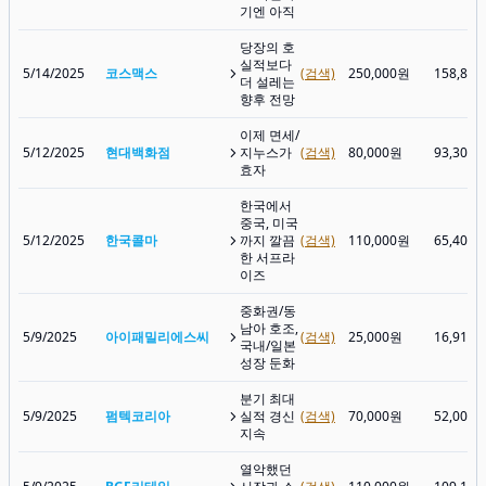
기엔 아직
당장의 호
실적보다
5/14/2025
코스맥스
(검색)
250,000원
158,80
더 설레는
향후 전망
이제 면세/
5/12/2025
현대백화점
지누스가
(검색)
80,000원
93,300
효자
한국에서
중국, 미국
5/12/2025
한국콜마
까지 깔끔
(검색)
110,000원
65,400
한 서프라
이즈
중화권/동
남아 호조,
5/9/2025
아이패밀리에스씨
(검색)
25,000원
16,910
국내/일본
성장 둔화
분기 최대
5/9/2025
펌텍코리아
실적 경신
(검색)
70,000원
52,000
지속
열악했던