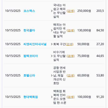
국내는 아
쉽고 해외
10/15/2025
코스맥스
(검색)
250,000원
203,50
는 무난할
실적
해외는 아
쉽지만 국
10/15/2025
한국콜마
(검색)
130,000원
84,500
내는 무난
할 실적
10/15/2025
씨앤씨인터내셔널
회복 구간
(검색)
50,000원
27,200
비수기에
10/15/2025
펌텍코리아
도 무난할
(검색)
75,000원
44,650
실적
공항 면세
사업권 반
10/15/2025
호텔신라
납, 체질
(검색)
60,000원
53,800
개선의 신
호탄
백화점 회
복에 인바
10/15/2025
현대백화점
(검색)
100,000원
91,200
운드 모멘
텀 한 스푼