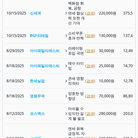
백화점 회
복, 공항
10/15/2025
신세계
면세 협상
(검색)
220,000원
375,50
력 또한 개
선 기대
소비쿠폰
10/15/2025
BGF리테일
(검색)
130,000원
137,40
효과 반짝
리레이팅
8/29/2025
아이패밀리에스씨
(검색)
30,000원
12,490
초입 국면
매수 타이
8/18/2025
아이패밀리에스씨
(검색)
25,000원
14,700
밍
관세 영향
8/18/2025
한세실업
(검색)
10,000원
12,780
직격타
양호한 방
8/18/2025
영원무역
(검색)
70,000원
86,800
향성
아쉬울 수
8/12/2025
코스맥스
있지만 길
(검색)
290,000원
203,00
게 볼 필요
면세 회복
긍정적. 자