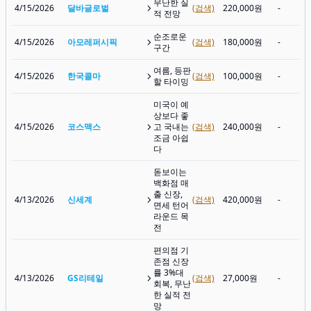
무난한 실
4/15/2026
달바글로벌
(검색)
220,000원
-
적 전망
순조로운
4/15/2026
아모레퍼시픽
(검색)
180,000원
-
구간
여름, 등판
4/15/2026
한국콜마
(검색)
100,000원
-
할 타이밍
미국이 예
상보다 좋
4/15/2026
코스맥스
고 국내는
(검색)
240,000원
-
조금 아쉽
다
돋보이는
백화점 매
출 신장,
4/13/2026
신세계
(검색)
420,000원
-
면세 턴어
라운드 목
전
편의점 기
존점 신장
률 3%대
4/13/2026
GS리테일
(검색)
27,000원
-
회복, 무난
한 실적 전
망