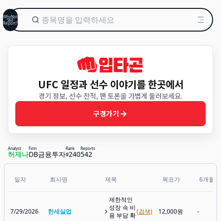
WhyNot
Sell
Report?
UFC 일정과 선수 이야기를 한곳에서
경기 정보, 선수 전적, 팬 토론을 가볍게 둘러보세요.
구경가기
Analyst
Firm
Rank
Reports
허제나
DB금융투자
240
542
#
일자
회사명
제목
목표가
6개월후
제한적인
성장 속 비
7/29/2026
한세실업
(검색)
12,000원
-
용 부담 확