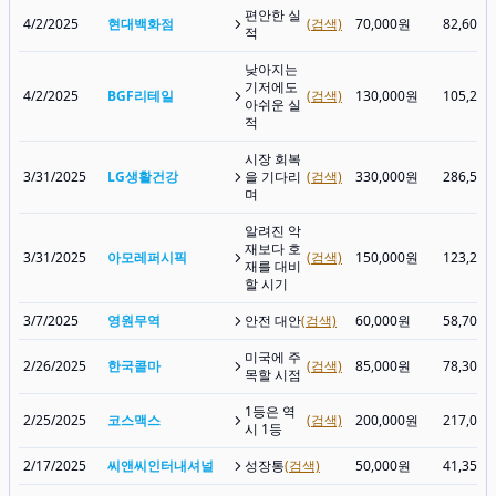
편안한 실
4/2/2025
현대백화점
(검색)
70,000원
82,600
적
낮아지는
기저에도
4/2/2025
BGF리테일
(검색)
130,000원
105,20
아쉬운 실
적
시장 회복
3/31/2025
LG생활건강
을 기다리
(검색)
330,000원
286,50
며
알려진 악
재보다 호
3/31/2025
아모레퍼시픽
(검색)
150,000원
123,20
재를 대비
할 시기
3/7/2025
영원무역
안전 대안
(검색)
60,000원
58,700
미국에 주
2/26/2025
한국콜마
(검색)
85,000원
78,300
목할 시점
1등은 역
2/25/2025
코스맥스
(검색)
200,000원
217,00
시 1등
2/17/2025
씨앤씨인터내셔널
성장통
(검색)
50,000원
41,350