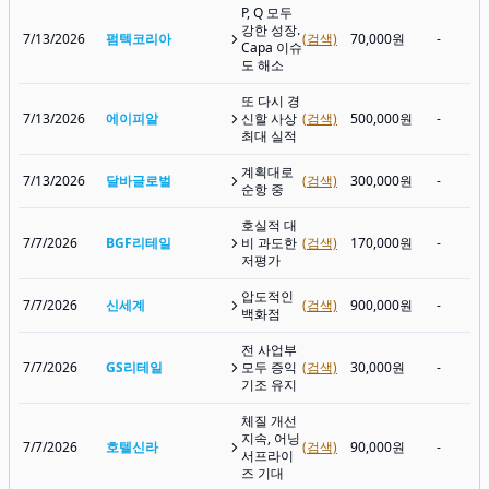
P, Q 모두
강한 성장.
7/13/2026
펌텍코리아
(검색)
70,000원
-
Capa 이슈
도 해소
또 다시 경
7/13/2026
에이피알
신할 사상
(검색)
500,000원
-
최대 실적
계획대로
7/13/2026
달바글로벌
(검색)
300,000원
-
순항 중
호실적 대
7/7/2026
BGF리테일
비 과도한
(검색)
170,000원
-
저평가
압도적인
7/7/2026
신세계
(검색)
900,000원
-
백화점
전 사업부
7/7/2026
GS리테일
모두 증익
(검색)
30,000원
-
기조 유지
체질 개선
지속, 어닝
7/7/2026
호텔신라
(검색)
90,000원
-
서프라이
즈 기대