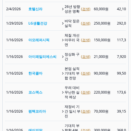
26년 방향
2/4/2026
호텔신라
(검색)
60,000원
42,100
성은 명확
바닥 짚은
1/29/2026
LG생활건강
(검색)
250,000원
292,00
실적
체질 개선
1/16/2026
아모레퍼시픽
마무리 국
(검색)
150,000원
117,30
면
정상화 구
1/16/2026
아이패밀리에스씨
(검색)
21,000원
7,920원
간
본업 실적
1/16/2026
한국콜마
기대치 부
(검색)
90,000원
99,500
합 전망
우려 대비
1/16/2026
코스맥스
무난한 실
(검색)
220,000원
173,60
적 예상
재정비 기
1/16/2026
펌텍코리아
간 일시 부
(검색)
70,000원
39,150
진
기대치 부
1/16/2026
에이피알
합할 4분
(검색)
300,000원
368,00