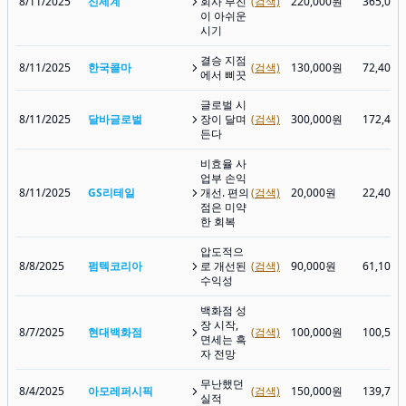
8/11/2025
신세계
회사 부진
(검색)
220,000원
365,00
이 아쉬운
시기
결승 지점
8/11/2025
한국콜마
(검색)
130,000원
72,400
에서 삐끗
글로벌 시
8/11/2025
달바글로벌
장이 달며
(검색)
300,000원
172,40
든다
비효율 사
업부 손익
8/11/2025
GS리테일
개선. 편의
(검색)
20,000원
22,400
점은 미약
한 회복
압도적으
8/8/2025
펌텍코리아
로 개선된
(검색)
90,000원
61,100
수익성
백화점 성
장 시작,
8/7/2025
현대백화점
(검색)
100,000원
100,50
면세는 흑
자 전망
무난했던
8/4/2025
아모레퍼시픽
(검색)
150,000원
139,70
실적