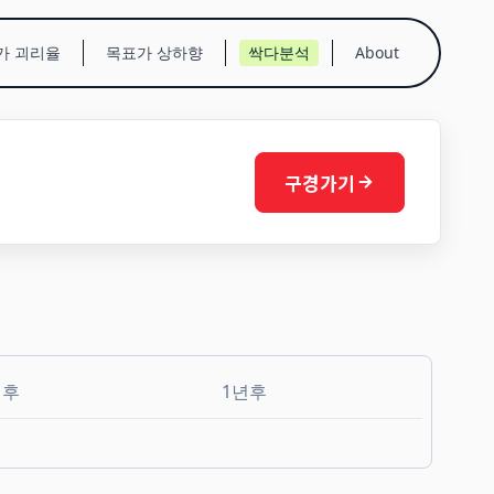
가 괴리율
목표가 상하향
싹다분석
About
구경가기
월후
1년후