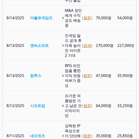
구간 돌입
M&A 장인
에게 수익
8/14/2025
더블유게임즈
(원문)
70,000원
54,000원
성도 배송
중
인게임 빌
드 공개 후
8/13/2025
엔씨소프트
더욱 높아
(검색)
270,000원
227,000원
진 아이온
2 기대
RPG 라인
업을 통한
8/13/2025
컴투스
이익 반등
(원문)
47,000원
35,950원
여부가 중
요
뜨거운 여
름밤은 가
8/12/2025
시프트업
고 남은 건
(원문)
64,000원
33,250원
이익이지
만
강력한 IP
육성으로
8/11/2025
네오위즈
더 단단해
(원문)
35,000원
25,850원