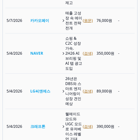
제고
매출 고성
장 속 에이
5/7/2026
카카오페이
(원문)
76,000원
-
전트 전략
전개
쇼핑 &
C2C 성장
가속.
5/4/2026
NAVER
2H26 AI
(검색)
350,000원
-
브리핑 및
AI 탭 광고
도입
26년은
DBS와 스
마트 엔지
5/4/2026
LG씨엔에스
(검색)
89,000원
-
니어링이
성장 견인
예상
웰메이드
모드와
UGC 모드
5/4/2026
크래프톤
(검색)
390,000원
-
로 유저베
이스 레벨
업 기대