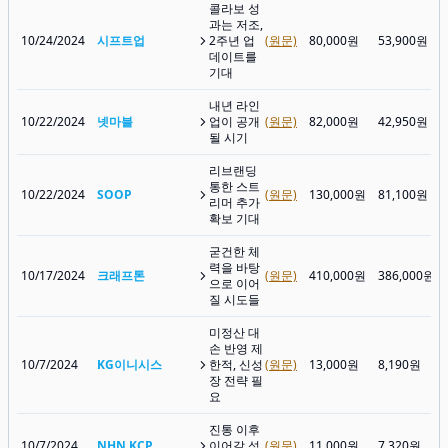
콜라보 성
과는 저조,
10/24/2024
시프트업
2주년 업
(원문)
80,000원
53,900원
데이트를
기대
내년 라인
10/22/2024
넷마블
업이 공개
(원문)
82,000원
42,950원
될 시기
리브랜딩
통한 스트
10/22/2024
SOOP
(원문)
130,000원
81,100원
리머 추가
확보 기대
굳건한 체
력을 바탕
10/17/2024
크래프톤
(원문)
410,000원
386,000원
으로 이어
질 시도들
미정산 대
손 반영 제
10/7/2024
KG이니시스
한적, 신성
(원문)
13,000원
8,190원
장 전략 필
요
진통 이후
10/7/2024
NHN KCP
이어갈 성
(원문)
11,000원
7,320원