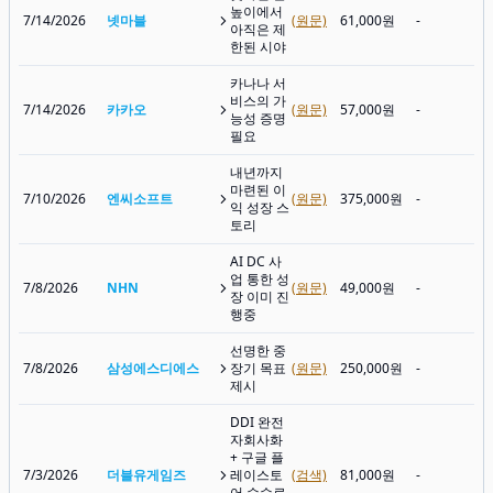
높이에서
7/14/2026
넷마블
(원문)
61,000원
-
아직은 제
한된 시야
카나나 서
비스의 가
7/14/2026
카카오
(원문)
57,000원
-
능성 증명
필요
내년까지
마련된 이
7/10/2026
엔씨소프트
(원문)
375,000원
-
익 성장 스
토리
AI DC 사
업 통한 성
7/8/2026
NHN
(원문)
49,000원
-
장 이미 진
행중
선명한 중
7/8/2026
삼성에스디에스
장기 목표
(원문)
250,000원
-
제시
DDI 완전
자회사화
+ 구글 플
7/3/2026
더블유게임즈
레이스토
(검색)
81,000원
-
어 수수료