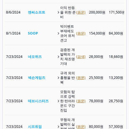
이익 반등
8/6/2024
엔씨소프트
을 위한 준
(원문)
200,000원
171,500원
비
빅이벤트
부재에도
8/1/2024
SOOP
(원문)
154,000원
84,300원
코어 유저
견고
검증된 개
발력의 가
7/23/2024
네오위즈
(검색)
28,000원
18,660원
치 재조명
기대
규격 외의
7/23/2024
넥슨게임즈
흥행을 반
(원문)
25,500원
13,200원
복
모험의 탑
으로 강력
7/23/2024
데브시스터즈
한 턴어라
(원문)
78,000원
28,750원
운드 구간
진입
무형의 개
발력이 실
7/23/2024
시프트업
(원문)
80,000원
57,300원
적에 반영