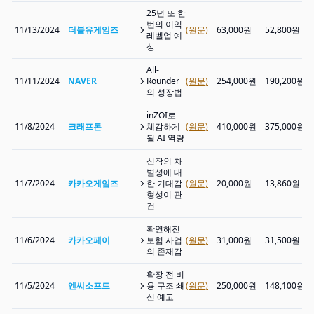
25년 또 한
번의 이익
11/13/2024
더블유게임즈
(원문)
63,000원
52,800원
레벨업 예
상
All-
11/11/2024
NAVER
Rounder
(원문)
254,000원
190,200원
의 성장법
inZOI로
11/8/2024
크래프톤
체감하게
(원문)
410,000원
375,000원
될 AI 역량
신작의 차
별성에 대
11/7/2024
카카오게임즈
한 기대감
(원문)
20,000원
13,860원
형성이 관
건
확연해진
11/6/2024
카카오페이
보험 사업
(원문)
31,000원
31,500원
의 존재감
확장 전 비
11/5/2024
엔씨소프트
용 구조 쇄
(원문)
250,000원
148,100원
신 예고