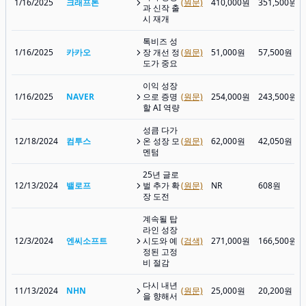
1/16/2025
크래프톤
(원문)
410,000원
351,500원
과 신작 출
시 재개
톡비즈 성
1/16/2025
카카오
장 개선 정
(원문)
51,000원
57,500원
도가 중요
이익 성장
1/16/2025
NAVER
으로 증명
(원문)
254,000원
243,500원
할 AI 역량
성큼 다가
12/18/2024
컴투스
온 성장 모
(원문)
62,000원
42,050원
멘텀
25년 글로
12/13/2024
밸로프
벌 추가 확
(원문)
NR
608원
장 도전
계속될 탑
라인 성장
12/3/2024
엔씨소프트
시도와 예
(검색)
271,000원
166,500원
정된 고정
비 절감
다시 내년
11/13/2024
NHN
(원문)
25,000원
20,200원
을 향해서