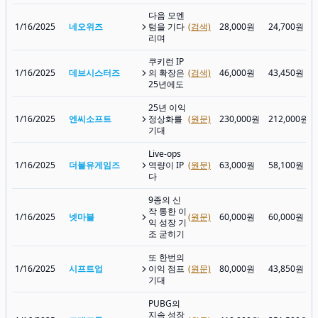
다음 모멘
1/16/2025
네오위즈
텀을 기다
(검색)
28,000원
24,700원
리며
쿠키런 IP
1/16/2025
데브시스터즈
의 확장은
(검색)
46,000원
43,450원
25년에도
25년 이익
1/16/2025
엔씨소프트
정상화를
(원문)
230,000원
212,000원
기대
Live-ops
1/16/2025
더블유게임즈
역량이 IP
(원문)
63,000원
58,100원
다
9종의 신
작 통한 이
1/16/2025
넷마블
(원문)
60,000원
60,000원
익 성장 기
조 굳히기
또 한번의
1/16/2025
시프트업
이익 점프
(원문)
80,000원
43,850원
기대
PUBG의
지속 성장