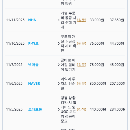
의 향방
기술 부문
의 공공 사
11/11/2025
NHN
(원문)
33,000원
37,850원
업 수혜 기
대
구조적 개
선과 긍정
11/10/2025
카카오
(원문)
76,000원
44,700원
적 지표 확
인
곧바로 이
11/7/2025
넷마블
어질 릴레
(원문)
78,000원
43,000원
이 달리기
이익과 투
11/6/2025
NAVER
자의 선순
(원문)
350,000원
207,500원
환
경쟁 상황
감안 시 웰
메이드 및
11/5/2025
크래프톤
(검색)
440,000원
284,000원
UGC 모드
의 성공이
중요