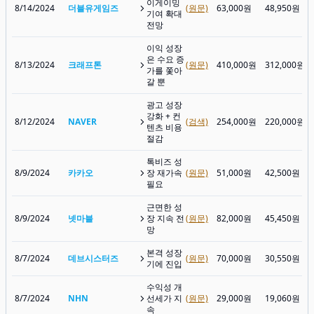
이게이밍
8/14/2024
더블유게임즈
(원문)
63,000원
48,950원
기여 확대
전망
이익 성장
은 수요 증
8/13/2024
크래프톤
(원문)
410,000원
312,000원
가를 쫓아
갈 뿐
광고 성장
강화 + 컨
8/12/2024
NAVER
(검색)
254,000원
220,000원
텐츠 비용
절감
톡비즈 성
8/9/2024
카카오
장 재가속
(원문)
51,000원
42,500원
필요
근면한 성
8/9/2024
넷마블
장 지속 전
(원문)
82,000원
45,450원
망
본격 성장
8/7/2024
데브시스터즈
(원문)
70,000원
30,550원
기에 진입
수익성 개
8/7/2024
NHN
선세가 지
(원문)
29,000원
19,060원
속