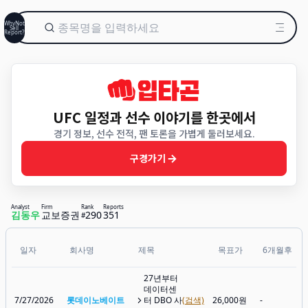
WhyNot
Sell
Report?
UFC 일정과 선수 이야기를 한곳에서
경기 정보, 선수 전적, 팬 토론을 가볍게 둘러보세요.
구경가기
Analyst
Firm
Rank
Reports
김동우
교보증권
290
351
#
일자
회사명
제목
목표가
6개월후
27년부터
데이터센
7/27/2026
롯데이노베이트
터 DBO 사
(검색)
26,000원
-