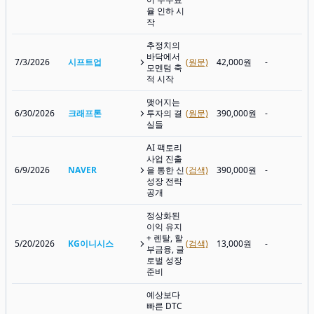
율 인하 시
작
추정치의
바닥에서
7/3/2026
시프트업
(원문)
42,000원
-
모멘텀 축
적 시작
맺어지는
6/30/2026
크래프톤
투자의 결
(원문)
390,000원
-
실들
AI 팩토리
사업 진출
6/9/2026
NAVER
을 통한 신
(검색)
390,000원
-
성장 전략
공개
정상화된
이익 유지
+ 렌탈, 할
5/20/2026
KG이니시스
(검색)
13,000원
-
부금융, 글
로벌 성장
준비
예상보다
빠른 DTC