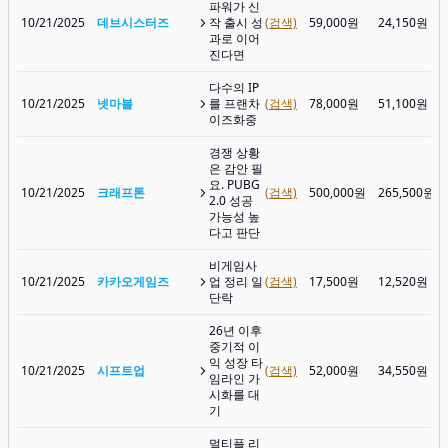
파워가 신
10/21/2025
데브시스터즈
작 출시 성
(검색)
59,000원
24,150원
과로 이어
진다면
다수의 IP
10/21/2025
넷마블
를 프랜차
(검색)
78,000원
51,100원
이즈화중
경쟁 상황
은 감안 필
요. PUBG
10/21/2025
크래프톤
(검색)
500,000원
265,500원
2.0 성공
가능성 높
다고 판단
비게임사
10/21/2025
카카오게임즈
업 정리 일
(검색)
17,500원
12,520원
단락
26년 이후
중기적 이
익 성장 타
10/21/2025
시프트업
(검색)
52,000원
34,550원
임라인 가
시화를 대
기
멀티플 리