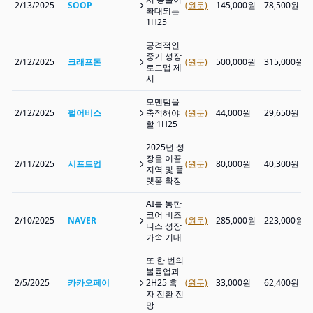
2/13/2025
SOOP
(원문)
145,000원
78,500원
확대되는
1H25
공격적인
중기 성장
2/12/2025
크래프톤
(원문)
500,000원
315,000원
로드맵 제
시
모멘텀을
2/12/2025
펄어비스
축적해야
(원문)
44,000원
29,650원
할 1H25
2025년 성
장을 이끌
2/11/2025
시프트업
(원문)
80,000원
40,300원
지역 및 플
랫폼 확장
AI를 통한
코어 비즈
2/10/2025
NAVER
(원문)
285,000원
223,000원
니스 성장
가속 기대
또 한 번의
볼륨업과
2/5/2025
카카오페이
2H25 흑
(원문)
33,000원
62,400원
자 전환 전
망