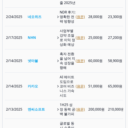
줄 2025년
NDR 후기:
2/24/2025
네오위즈
명확한 전
(원문)
28,000원
23,300원
략 방향성
사업부별
강약 조절
2/17/2025
NHN
(원문)
25,000원
27,200원
로 이익 정
상화 예상
흑자 전환
을 넘어 지
2/14/2025
넷마블
(원문)
60,000원
58,900원
속 성장을
향해
AI 메이트
도입으로
2/14/2025
카카오
코어 비즈
(원문)
51,000원
65,000원
니스 가속
시도
1H25 성
2/13/2025
엔씨소프트
장 동력 공
(원문)
200,000원
210,000원
백 불가피
글로벌 동
시 송출이