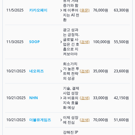
유저 거래
증가와 함
11/5/2025
카카오페이
께 이루어
(원문)
76,000원
63,300원
지는 AI 전
환
광고 성과
는 긍정적.
글로벌 사
11/3/2025
SOOP
(검색)
100,000원
55,500원
업은 긴 호
흡으로 지
켜보아야
희소가치
가 높은 투
10/21/2025
네오위즈
(검색)
35,000원
23,600원
트랙 전략
의 성공
기술, 결제
사업 성장
10/21/2025
NHN
과 비용의
(검색)
33,000원
42,150원
지속 효율
화 예상
이제 성장
10/21/2025
더블유게임즈
(검색)
70,000원
51,600원
에 진심
강해진 IP