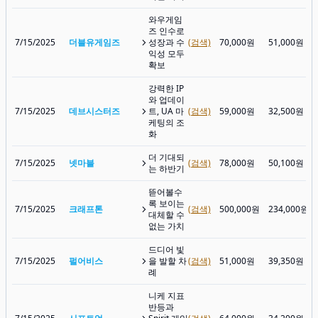
와우게임
즈 인수로
7/15/2025
더블유게임즈
성장과 수
(검색)
70,000원
51,000원
익성 모두
확보
강력한 IP
와 업데이
7/15/2025
데브시스터즈
트, UA 마
(검색)
59,000원
32,500원
케팅의 조
화
더 기대되
7/15/2025
넷마블
(검색)
78,000원
50,100원
는 하반기
뜯어볼수
록 보이는
7/15/2025
크래프톤
(검색)
500,000원
234,000원
대체할 수
없는 가치
드디어 빛
7/15/2025
펄어비스
을 발할 차
(검색)
51,000원
39,350원
례
니케 지표
반등과