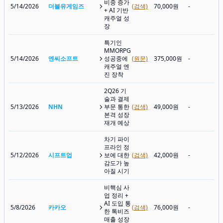
비중 증가
5/14/2026
더블유게임즈
(검색)
70,000원
-
+ AI 기반
캐주얼 성
장
특기인
MMORPG
5/14/2026
엔씨소프트
성공중에
(원문)
375,000원
-
캐주얼 엔
진 장착
2Q26 기
술과 결제
5/13/2026
NHN
부문 통한
(검색)
49,000원
-
본격 성장
재개 예상
차기 파이
프라인 정
5/12/2026
시프트업
보에 대한
(검색)
42,000원
-
감도가 높
아질 시기
비핵심 사
업 정리 +
AI 도입 통
5/8/2026
카카오
(검색)
76,000원
-
한 톡비즈
매출 성장