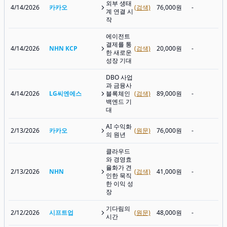
외부 생태
4/14/2026
카카오
(검색)
76,000원
-
계 연결 시
작
에이전트
결제를 통
4/14/2026
NHN KCP
(검색)
20,000원
-
한 새로운
성장 기대
DBO 사업
과 금융사
4/14/2026
LG씨엔에스
블록체인
(검색)
89,000원
-
백엔드 기
대
AI 수익화
2/13/2026
카카오
(원문)
76,000원
-
의 원년
클라우드
와 경영효
율화가 견
2/13/2026
NHN
(검색)
41,000원
-
인한 묵직
한 이익 성
장
기다림의
2/12/2026
시프트업
(원문)
48,000원
-
시간