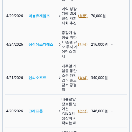
이익 성장
기에 DDI
4/29/2026
더블유게임즈
(원문)
70,000원
-
완전 자회
사화 추진
중장기 성
장을 위한
10조원 규
4/24/2026
삼성에스디에스
(검색)
216,000원
-
모 투자 가
이던스 제
시
캐주얼 게
임을 통한
소수 라인
4/21/2026
엔씨소프트
(검색)
340,000원
-
업 의존도
감소 긍정
적
배틀로얄
장르를 넘
어선
4/20/2026
크래프톤
(검색)
346,000원
-
PUBG의
성장이 시
작되는 해