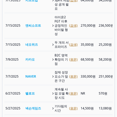
7/15/2025
시프트업
Spirit 게임
(검색)
64,000원
34,200원
성 공개 필
요
아이온2
FGT 이후
7/15/2025
엔씨소프트
긍정적인
(검색)
270,000원
236,500원
바이럴 형
성
두 개의 서
7/15/2025
네오위즈
(검색)
35,000원
25,200원
프라이즈
B2C 영역
7/9/2025
카카오
확장의 기
(원문)
68,500원
58,200원
점
잠재 성장
7/7/2025
NAVER
요소가 많
(원문)
330,000원
251,000원
은 구간
계속될 사
6/27/2025
밸로프
업 모델 확
(원문)
NR
570원
장 시도
기다림의
5/27/2025
넥슨게임즈
(원문)
14,500원
13,080원
시간