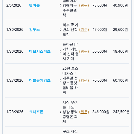
릴레이와
2/6/2026
넷마블
강해지는
(원문)
78,000원
40,900원
주주환원
책
외부 IP 기
1/30/2026
컴투스
반의 신작
(원문)
47,000원
29,600원
도전
높아진 IP
가치 기반
1/30/2026
데브시스터즈
(원문)
50,000원
18,460원
의 신작 출
시 기대
26년 로스
베가스 +
캐주얼 성
1/27/2026
더블유게임즈
(검색)
70,000원
60,100원
장 + 플랫
폼비율 하
락
시장 우려
는 과도.
1/23/2026
크래프톤
성장 동력
(원문)
346,000원
242,500원
증명은 과
제
구조 개선