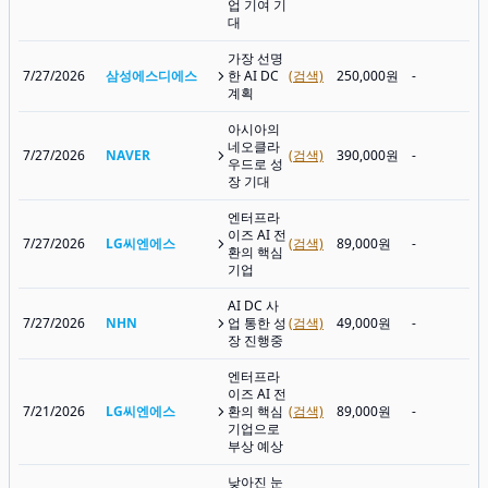
업 기여 기
대
가장 선명
7/27/2026
삼성에스디에스
한 AI DC
(검색)
250,000원
-
계획
아시아의
네오클라
7/27/2026
NAVER
(검색)
390,000원
-
우드로 성
장 기대
엔터프라
이즈 AI 전
7/27/2026
LG씨엔에스
(검색)
89,000원
-
환의 핵심
기업
AI DC 사
7/27/2026
NHN
업 통한 성
(검색)
49,000원
-
장 진행중
엔터프라
이즈 AI 전
7/21/2026
LG씨엔에스
환의 핵심
(검색)
89,000원
-
기업으로
부상 예상
낮아진 눈