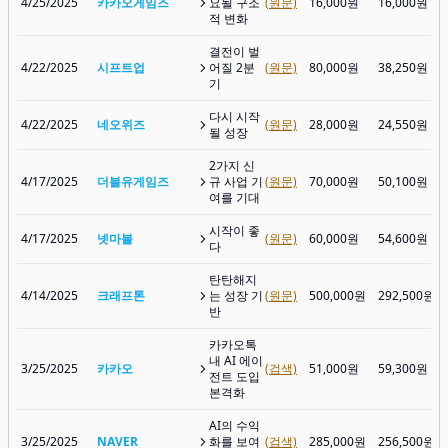
4/25/2025
카카오게임즈
요될 구조
(원문)
16,000원
16,000원
적 변화
결전이 벌
4/22/2025
시프트업
어질 2분
(원문)
80,000원
38,250원
기
다시 시작
4/22/2025
네오위즈
(원문)
28,000원
24,550원
될 성장
2가지 신
4/17/2025
더블유게임즈
규 사업 기
(원문)
70,000원
50,100원
여를 기대
시작이 좋
4/17/2025
넷마블
(원문)
60,000원
54,600원
다
탄탄해지
4/14/2025
크래프톤
는 성장 기
(원문)
500,000원
292,500원
반
카카오톡
내 AI 에이
3/25/2025
카카오
(검색)
51,000원
59,300원
전트 도입
본격화
AI의 수익
3/25/2025
NAVER
화를 보여
(검색)
285,000원
256,500원