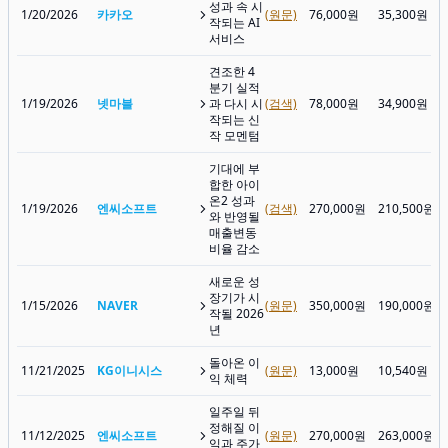
성과 속 시
1/20/2026
카카오
(원문)
76,000원
35,300원
작되는 AI
서비스
견조한 4
분기 실적
1/19/2026
넷마블
과 다시 시
(검색)
78,000원
34,900원
작되는 신
작 모멘텀
기대에 부
합한 아이
온2 성과
1/19/2026
엔씨소프트
(검색)
270,000원
210,500원
와 반영될
매출변동
비율 감소
새로운 성
장기가 시
1/15/2026
NAVER
(원문)
350,000원
190,000원
작될 2026
년
돌아온 이
11/21/2025
KG이니시스
(원문)
13,000원
10,540원
익 체력
일주일 뒤
정해질 이
11/12/2025
엔씨소프트
(원문)
270,000원
263,000원
익과 주가