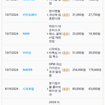
장
펀더멘털
10/7/2024
카카오페이
개선에 집
(원문)
31,000원
27,750원
중한다면
하반기 대
손리스크
10/7/2024
NHN
해소, 결제
(원문)
25,000원
19,360원
사업 재편
전망
시작되는
10/7/2024
카카오
비핵심 사
(원문)
51,000원
39,050원
업 축소
OPM 개선
가이던스
10/7/2024
NAVER
(원문)
254,000원
179,600원
초과 달성
중
분기점이
될 콜라보
8/19/2024
시프트업
(원문)
80,000원
63,600원
레이션 성
과
2H24 아