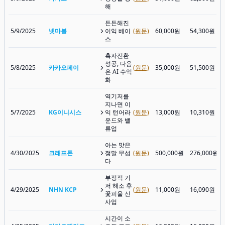
해
든든해진
5/9/2025
넷마블
이익 베이
(원문)
60,000원
54,300원
스
흑자전환
성공, 다음
5/8/2025
카카오페이
(원문)
35,000원
51,500원
은 AI 수익
화
역기저를
지나면 이
5/7/2025
KG이니시스
익 턴어라
(원문)
13,000원
10,310원
운드와 밸
류업
아는 맛은
4/30/2025
크래프톤
정말 무섭
(원문)
500,000원
276,000원
다
부정적 기
저 해소 후
4/29/2025
NHN KCP
(원문)
11,000원
16,090원
꽃피울 신
사업
시간이 소