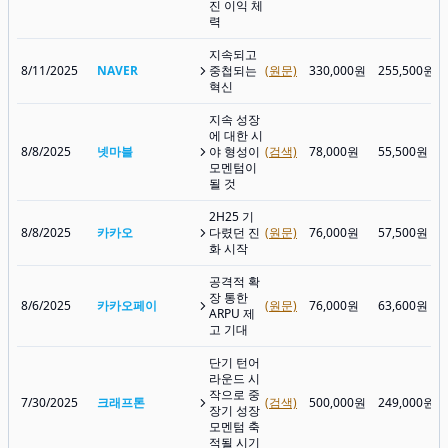
진 이익 체
력
지속되고
8/11/2025
NAVER
중첩되는
(원문)
330,000원
255,500원
혁신
지속 성장
에 대한 시
8/8/2025
넷마블
야 형성이
(검색)
78,000원
55,500원
모멘텀이
될 것
2H25 기
8/8/2025
카카오
다렸던 진
(원문)
76,000원
57,500원
화 시작
공격적 확
장 통한
8/6/2025
카카오페이
(원문)
76,000원
63,600원
ARPU 제
고 기대
단기 턴어
라운드 시
작으로 중
7/30/2025
크래프톤
(검색)
500,000원
249,000원
장기 성장
모멘텀 축
적될 시기