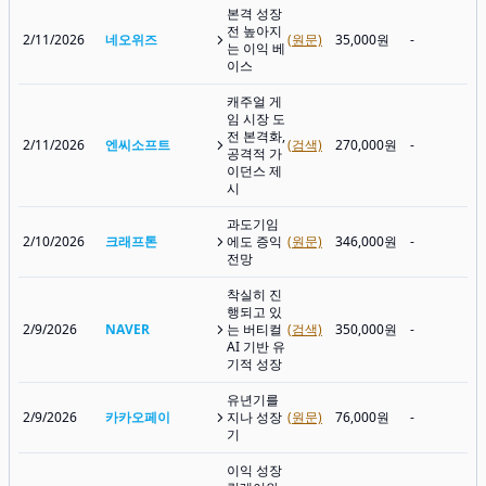
본격 성장
전 높아지
2/11/2026
네오위즈
(원문)
35,000원
-
는 이익 베
이스
캐주얼 게
임 시장 도
전 본격화,
2/11/2026
엔씨소프트
(검색)
270,000원
-
공격적 가
이던스 제
시
과도기임
2/10/2026
크래프톤
에도 증익
(원문)
346,000원
-
전망
착실히 진
행되고 있
2/9/2026
NAVER
는 버티컬
(검색)
350,000원
-
AI 기반 유
기적 성장
유년기를
2/9/2026
카카오페이
지나 성장
(원문)
76,000원
-
기
이익 성장