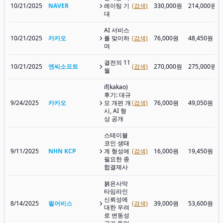
10/21/2025
NAVER
레이팅 기
(검색)
330,000원
214,000원
대
AI 서비스
10/21/2025
카카오
를 맞이하
(검색)
76,000원
48,450원
며
결전의 11
10/21/2025
엔씨소프트
(검색)
270,000원
275,000원
월
if(kakao)
후기: 대규
9/24/2025
카카오
모 개편 개
(검색)
76,000원
49,050원
시, AI 형
상 공개
스테이블
코인 생태
9/11/2025
NHN KCP
계 형성에
(검색)
16,000원
19,450원
필요한 종
합결제사
붉은사막
타임라인
신뢰성에
8/14/2025
펄어비스
(검색)
39,000원
53,600원
대한 우려
로 변동성