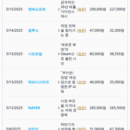
공격적인
26년 매출
5/15/2025
엔씨소프트
(원문)
200,000원
227,000원
가이던스
제시
적정 전략
5/14/2025
컴투스
을 찾아가
(원문)
47,000원
32,300원
는 중
‘새로운 희
망’과
5/13/2025
시프트업
Steam으
(원문)
80,000원
38,550원
로 쏠린 시
선
˝쿠키런:
킹덤’ 재성
5/13/2025
데브시스터즈
장으로 증
(검색)
46,000원
35,000원
명한 IP 파
워
시장 부진
을 이겨내
5/12/2025
NAVER
(원문)
285,000원
265,500원
는 자체 경
쟁력
하반기의
5/9/2025
카카오
성장을 향
(원문)
51,000원
62,300원