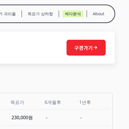
가 괴리율
목표가 상하향
싹다분석
About
구경가기
목표가
6개월후
1년후
230,000원
-
-