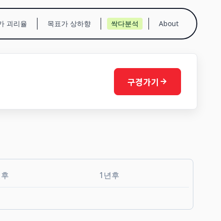
가 괴리율
목표가 상하향
싹다분석
About
구경가기
월후
1년후