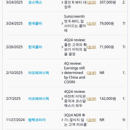
3/24/2025
코스맥스
중인 K-뷰티 대
(검색)
207,000원
229
장주
Sunscreen하
면 K-뷰티, 업
3/24/2025
한국콜마
(검색)
79,000원
78,
사이드는 콜마
에
4Q24 review:
좋은 고객의 확
2/26/2025
한국콜마
(검색)
71,000원
78,
보가 이익의 질
을 결정
4Q review:
Earnings still
2/10/2025
아모레퍼시픽
determined
(검색)
NR
126
by China and
COSRX
4Q24 review:
여전히 이익은
2/7/2025
아모레퍼시픽
(검색)
142,000원
128
중국과 코스알
엑스가 좌우
3Q24 NDR 후
11/27/2024
펌텍코리아
기: 끊이지 않
(검색)
NR
56,
는 고객 러브콜