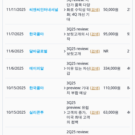
단가 품목 다양
11/11/2025
씨앤씨인터내셔널
화로 수익성 악
(검색)
50,000원
25,
화; 4Q 개선 기
대
3Q25 review:
11/7/2025
한국콜마
보릿고개의 시
(검색)
95,000원
93,
작
3Q25 review:
11/6/2025
달바글로벌
(검색)
NR
215
보릿고개
3Q25 review:
11/6/2025
에이피알
이유 있는 자신
(검색)
334,000원
401
감
3Q25
10/15/2025
한국콜마
preview: 기대
(검색)
110,000원
84,
치 부합 예상
3Q25
preview: 유럽
10/15/2025
실리콘투
고객의 증가,
(검색)
63,000원
46,
미국 최대 고객
의 컴백
2Q25 review: