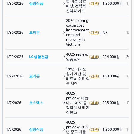
럽 비중 상향
1/30/2026
삼양식품
(검색)
1,800,000원
1,1
예상, 전략적
선택의 기로
2026 to bring
cocoa cost
improvement,
1/30/2026
오리온
(검색)
NR
131
demand
recovery in
Vietnam
4Q25 review:
1/29/2026
LG생활건강
(검색)
234,000원
292
암중모색
'26년 카카오
원가 개선 및
1/29/2026
오리온
(검색)
150,000원
135
베트남 수요 회
복 시작
4Q25
preview: 아쉽
1/7/2026
코스맥스
다. 그래도 긍
(검색)
235,000원
179
정적인 새해 가
이던스
4Q25
preview: 2026
1/5/2026
삼양식품
(검색)
1,800,000원
1,0
년 중국 매출