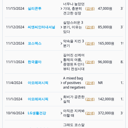
너무나 높았던
11/15/2024
실리콘투
기대, 충분히
(검색)
47,000원
37,
견고한 성장
실망스러운 3
11/12/2024
씨앤씨인터내셔널
분기, 이유는
(검색)
85,000원
37,
있다
약속을 지킨 3
11/12/2024
코스맥스
(검색)
165,000원
192
분기
길어진 선케어
황제의 여름,
11/11/2024
한국콜마
(검색)
96,000원
82,
증명된 K-인디
뷰티 전성시대
A mixed bag
11/4/2024
아모레퍼시픽
of positives
(검색)
NR
123
and negatives
희비가 공존한
11/1/2024
아모레퍼시픽
(검색)
142,000원
125
실적
아직은 지켜봐
10/16/2024
LG생활건강
(검색)
372,000원
315
야할 때
그래도 코스알