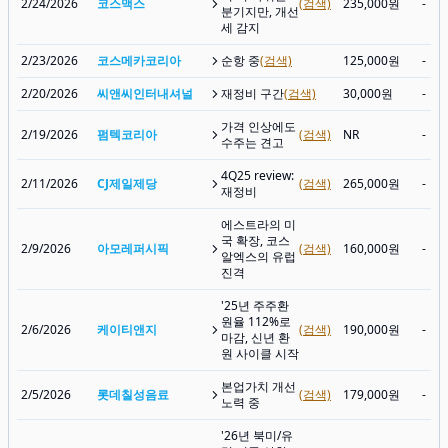
2/24/2026
코스맥스
(검색)
235,000원
-
분기지만, 개선
세 감지
2/23/2026
코스메카코리아
순항 중
(검색)
125,000원
-
2/20/2026
씨앤씨인터내셔널
재정비 구간
(검색)
30,000원
-
가격 인상에도
2/19/2026
펌텍코리아
(검색)
NR
-
수주는 견고
4Q25 review:
2/11/2026
CJ제일제당
(검색)
265,000원
-
재정비
에스트라의 미
국 확장, 코스
2/9/2026
아모레퍼시픽
(검색)
160,000원
-
알엑스의 유럽
진격
'25년 주주환
원율 112%로
2/6/2026
케이티앤지
(검색)
190,000원
-
마감, 신년 환
원 사이클 시작
본업가치 개선
2/5/2026
롯데칠성음료
(검색)
179,000원
-
노력 중
'26년 북미/유