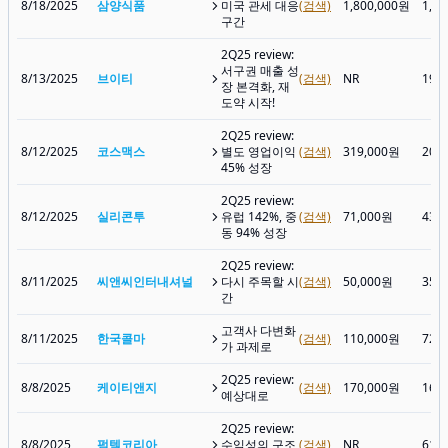
8/18/2025
삼양식품
미국 관세 대응
(검색)
1,800,000원
1,1
구간
2Q25 review:
서구권 매출 성
8/13/2025
브이티
(검색)
NR
19,
장 본격화, 재
도약 시작!
2Q25 review:
8/12/2025
코스맥스
별도 영업이익
(검색)
319,000원
203
45% 성장
2Q25 review:
8/12/2025
실리콘투
유럽 142%, 중
(검색)
71,000원
43,
동 94% 성장
2Q25 review:
8/11/2025
씨앤씨인터내셔널
다시 주목할 시
(검색)
50,000원
35,
간
고객사 다변화
8/11/2025
한국콜마
(검색)
110,000원
72,
가 과제로
2Q25 review:
8/8/2025
케이티앤지
(검색)
170,000원
168
예상대로
2Q25 review:
8/8/2025
펌텍코리아
수익성의 구조
(검색)
NR
61,