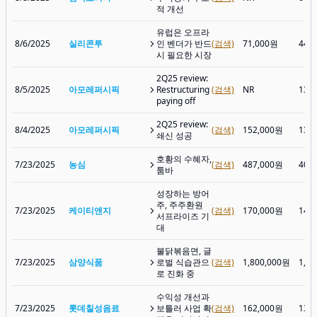
적 개선
유럽은 오프라
8/6/2025
실리콘투
인 벤더가 반드
(검색)
71,000원
44,
시 필요한 시장
2Q25 review:
8/5/2025
아모레퍼시픽
Restructuring
(검색)
NR
137
paying off
2Q25 review:
8/4/2025
아모레퍼시픽
(검색)
152,000원
139
쇄신 성공
호황의 수혜자,
7/23/2025
농심
(검색)
487,000원
408
툼바
성장하는 방어
주, 주주환원
7/23/2025
케이티앤지
(검색)
170,000원
142
서프라이즈 기
대
불닭볶음면, 글
7/23/2025
삼양식품
로벌 식습관으
(검색)
1,800,000원
1,2
로 진화 중
수익성 개선과
7/23/2025
롯데칠성음료
보틀러 사업 확
(검색)
162,000원
130