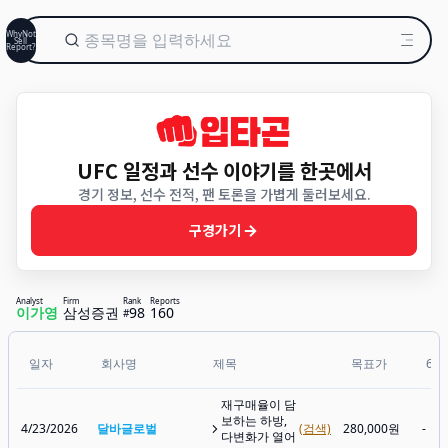
WhyNot
Sell
Report?
UFC 일정과 선수 이야기를 한곳에서
경기 정보, 선수 전적, 팬 토론을 가볍게 둘러보세요.
구경가기
Analyst
Firm
Rank
Reports
이가영
삼성증권
98
160
#
일자
회사명
제목
목표가
6개
재구매율이 담
보하는 하방,
4/23/2026
달바글로벌
(검색)
280,000원
-
다변화가 열어