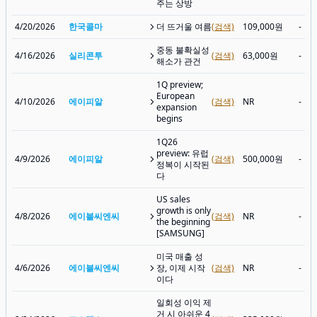
주는 상방
4/20/2026
한국콜마
더 뜨거울 여름
(검색)
109,000원
-
중동 불확실성
4/16/2026
실리콘투
(검색)
63,000원
-
해소가 관건
1Q preview;
European
4/10/2026
에이피알
(검색)
NR
-
expansion
begins
1Q26
preview: 유럽
4/9/2026
에이피알
(검색)
500,000원
-
정복이 시작된
다
US sales
growth is only
4/8/2026
에이블씨엔씨
(검색)
NR
-
the beginning
[SAMSUNG]
미국 매출 성
4/6/2026
에이블씨엔씨
장, 이제 시작
(검색)
NR
-
이다
일회성 이익 제
거 시 아쉬운 4