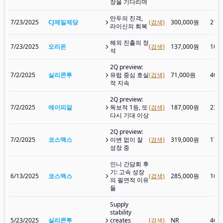
장을 기다리며
만두의 진격,
7/23/2025
CJ제일제당
(검색)
300,000원
213
라이신의 회복
해외 진출의 정
7/23/2025
오리온
(검색)
137,000원
109
석
2Q preview:
7/2/2025
실리콘투
유럽 중심 호실
(검색)
71,000원
40,
적 지속
2Q preview:
7/2/2025
에이피알
독보적 1등, 또
(검색)
187,000원
235
다시 기대 이상
2Q preview:
7/2/2025
코스맥스
이변 없이 잘
(검색)
319,000원
173
성장 중
인니 간담회 후
기: 고속 성장
6/13/2025
코스맥스
(검색)
285,000원
161
의 필연적 이유
들
Supply
stability
5/23/2025
실리콘투
creates
(검색)
NR
46,