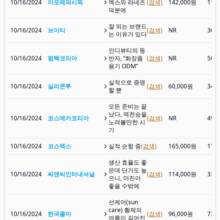
10/16/2024
아모레퍼시픽
엑스와 라네즈
(검색)
142,000원
115
덕분에
잘 되는 브랜드
10/16/2024
브이티
(검색)
NR
36,
는 이유가 있다
인디뷰티의 동
10/16/2024
펌텍코리아
반자, “화장품
(검색)
NR
56,
용기 ODM”
실적으로 증명
10/16/2024
실리콘투
(검색)
60,000원
34,
할 뿐
모든 준비는 끝
났다, 역전승을
10/16/2024
코스메카코리아
(검색)
NR
49,
노려볼만한 시
기
10/16/2024
코스맥스
실적 순항 중
(검색)
165,000원
170
생산 효율도 좋
은데 단가도 높
10/16/2024
씨앤씨인터내셔널
(검색)
114,000원
33,
으니, 마진이
좋을 수밖에
선케어(sun
care) 황제의
10/16/2024
한국콜마
(검색)
96,000원
73,
여름이 길어진