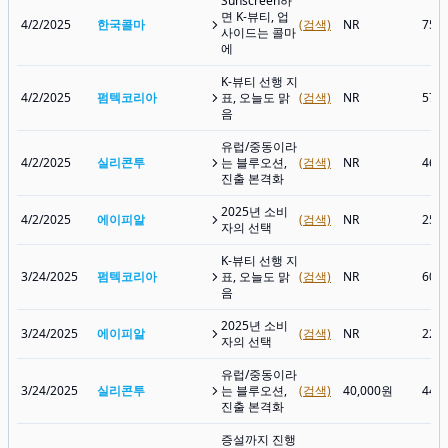
Sunscreen하
면 K-뷰티, 업
4/2/2025
한국콜마
(검색)
NR
75,
사이드는 콜마
에
K-뷰티 선행 지
4/2/2025
펌텍코리아
표, 오늘도 맑
(검색)
NR
57,
음
유럽/중동이라
4/2/2025
실리콘투
는 블루오션,
(검색)
NR
46,
진출 본격화
2025년 소비
4/2/2025
에이피알
(검색)
NR
257
자의 선택
K-뷰티 선행 지
3/24/2025
펌텍코리아
표, 오늘도 맑
(검색)
NR
60,
음
2025년 소비
3/24/2025
에이피알
(검색)
NR
223
자의 선택
유럽/중동이라
3/24/2025
실리콘투
는 블루오션,
(검색)
40,000원
44,
진출 본격화
증설까지 진행