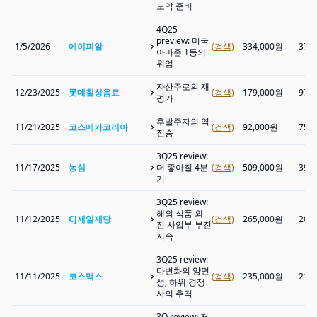
도약 준비
4Q25
preview: 미국
1/5/2026
에이피알
(검색)
334,000원
378
아마존 1등의
위엄
자산주로의 재
12/23/2025
롯데칠성음료
(검색)
179,000원
97,
평가
후발주자의 역
11/21/2025
코스메카코리아
(검색)
92,000원
75,
전승
3Q25 review:
11/17/2025
농심
더 좋아질 4분
(검색)
509,000원
395
기
3Q25 review:
해외 식품 외
11/12/2025
CJ제일제당
(검색)
265,000원
208
전 사업부 부진
지속
3Q25 review:
다변화의 양면
11/11/2025
코스맥스
(검색)
235,000원
219
성, 하위 경쟁
사의 추격
3Q review: 저