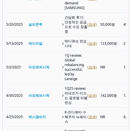
demand
[SAMSUNG]
간담회 후기:
안정적인 공급
5/20/2025
실리콘투
(검색)
50,000원
45,
으로 수요 창출
중
메디큐브 전성
5/13/2025
에이피알
(검색)
123,000원
219
시대
1Q review:
Global
rebalancing
5/2/2025
아모레퍼시픽
(검색)
NR
120
successful,
led by
Laneige
1Q25 review:
라네즈가 이끄
4/30/2025
아모레퍼시픽
(검색)
142,000원
120
는 글로벌 리밸
런싱
K-인디뷰티 수
4/25/2025
에스엠씨지
혜주의 뉴페이
(검색)
NR
4,8
스