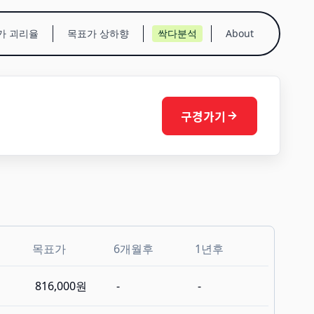
가 괴리율
목표가 상하향
싹다분석
About
구경가기
목표가
6개월후
1년후
816,000원
-
-