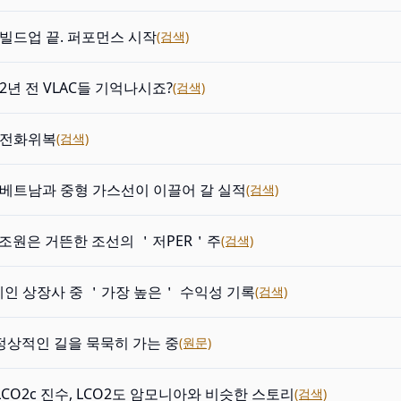
e: 빌드업 끝. 퍼포먼스 시작
(검색)
e: 2년 전 VLAC들 기억나시죠?
(검색)
e: 전화위복
(검색)
re: 베트남과 중형 가스선이 이끌어 갈 실적
(검색)
조원은 거뜬한 조선의 ＇저PER＇주
(검색)
인 상장사 중 ＇가장 높은＇ 수익성 기록
(검색)
: 정상적인 길을 묵묵히 가는 중
(원문)
LCO2c 진수, LCO2도 암모니아와 비슷한 스토리
(검색)