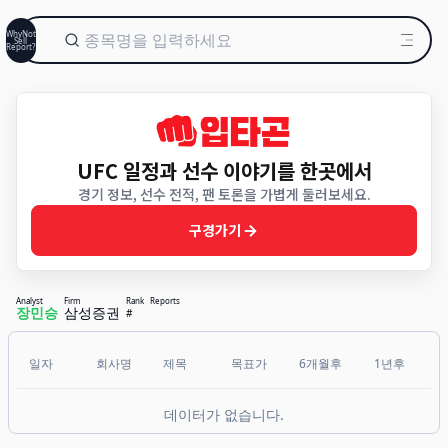
WhyNot
Sell
Report?
UFC 일정과 선수 이야기를 한곳에서
경기 정보, 선수 전적, 팬 토론을 가볍게 둘러보세요.
구경가기
Analyst
Firm
Rank
Reports
장민승
삼성증권
#
일자
회사명
제목
목표가
6개월후
1년후
데이터가 없습니다.