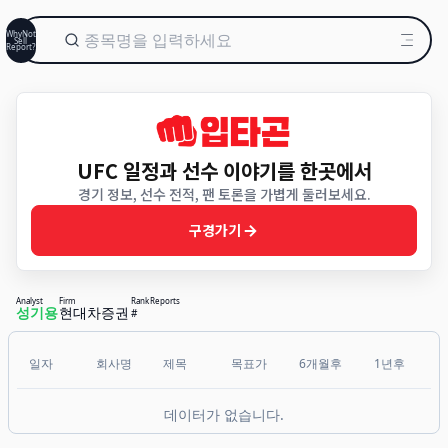
WhyNot
Sell
Report?
UFC 일정과 선수 이야기를 한곳에서
경기 정보, 선수 전적, 팬 토론을 가볍게 둘러보세요.
구경가기
Analyst
Firm
Rank
Reports
성기용
현대차증권
#
일자
회사명
제목
목표가
6개월후
1년후
데이터가 없습니다.