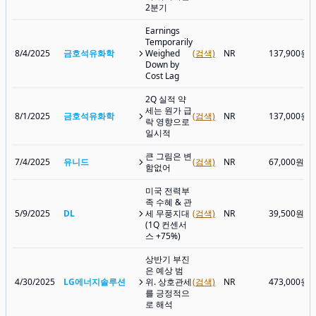
2분기
Earnings
Temporarily
8/4/2025
금호석유화학
Weighed
(검색)
NR
137,900원
Down by
Cost Lag
2Q 실적 약
세는 원가 급
8/1/2025
금호석유화학
(검색)
NR
137,000원
락 영향으로
일시적
큰 그림은 변
7/4/2025
유니드
(검색)
NR
67,000원
함없어
미국 전력부
족 수혜 & 관
5/9/2025
DL
세 무풍지대
(검색)
NR
39,500원
(1Q 컨센서
스 +75%)
상반기 부진
은 예상 범
4/30/2025
LG에너지솔루션
위. 상호관세
(검색)
NR
473,000원
를 긍정적으
로 해석