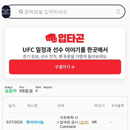
WhyNot
Sell
Report?
UFC 일정과 선수 이야기를 한곳에서
경기 정보, 선수 전적, 팬 토론을 가볍게 둘러보세요.
구경가기
Analyst
Firm
Rank
Reports
송윤주
KB증권
#
일자
회사명
제목
목표가
6개월후
석유화학 사
3/27/2026
롯데케미칼
업재편 공시
(검색)
NR
-
Comment