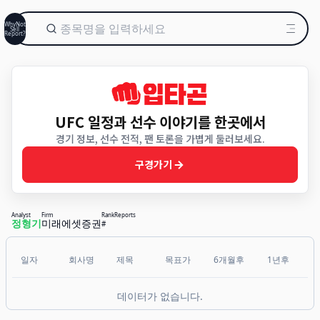
WhyNot
Sell
Report?
UFC 일정과 선수 이야기를 한곳에서
경기 정보, 선수 전적, 팬 토론을 가볍게 둘러보세요.
구경가기
Analyst
Firm
Rank
Reports
정형기
미래에셋증권
#
일자
회사명
제목
목표가
6개월후
1년후
데이터가 없습니다.