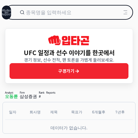
WhyNot
Sell
Report?
UFC 일정과 선수 이야기를 한곳에서
경기 정보, 선수 전적, 팬 토론을 가볍게 둘러보세요.
구경가기
Analyst
Firm
Rank
Reports
오동륜
삼성증권
#
일자
회사명
제목
목표가
6개월후
1년후
데이터가 없습니다.