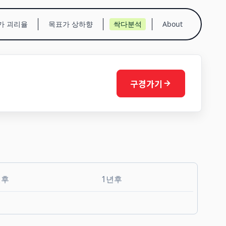
가 괴리율
목표가 상하향
싹다분석
About
구경가기
월후
1년후