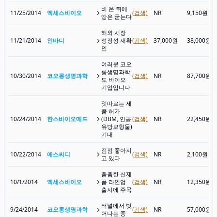
비 온 뒤에
11/25/2014
엑세스바이오
(검색)
NR
9,150원
땅은 굳는다
해외 시장
11/21/2014
인바디
성장성 재확
(검색)
37,000원
38,000원
인
여러분 코오
롱생명과학
10/30/2014
코오롱생명과학
(검색)
NR
87,700원
도 바이오
기업입니다
잇따르는 제
품 허가
10/24/2014
한스바이오메드
(DBM, 인공
(검색)
NR
22,450원
유방보형물)
기대
점점 좋아지
10/22/2014
에스씨디
(검색)
NR
2,100원
고 있다
촘촘한 신제
10/1/2014
엑세스바이오
품 라인업
(검색)
NR
12,350원
출시에 주목
터널에서 벗
9/24/2014
코오롱생명과학
(검색)
NR
57,000원
어나는 중