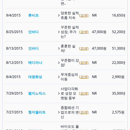
면..
양호한 실적
9/4/2015
휴비츠
(검색)
NR
16,650원
흐름 지속
꾸준한 실적
8/25/2015
인바디
성장, 주가
(검색)
47,000원
52,200원
는?
훈훈한 실
8/13/2015
인바디
(검색)
47,000원
51,300원
적!
꾸준함이 강
8/12/2015
메디아나
(검색)
NR
22,000원
점!
무게중심의
8/4/2015
대원화성
(검색)
NR
2,990원
이동
사업다각화
7/29/2015
랩지노믹스
로 성장 모
(검색)
NR
35,000원
멘텀 풍부
종합패션 기
7/27/2015
형지엘리트
업으로의 변
(검색)
NR
2,575원
신
바이오도 플