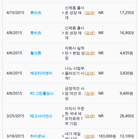
신제품 출시
4/15/2015
휴비츠
로 성장 재
(검색)
NR
17,250원
개
신제품 출시
4/8/2015
휴비츠
로 성장 재
(검색)
NR
16,900원
개
자회사 실적
4/6/2015
웰크론
턴 + 본업 성
(검색)
NR
4,835원
장
나노 사업부
4/6/2015
에프티이앤이
올라오기 시
(검색)
NR
3,830원
작!
긍정적인 사
4/6/2015
KC그린홀딩스
업 여건 조
(검색)
NR
9,400원
성
이익이 꾸준
한 국내 세
3/25/2015
테고사이언스
(검색)
NR
28,400원
포치료제 1
위 기업
내가 제일
3/18/2015
하이로닉
(검색)
183,000원
13,100원
잘나가!