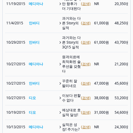
11/19/2015
메디아나
만 향후가
(검색)
NR
20,350원
더 기대된다
과거와는 다
11/4/2015
인바디
른 Story의
(검색)
61,000원
48,250원
실적
과거와는 다
10/29/2015
인바디
른 Story의
(검색)
61,000원
43,700원
3Q15 실적
원격의료에
최적화된 솔
10/27/2015
메디아나
(검색)
NR
21,200원
루션을 갖췄
다
꾸준히 잘
10/27/2015
인바디
(검색)
47,000원
45,600원
팔리네요
이보다 편할
10/27/2015
디오
(검색)
38,000원
53,200원
수 없다
예상대로 호
10/19/2015
디오
(검색)
31,000원
54,600원
실적 달성!
실적은 성
10/13/2015
메디아나
(검색)
NR
24,300원
장! 주가는?