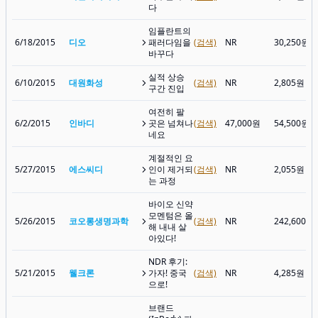
다
임플란트의
6/18/2015
디오
패러다임을
(검색)
NR
30,250원
바꾸다
실적 상승
6/10/2015
대원화성
(검색)
NR
2,805원
구간 진입
여전히 팔
6/2/2015
인바디
곳은 넘쳐나
(검색)
47,000원
54,500원
네요
계절적인 요
5/27/2015
에스씨디
인이 제거되
(검색)
NR
2,055원
는 과정
바이오 신약
모멘텀은 올
5/26/2015
코오롱생명과학
(검색)
NR
242,600원
해 내내 살
아있다!
NDR 후기:
5/21/2015
웰크론
가자! 중국
(검색)
NR
4,285원
으로!
브랜드