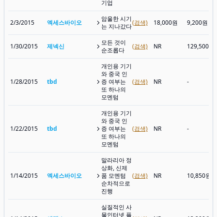
기업
암울한 시기
2/3/2015
엑세스바이오
(검색)
18,000원
9,200원
는 지나갔다
모든 것이
1/30/2015
제넥신
(검색)
NR
129,500원
순조롭다
개인용 기기
와 중국 인
1/28/2015
tbd
증 여부는
(검색)
NR
-
또 하나의
모멘텀
개인용 기기
와 중국 인
1/22/2015
tbd
증 여부는
(검색)
NR
-
또 하나의
모멘텀
말라리아 정
상화, 신제
1/14/2015
엑세스바이오
품 모멘텀
(검색)
NR
10,850원
순차적으로
진행
실질적인 사
물인터넷 플