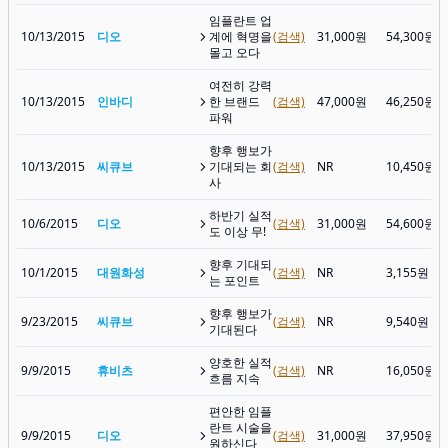
임플란트 업
10/13/2015
디오
계에 혁명을
(검색)
31,000원
54,300원
몰고 오다
여전히 강력
10/13/2015
인바디
한 브랜드
(검색)
47,000원
46,250원
파워
향후 행보가
10/13/2015
씨큐브
기대되는 회
(검색)
NR
10,450원
사
하반기 실적
10/6/2015
디오
(검색)
31,000원
54,600원
도 이상 무!
향후 기대되
10/1/2015
대원화성
(검색)
NR
3,155원
는 포인트
향후 행보가
9/23/2015
씨큐브
(검색)
NR
9,540원
기대된다
양호한 실적
9/9/2015
휴비츠
(검색)
NR
16,050원
흐름 지속
편안한 임플
란트 시술을
9/9/2015
디오
(검색)
31,000원
37,950원
원하신다