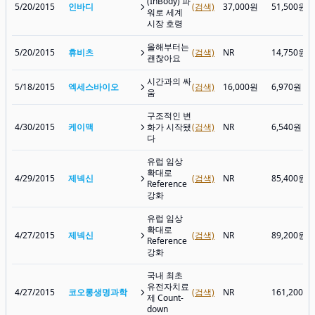
(InBody) 파
5/20/2015
인바디
(검색)
37,000원
51,500원
워로 세계
시장 호령
올해부터는
5/20/2015
휴비츠
(검색)
NR
14,750원
괜찮아요
시간과의 싸
5/18/2015
엑세스바이오
(검색)
16,000원
6,970원
움
구조적인 변
4/30/2015
케이맥
화가 시작됐
(검색)
NR
6,540원
다
유럽 임상
확대로
4/29/2015
제넥신
(검색)
NR
85,400원
Reference
강화
유럽 임상
확대로
4/27/2015
제넥신
(검색)
NR
89,200원
Reference
강화
국내 최초
유전자치료
4/27/2015
코오롱생명과학
(검색)
NR
161,200원
제 Count-
down