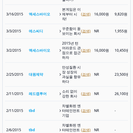
본게임은 이
3/16/2015
엑세스바이오
제부터 시
(검색)
16,000원
9,820원
작!
꾸준함이 돋
3/3/2015
에스씨디
(검색)
NR
1,955원
보이는 회사
2015년 턴
어라운드 관
3/2/2015
엑세스바이오
(검색)
16,000원
10,450원
점으로 접근
하자
만성질환 시
장 성장의
2/25/2015
대원제약
(검색)
NR
23,500원
과실을 향유
하다
소리 없이
2/11/2015
레드캡투어
(검색)
NR
26,100원
강한 회사
차별화된 엔
2/11/2015
tbd
터테인먼트
(검색)
NR
-
기업
차별화된 엔
2/6/2015
tbd
터테인먼트
(검색)
NR
-