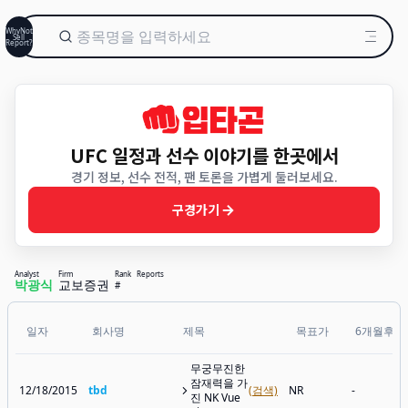
WhyNot
Sell
Report?
UFC 일정과 선수 이야기를 한곳에서
경기 정보, 선수 전적, 팬 토론을 가볍게 둘러보세요.
구경가기
Analyst
Firm
Rank
Reports
박광식
교보증권
#
일자
회사명
제목
목표가
6개월후
무궁무진한
잠재력을 가
12/18/2015
tbd
(검색)
NR
-
진 NK Vue