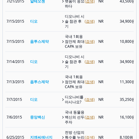
7/21/2015
알테오젠
랫폼이 중요
(검색)
NR
43,500원
하다
디오나비 시
7/15/2015
디오
술 참관 후
(검색)
NR
34,900원
기
국내 1회용
7/15/2015
옵투스제약
점안제 최대
(검색)
NR
10,800원
CAPA 보유
디오나비 시
7/14/2015
디오
술 참관 후
(검색)
NR
34,900원
기
국내 1회용
7/13/2015
옵투스제약
점안제 최대
(검색)
NR
11,300원
CAPA 보유
디오나비를
7/7/2015
디오
(검색)
NR
35,250원
아시나요?
국내 동물용
7/6/2015
중앙백신
백신의 선두
(검색)
NR
16,100원
주자
전방 산업의
6/25/2015
지엔씨에너지
특수를 누리
(검색)
NR
8,100원