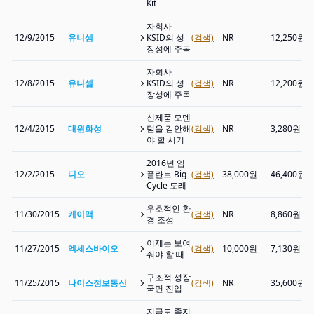
Kit
자회사
12/9/2015
유니셈
KSID의 성
(검색)
NR
12,250원
장성에 주목
자회사
12/8/2015
유니셈
KSID의 성
(검색)
NR
12,200원
장성에 주목
신제품 모멘
12/4/2015
대원화성
텀을 감안해
(검색)
NR
3,280원
야 할 시기
2016년 임
12/2/2015
디오
플란트 Big-
(검색)
38,000원
46,400원
Cycle 도래
우호적인 환
11/30/2015
케이맥
(검색)
NR
8,860원
경 조성
이제는 보여
11/27/2015
엑세스바이오
(검색)
10,000원
7,130원
줘야 할 때
구조적 성장
11/25/2015
나이스정보통신
(검색)
NR
35,600원
국면 진입
지금도 좋지