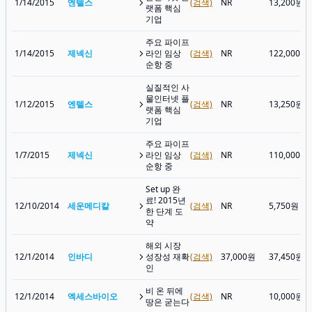
1/14/2015
엔텔스
(검색)
NR
13,200원
랫폼 핵심
기업
주요 파이프
1/14/2015
제넥신
라인 임상
(검색)
NR
122,000원
순항 중
실질적인 사
물인터넷 플
1/12/2015
엔텔스
(검색)
NR
13,250원
랫폼 핵심
기업
주요 파이프
1/7/2015
제넥신
라인 임상
(검색)
NR
110,000원
순항 중
Set up 완
료! 2015년
12/10/2014
세운메디칼
(검색)
NR
5,750원
한 단계 도
약
해외 시장
12/1/2014
인바디
성장성 재확
(검색)
37,000원
37,450원
인
비 온 뒤에
12/1/2014
엑세스바이오
(검색)
NR
10,000원
땅은 굳는다