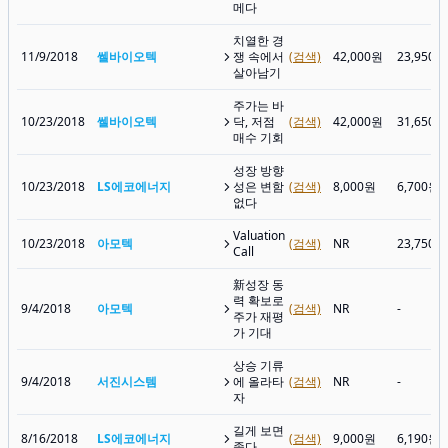
메다
치열한 경
11/9/2018
쎌바이오텍
쟁 속에서
(검색)
42,000원
23,950원
살아남기
주가는 바
10/23/2018
쎌바이오텍
닥, 저점
(검색)
42,000원
31,650원
매수 기회
성장 방향
10/23/2018
LS에코에너지
성은 변함
(검색)
8,000원
6,700원
없다
Valuation
10/23/2018
아모텍
(검색)
NR
23,750원
Call
新성장 동
력 확보로
9/4/2018
아모텍
(검색)
NR
-
주가 재평
가 기대
상승 기류
9/4/2018
서진시스템
에 올라타
(검색)
NR
-
자
길게 보면
8/16/2018
LS에코에너지
(검색)
9,000원
6,190원
좋다