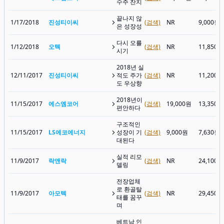
수주 잔치
끝나지 않
1/17/2018
진성티이씨
(검색)
NR
9,000원
은 성장성
다시 오를
1/12/2018
오텍
(검색)
NR
11,850원
시기
2018년 실
12/11/2017
진성티이씨
적도 주가
(검색)
NR
11,200원
도 우상향
2018년이
11/15/2017
에스엠코어
(검색)
19,000원
13,350원
편안하다
구조적인
11/15/2017
LS에코에너지
성장이 기
(검색)
9,000원
7,630원
대된다
실적 리모
11/9/2017
락앤락
(검색)
NR
24,100원
델링
전장업체
로 환골탈
11/9/2017
아모텍
(검색)
NR
29,450원
태를 꿈꾸
며
베트남 인