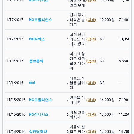
1/17/2017
KG이니시스
성장 vs 모
(검색)
15,000원
12,100원
멘텀 부재
단기 주가
1/17/2017
KG모빌리언스
하락은 불
(검색)
10,000원
7,140원
가피
실적 턴어
1/12/2017
NHN벅스
라운드 시
(검색)
NR
10,050원
기가 왔다
과거 호황
기로 회귀
1/10/2017
옵트론텍
(검색)
NR
8,660원
를 기대하
며
베트남의
12/6/2016
tbd
불을 밝히
(검색)
NR
-
다
반등을 기
11/15/2016
KG모빌리언스
(검색)
14,000원
7,190원
다리며
빠질 만큼
11/15/2016
KG이니시스
(검색)
17,000원
11,250원
빠졌다
마음도 실
11/14/2016
삼천당제약
적도 편안
(검색)
12,000원
14,700원