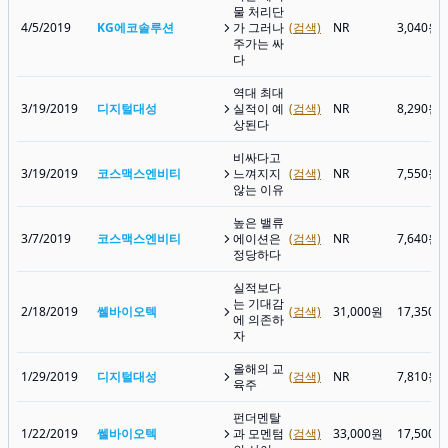
물 처리단
4/5/2019
KG에코솔루션
가 그러나
(검색)
NR
3,040원
주가는 싸
다
역대 최대
3/19/2019
디지털대성
실적이 예
(검색)
NR
8,290원
상된다
비싸다고
3/19/2019
코스맥스엔비티
느껴지지
(검색)
NR
7,550원
않는 이유
높은 밸류
3/7/2019
코스맥스엔비티
에이션은
(검색)
NR
7,640원
정당하다
실적보다
는 기대감
2/18/2019
쎌바이오텍
(검색)
31,000원
17,350원
에 의존하
자
올해의 교
1/29/2019
디지털대성
(검색)
NR
7,810원
육주
펀더멘탈
1/22/2019
쎌바이오텍
과 모멘텀
(검색)
33,000원
17,500원