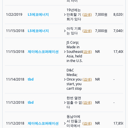
의 사이
19년에는
1/22/2019
LS에코에너지
만회할 기
(검색)
7,000원
8,020원
회가 있다
아직 기회
11/15/2018
LS에코에너지
(검색)
7,000원
7,040원
는 있다
JS Corp;
Made in
11/15/2018
제이에스코퍼레이션
Southeast
(검색)
NR
17,400원
Asia, held
in the U.S.
D&C
Media;
11/14/2018
tbd
Once you
(검색)
NR
-
start, you
can’t stop
한번 열면
11/12/2018
tbd
멈출 수 없
(검색)
NR
-
다
동남아에
서 만들고
11/12/2018
제이에스코퍼레이션
(검색)
NR
17,850원
미국에서