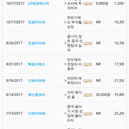
10/17/2017
LS에코에너지
프라에 투
(검색)
9,000원
7,200원
자하자
하반기에
10/17/2017
진성티이씨
도 부각될
(검색)
NR
10,350원
성장
끝나지 않
은 중국 모
9/26/2017
진성티이씨
(검색)
NR
10,700원
멘텀과 실
적
반도체와
8/31/2017
해성디에스
전장의 이
(검색)
NR
17,900원
중주
여전히 매
8/16/2017
디와이파워
(검색)
NR
21,550원
력적이다
아직 못다
8/14/2017
에스엠코어
(검색)
20,000원
15,800원
핀 꽃
중국 굴삭
기 시장 성
7/13/2017
디와이파워
(검색)
NR
25,200원
장에 올라
타자