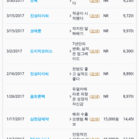
3/30/2017
오텍
(검색)
NR
9,230원
다
착공이 시
3/15/2017
진성티이씨
(검색)
NR
9,720원
작됐다
작지만 알
3/15/2017
코메론
(검색)
NR
9,970원
짜배기
7년만의
변화, 실적
3/2/2017
도이치모터스
(검색)
NR
6,300원
은 업그레
이드
전방도 좋
2/16/2017
진성티이씨
고 실적도
(검색)
NR
8,890원
좋다
듀얼카메
라로 되찾
1/26/2017
옵트론텍
(검색)
NR
8,970원
은 성장의
자신감
해외 수출
1/17/2017
삼천당제약
모멘텀 확
(검색)
15,000원
14,450원
보
안정적인