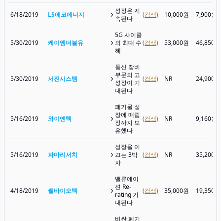
성장은 지
6/18/2019
LS에코에너지
(검색)
10,000원
7,900원
속된다
5G 사이클
5/30/2019
케이엠더블유
의 최대 수
(검색)
53,000원
46,850원
혜
통신 장비
부문의 고
5/30/2019
서진시스템
(검색)
NR
24,900원
성장이 기
대된다
폐기물 성
장에 매립
5/16/2019
와이엔텍
(검색)
NR
9,160원
장까지 보
유했다
성장을 이
5/16/2019
파마리서치
끄는 3박
(검색)
NR
35,200원
자
밸류에이
션 Re-
4/18/2019
쎌바이오텍
(검색)
35,000원
19,350원
rating 기
대된다
비싼 폐기