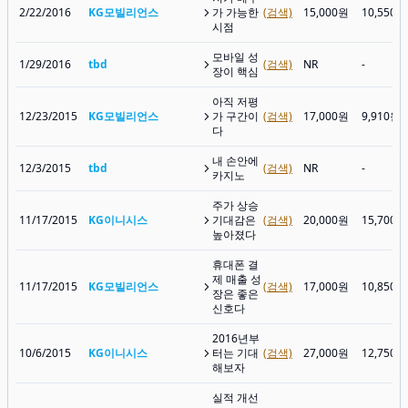
2/22/2016
KG모빌리언스
가 가능한
(검색)
15,000원
10,550원
시점
모바일 성
1/29/2016
tbd
(검색)
NR
-
장이 핵심
아직 저평
12/23/2015
KG모빌리언스
가 구간이
(검색)
17,000원
9,910원
다
내 손안에
12/3/2015
tbd
(검색)
NR
-
카지노
주가 상승
11/17/2015
KG이니시스
기대감은
(검색)
20,000원
15,700원
높아졌다
휴대폰 결
제 매출 성
11/17/2015
KG모빌리언스
(검색)
17,000원
10,850원
장은 좋은
신호다
2016년부
10/6/2015
KG이니시스
터는 기대
(검색)
27,000원
12,750원
해보자
실적 개선