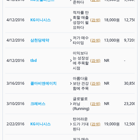
준하다
적자를 만
회할 매출
4/12/2016
KG이니시스
(검색)
18,000원
12,750원
성장이 필
요하다
저가 매수
4/12/2016
삼천당제약
(검색)
13,000원
9,720원
타이밍
이익보다
는 성장성
4/12/2016
tbd
(검색)
NR
-
에 주목할
시점
아름다움
3/16/2016
콜마비앤에이치
보단 건강
(검색)
NR
30,850원
함에 주목
글로벌로
3/10/2016
크레버스
러닝
(검색)
NR
23,200원
(Running)
턴어라운
2/22/2016
KG이니시스
드가 기대
(검색)
19,000원
12,500원
된다
저가 매수