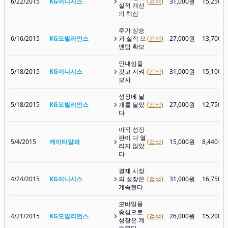
6/22/2015
KG이니시스
(검색)
31,000원
15,250원
실적 개선
의 핵심
주가 상승
6/16/2015
KG모빌리언스
과 실적 모
(검색)
27,000원
13,700원
멘텀 확보
인내심을
5/18/2015
KG이니시스
갖고 지켜
(검색)
31,000원
15,100원
보자
성장에 날
5/18/2015
KG모빌리언스
개를 달았
(검색)
27,000원
12,750원
다
아직 성장
판이 다 열
5/4/2015
케이티알파
(검색)
15,000원
8,440원
리지 않았
다
결제 시장
4/24/2015
KG이니시스
의 성장은
(검색)
31,000원
16,750원
계속된다
모바일을
중심으로
4/21/2015
KG모빌리언스
(검색)
26,000원
15,200원
성장은 계