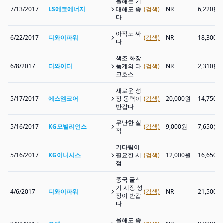
올해는 기
7/13/2017
LS에코에너지
대해도 좋
(검색)
NR
6,220원
다
아직도 싸
6/22/2017
디와이파워
(검색)
NR
18,300원
다
색조 화장
6/8/2017
디와이디
품계의 다
(검색)
NR
2,310원
크호스
새로운 성
5/17/2017
에스엠코어
장 동력이
(검색)
20,000원
14,750원
반갑다
무난한 실
5/16/2017
KG모빌리언스
(검색)
9,000원
7,650원
적
기다림이
5/16/2017
KG이니시스
필요한 시
(검색)
12,000원
16,650원
점
중국 굴삭
기 시장 성
4/6/2017
디와이파워
(검색)
NR
21,500원
장이 반갑
다
올해도 좋