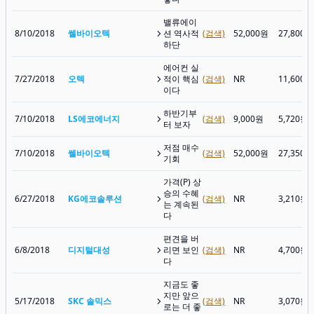
밸류에이
8/10/2018
쎌바이오텍
션 역사적
(검색)
52,000원
27,800원
하단
에어컨 실
7/27/2018
오텍
적이 핵심
(검색)
NR
11,600원
이다
하반기부
7/10/2018
LS에코에너지
(검색)
9,000원
5,720원
터 보자
저점 매수
7/10/2018
쎌바이오텍
(검색)
52,000원
27,350원
기회
가격(P) 상
승의 수혜
6/27/2018
KG에코솔루션
(검색)
NR
3,210원
는 계속된
다
편견을 버
6/8/2018
디지털대성
리면 보인
(검색)
NR
4,700원
다
지금도 좋
지만 앞으
5/17/2018
SKC 솔믹스
(검색)
NR
3,070원
로는 더 좋