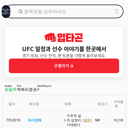
WhyNot
Sell
Report?
UFC 일정과 선수 이야기를 한곳에서
경기 정보, 선수 전적, 팬 토론을 가볍게 둘러보세요.
구경가기
Analyst
Firm
Rank
Reports
손승우
맥쿼리증권
#
6개월
일자
회사명
제목
목표가
후
구조적 실
7/5/2019
와이엔텍
적 성장이
(원문)
NR
10,100원
기대된다