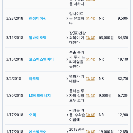
을 더하다
업사이드
3/28/2018
진성티이씨
는 유효하
(검색)
NR
9,500원
다
장(腸)건강
3/15/2018
쎌바이오텍
회복이 기
(검색)
63,000원
34,350원
대된다
수출 증가
가 주가 프
3/15/2018
코스맥스엔비티
(검색)
NR
19,100원
리미엄을
높인다
변화가 기
3/2/2018
아모텍
(검색)
NR
32,750원
대된다
올해는 투
1/30/2018
LS에코에너지
자와 성장
(검색)
9,000원
6,720원
모두 크다
씨앗은 겨
1/17/2018
오텍
울, 수확은
(검색)
NR
12,900원
여름에
2018년은
1/17/2018
에스엠코어
(검색)
19,000원
12,850원