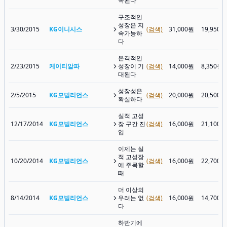
속된다
구조적인
성장은 지
3/30/2015
KG이니시스
(검색)
31,000원
19,950원
속가능하
다
본격적인
2/23/2015
케이티알파
성장이 기
(검색)
14,000원
8,350원
대된다
성장성은
2/5/2015
KG모빌리언스
(검색)
20,000원
20,500원
확실하다
실적 고성
12/17/2014
KG모빌리언스
장 구간 진
(검색)
16,000원
21,100원
입
이제는 실
적 고성장
10/20/2014
KG모빌리언스
(검색)
16,000원
22,700원
에 주목할
때
더 이상의
8/14/2014
KG모빌리언스
우려는 없
(검색)
16,000원
14,700원
다
하반기에