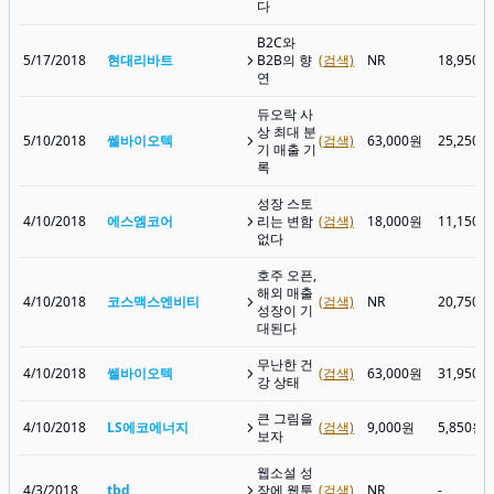
다
B2C와
5/17/2018
현대리바트
B2B의 향
(검색)
NR
18,950원
연
듀오락 사
상 최대 분
5/10/2018
쎌바이오텍
(검색)
63,000원
25,250원
기 매출 기
록
성장 스토
4/10/2018
에스엠코어
리는 변함
(검색)
18,000원
11,150원
없다
호주 오픈,
해외 매출
4/10/2018
코스맥스엔비티
(검색)
NR
20,750원
성장이 기
대된다
무난한 건
4/10/2018
쎌바이오텍
(검색)
63,000원
31,950원
강 상태
큰 그림을
4/10/2018
LS에코에너지
(검색)
9,000원
5,850원
보자
웹소설 성
4/3/2018
tbd
장에 웹툰
(검색)
NR
-