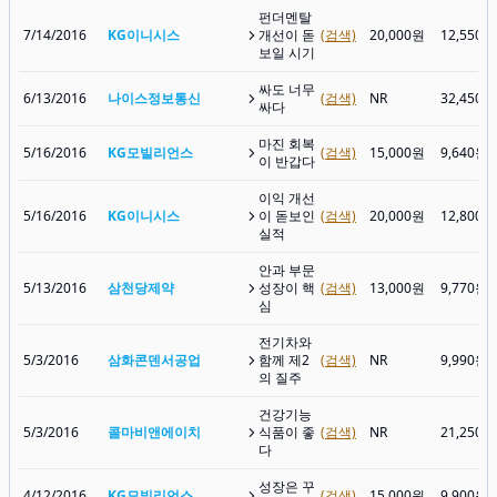
펀더멘탈
7/14/2016
KG이니시스
개선이 돋
(검색)
20,000원
12,550원
보일 시기
싸도 너무
6/13/2016
나이스정보통신
(검색)
NR
32,450원
싸다
마진 회복
5/16/2016
KG모빌리언스
(검색)
15,000원
9,640원
이 반갑다
이익 개선
5/16/2016
KG이니시스
이 돋보인
(검색)
20,000원
12,800원
실적
안과 부문
5/13/2016
삼천당제약
성장이 핵
(검색)
13,000원
9,770원
심
전기차와
5/3/2016
삼화콘덴서공업
함께 제2
(검색)
NR
9,990원
의 질주
건강기능
5/3/2016
콜마비앤에이치
식품이 좋
(검색)
NR
21,250원
다
성장은 꾸
4/12/2016
KG모빌리언스
(검색)
15,000원
9,900원