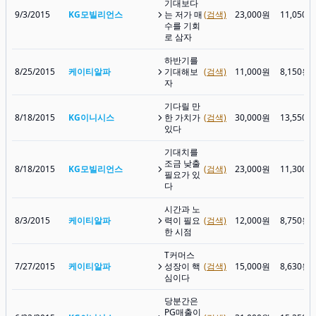
기대보다
9/3/2015
KG모빌리언스
는 저가 매
(검색)
23,000원
11,050원
수를 기회
로 삼자
하반기를
8/25/2015
케이티알파
기대해보
(검색)
11,000원
8,150원
자
기다릴 만
8/18/2015
KG이니시스
한 가치가
(검색)
30,000원
13,550원
있다
기대치를
조금 낮출
8/18/2015
KG모빌리언스
(검색)
23,000원
11,300원
필요가 있
다
시간과 노
8/3/2015
케이티알파
력이 필요
(검색)
12,000원
8,750원
한 시점
T커머스
7/27/2015
케이티알파
성장이 핵
(검색)
15,000원
8,630원
심이다
당분간은
PG매출이