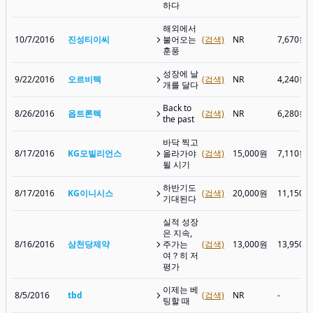
하다
해외에서
10/7/2016
진성티이씨
불어오는
(검색)
NR
7,670원
훈풍
성장에 날
9/22/2016
오르비텍
(검색)
NR
4,240원
개를 달다
Back to
8/26/2016
옵트론텍
(검색)
NR
6,280원
the past
바닥 찍고
8/17/2016
KG모빌리언스
올라가야
(검색)
15,000원
7,110원
될 시기
하반기도
8/17/2016
KG이니시스
(검색)
20,000원
11,150원
기대된다
실적 성장
은 지속,
8/16/2016
삼천당제약
주가는
(검색)
13,000원
13,950원
여？히 저
평가
이제는 베
8/5/2016
tbd
(검색)
NR
-
팅할 때