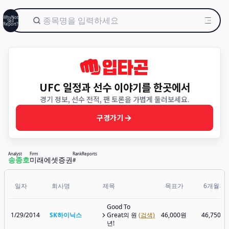
WhyNot
Sell
Report?
UFC 일정과 선수 이야기를 한곳에서
경기 정보, 선수 전적, 팬 토론을 가볍게 둘러보세요.
구경가기
Analyst
Firm
Rank
Reports
송종호
미래에셋증권
#
일자
회사명
제목
목표가
6개월후
Good To
1/29/2014
SK하이닉스
Great의 원
(검색)
46,000원
46,750원
년!