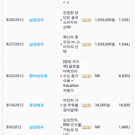
= -1
진정한 판
단은 결국
8/30/2012
삼성전자
(검색)
1,650,000원
1,539,00
소비자의
선택!
혁신의 중
요성 vs. 소
8/27/2012
삼성전자
(검색)
1,650,000원
1,544,00
비자의 선
택
[탐방 피드
백] 글로벌
비메모리
8/23/2012
한미반도체
수요 증가
(검색)
NR
8,830원
수혜 +
Valuation
저평가
여전히 가
8/14/2012
유진테크
장 주목할
(검색)
34,000원
16,600원
장비업체!
삼성전자,
RIM 인수할
8/9/2012
삼성전자
(검색)
NR
1,468,00
가능성 있
나?