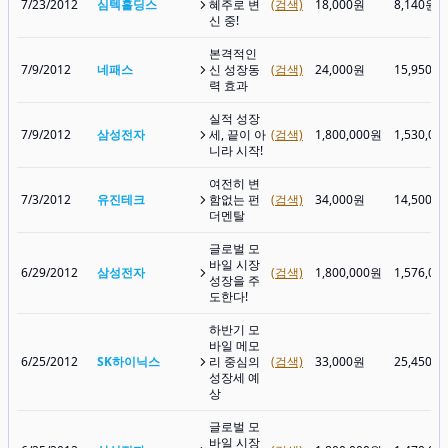
7/23/2012
심텍홀딩스
혜주로 변
(검색)
18,000원
8,140원
신 중!
본격적인
7/9/2012
네패스
신 성장동
(검색)
24,000원
15,950원
력 효과
실적 성장
7/9/2012
삼성전자
세, 끝이 아
(검색)
1,800,000원
1,530,00
니라 시작!
여전히 변
7/3/2012
유진테크
함없는 펀
(검색)
34,000원
14,500원
더멘탈
글로벌 모
바일 시장
6/29/2012
삼성전자
(검색)
1,800,000원
1,576,00
성장을 주
도한다!
하반기 모
바일 메모
6/25/2012
SK하이닉스
리 중심의
(검색)
33,000원
25,450원
성장세 예
상
글로벌 모
바일 시장