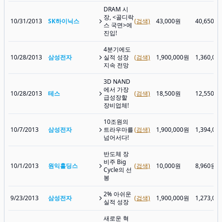
DRAM 시
장, <골디락
10/31/2013
SK하이닉스
(검색)
43,000원
40,650원
스 국면>에
진입!
4분기에도
10/28/2013
삼성전자
실적 성장
(검색)
1,900,000원
1,360,00
지속 전망
3D NAND
에서 가장
10/28/2013
테스
(검색)
18,500원
12,550원
급성장할
장비업체!
10조원의
10/7/2013
삼성전자
트라우마를
(검색)
1,900,000원
1,394,00
넘어서다!
반도체 장
비주 Big
10/1/2013
원익홀딩스
(검색)
10,000원
8,960원
Cycle의 선
봉
2% 아쉬운
9/23/2013
삼성전자
(검색)
1,900,000원
1,273,00
실적 성장
새로운 혁