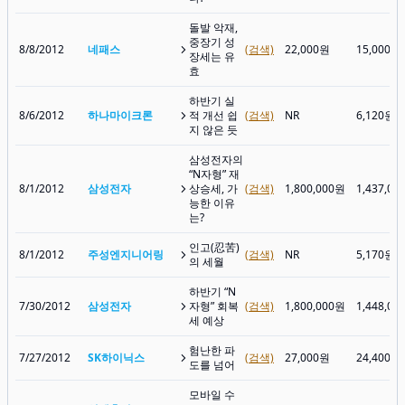
돌발 악재,
중장기 성
8/8/2012
네패스
(검색)
22,000원
15,000원
장세는 유
효
하반기 실
8/6/2012
하나마이크론
적 개선 쉽
(검색)
NR
6,120원
지 않은 듯
삼성전자의
“N자형” 재
8/1/2012
삼성전자
상승세, 가
(검색)
1,800,000원
1,437,00
능한 이유
는?
인고(忍苦)
8/1/2012
주성엔지니어링
(검색)
NR
5,170원
의 세월
하반기 “N
7/30/2012
삼성전자
자형” 회복
(검색)
1,800,000원
1,448,00
세 예상
험난한 파
7/27/2012
SK하이닉스
(검색)
27,000원
24,400원
도를 넘어
모바일 수