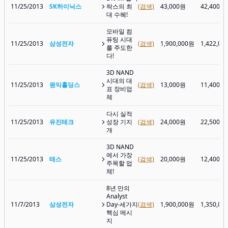
11/25/2013
SK하이닉스
락스의 최
(검색)
43,000원
42,400원
대 수혜!
모바일 컴
퓨팅 시대
11/25/2013
삼성전자
(검색)
1,900,000원
1,422,00
를 주도한
다!
3D NAND
시대의 대
11/25/2013
원익홀딩스
(검색)
13,000원
11,400원
표 장비업
체
다시 실적
11/25/2013
유진테크
성장 기지
(검색)
24,000원
22,500원
개
3D NAND
에서 가장
11/25/2013
테스
(검색)
20,000원
12,400원
주목할 업
체!
8년 만의
Analyst
11/7/2013
삼성전자
Day-세가지
(검색)
1,900,000원
1,350,00
핵심 메시
지