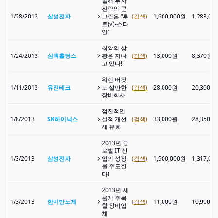
올해 투자
전략의 큰
1/28/2013
삼성전자
그림은 “루
(검색)
1,900,000원
1,283,00
트(√)-스타
일”
최악의 상
1/24/2013
심텍홀딩스
황은 지나
(검색)
13,000원
8,370원
고 있다!
워렌 버핏
1/11/2013
유진테크
도 살만한
(검색)
28,000원
20,300원
장비회사
점진적인
1/8/2013
SK하이닉스
실적 개선
(검색)
33,000원
28,350원
세 유효
2013년 글
로벌 IT 산
1/3/2013
삼성전자
업의 성장
(검색)
1,900,000원
1,317,00
을 주도한
다!
2013년 새
롭게 주목
1/3/2013
한미반도체
(검색)
11,000원
10,900원
할 장비업
체