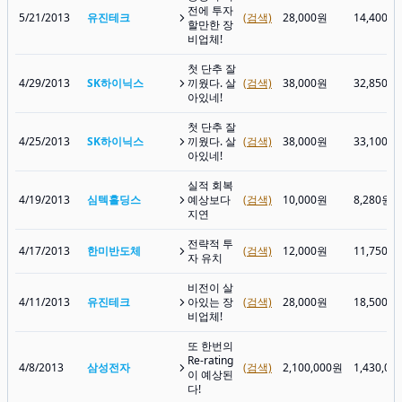
전에 투자
5/21/2013
유진테크
(검색)
28,000원
14,400원
할만한 장
비업체!
첫 단추 잘
4/29/2013
SK하이닉스
끼웠다. 살
(검색)
38,000원
32,850원
아있네!
첫 단추 잘
4/25/2013
SK하이닉스
끼웠다. 살
(검색)
38,000원
33,100원
아있네!
실적 회복
4/19/2013
심텍홀딩스
예상보다
(검색)
10,000원
8,280원
지연
전략적 투
4/17/2013
한미반도체
(검색)
12,000원
11,750원
자 유치
비전이 살
4/11/2013
유진테크
아있는 장
(검색)
28,000원
18,500원
비업체!
또 한번의
Re-rating
4/8/2013
삼성전자
(검색)
2,100,000원
1,430,00
이 예상된
다!