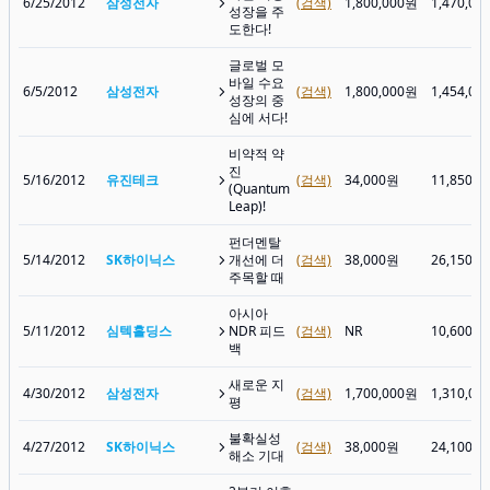
6/25/2012
삼성전자
(검색)
1,800,000원
1,470,00
성장을 주
도한다!
글로벌 모
바일 수요
6/5/2012
삼성전자
(검색)
1,800,000원
1,454,00
성장의 중
심에 서다!
비약적 약
진
5/16/2012
유진테크
(검색)
34,000원
11,850원
(Quantum
Leap)!
펀더멘탈
5/14/2012
SK하이닉스
개선에 더
(검색)
38,000원
26,150원
주목할 때
아시아
5/11/2012
심텍홀딩스
NDR 피드
(검색)
NR
10,600원
백
새로운 지
4/30/2012
삼성전자
(검색)
1,700,000원
1,310,00
평
불확실성
4/27/2012
SK하이닉스
(검색)
38,000원
24,100원
해소 기대