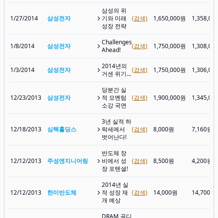
삼성의 위
1/27/2014
삼성전자
기와 미래
(검색)
1,650,000원
1,358,00
성장 전략
Challenges
1/8/2014
삼성전자
(검색)
1,750,000원
1,308,00
Ahead!
2014년의
1/3/2014
삼성전자
(검색)
1,750,000원
1,306,00
거센 위기…
당분간 실
12/23/2013
삼성전자
적 모멘텀
(검색)
1,900,000원
1,345,00
소강 국면
3년 실적 하
12/18/2013
심텍홀딩스
락세에서
(검색)
8,000원
7,160원
벗어난다!
반도체 장
12/12/2013
주성엔지니어링
비에서 성
(검색)
8,500원
4,200원
장 포텐셜!
2014년 실
12/12/2013
한미반도체
적 성장 재
(검색)
14,000원
14,700원
개 예상
DRAM 골디