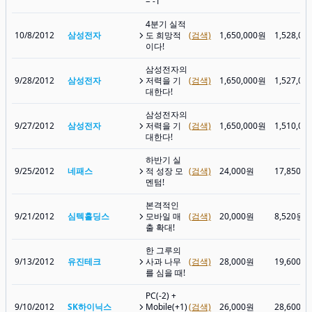
= -1
4분기 실적
10/8/2012
삼성전자
도 희망적
(검색)
1,650,000원
1,528,00
이다!
삼성전자의
9/28/2012
삼성전자
저력을 기
(검색)
1,650,000원
1,527,00
대한다!
삼성전자의
9/27/2012
삼성전자
저력을 기
(검색)
1,650,000원
1,510,00
대한다!
하반기 실
9/25/2012
네패스
적 성장 모
(검색)
24,000원
17,850원
멘텀!
본격적인
9/21/2012
심텍홀딩스
모바일 매
(검색)
20,000원
8,520원
출 확대!
한 그루의
9/13/2012
유진테크
사과 나무
(검색)
28,000원
19,600원
를 심을 때!
PC(-2) +
9/10/2012
SK하이닉스
Mobile(+1)
(검색)
26,000원
28,600원