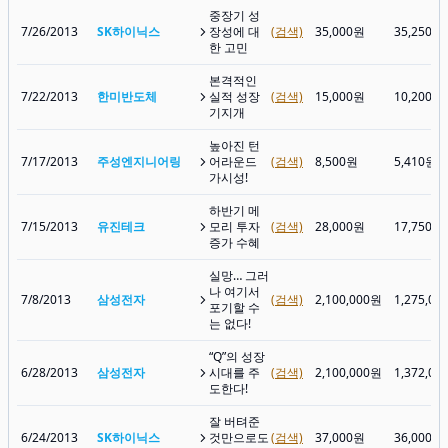
중장기 성
7/26/2013
SK하이닉스
장성에 대
(검색)
35,000원
35,250원
한 고민
본격적인
7/22/2013
한미반도체
실적 성장
(검색)
15,000원
10,200원
기지개
높아진 턴
7/17/2013
주성엔지니어링
어라운드
(검색)
8,500원
5,410원
가시성!
하반기 메
7/15/2013
유진테크
모리 투자
(검색)
28,000원
17,750원
증가 수혜
실망… 그러
나 여기서
7/8/2013
삼성전자
(검색)
2,100,000원
1,275,00
포기할 수
는 없다!
“Q”의 성장
6/28/2013
삼성전자
시대를 주
(검색)
2,100,000원
1,372,00
도한다!
잘 버텨준
6/24/2013
SK하이닉스
것만으로도
(검색)
37,000원
36,000원