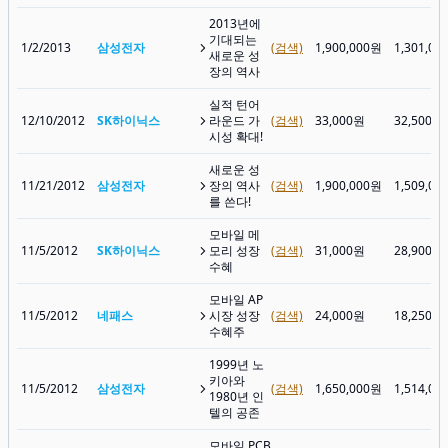
2013년에
기대되는
1/2/2013
삼성전자
(검색)
1,900,000원
1,301,00
새로운 성
장의 역사
실적 턴어
12/10/2012
SK하이닉스
라운드 가
(검색)
33,000원
32,500원
시성 확대!
새로운 성
11/21/2012
삼성전자
장의 역사
(검색)
1,900,000원
1,509,00
를 쓴다!
모바일 메
11/5/2012
SK하이닉스
모리 성장
(검색)
31,000원
28,900원
수혜
모바일 AP
11/5/2012
네패스
시장 성장
(검색)
24,000원
18,250원
수혜주
1999년 노
키아와
11/5/2012
삼성전자
(검색)
1,650,000원
1,514,00
1980년 인
텔의 공존
모바일 PCB