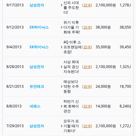
신의 시대
9/17/2013
삼성전자
(검색)
2,100,000원
1,278,00
를 주도한
다!
위기 이후
9/12/2013
SK하이닉스
다가올 기
(검색)
38,000원
38,050원
회에 주목!
4Q 이후 소
9/4/2013
SK하이닉스
프트랜딩에
(검색)
35,000원
39,450원
초점!
사상 최대
8/28/2013
삼성전자
실적 경신
(검색)
2,100,000원
1,325,00
지속된다!
예상보다
8/21/2013
유진테크
약한 수주
(검색)
24,000원
18,700원
동향
하반기 신
8/8/2013
네패스
뢰 회복이
(검색)
14,000원
8,240원
관건
모두가 포
7/29/2013
삼성전자
기할 때가
(검색)
2,100,000원
1,272,00
기회다!