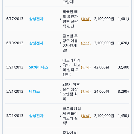
고맙다!
외국인 매
도 요인과
6/17/2013
삼성전자
(검색)
2,100,000원
1,401,00
향후 전략
적 판단
글로벌 우
량주 여름
6/10/2013
삼성전자
(검색)
2,100,000원
1,420,00
大바겐세
일!
메모리 Big
Cycle. 최고
5/21/2013
SK하이닉스
(검색)
42,000원
32,400원
의 실적 모
멘텀!
2분기 이후
실적 성장
5/21/2013
네패스
(검색)
24,000원
8,290원
모멘텀 회
복
글로벌 IT업
체 통틀어
5/21/2013
삼성전자
(검색)
2,100,000원
1,450,00
최고의 실
적!
중장기 비