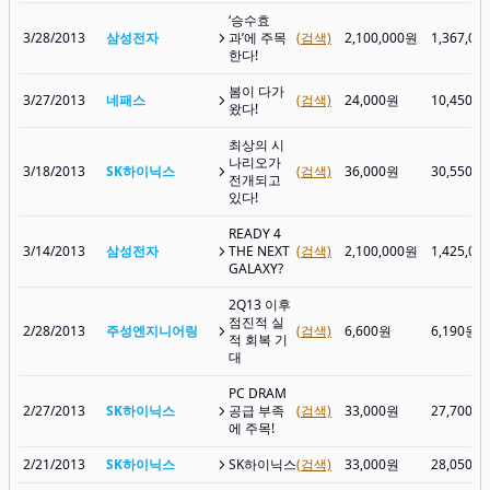
‘승수효
3/28/2013
삼성전자
과’에 주목
(검색)
2,100,000원
1,367,00
한다!
봄이 다가
3/27/2013
네패스
(검색)
24,000원
10,450원
왔다!
최상의 시
나리오가
3/18/2013
SK하이닉스
(검색)
36,000원
30,550원
전개되고
있다!
READY 4
3/14/2013
삼성전자
THE NEXT
(검색)
2,100,000원
1,425,00
GALAXY?
2Q13 이후
점진적 실
2/28/2013
주성엔지니어링
(검색)
6,600원
6,190원
적 회복 기
대
PC DRAM
2/27/2013
SK하이닉스
공급 부족
(검색)
33,000원
27,700원
에 주목!
2/21/2013
SK하이닉스
SK하이닉스
(검색)
33,000원
28,050원