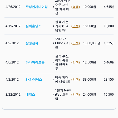
2분기 이후
수주 모멘
4/26/2012
주성엔지니어링
(검색)
10,000원
4,645원
텀 회복 예
상
실적 개선
4/19/2012
심텍홀딩스
가시화 겨
(검색)
18,000원
10,800원
냥할 때!
“200-25
4/9/2012
삼성전자
Club” 가시
(검색)
1,500,000원
1,325,00
권
실적 부진,
이제 충분
4/6/2012
하나마이크론
(검색)
12,500원
6,460원
히 반영된
듯
비중 확대
4/2/2012
SK하이닉스
(검색)
38,000원
23,150원
에 나설 때!
1분기 New
3/22/2012
네패스
iPad 모멘
(검색)
24,000원
16,500원
텀