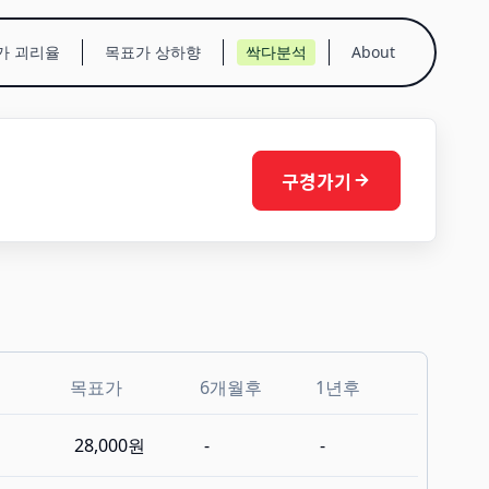
가 괴리율
목표가 상하향
싹다분석
About
구경가기
목표가
6개월후
1년후
28,000원
-
-