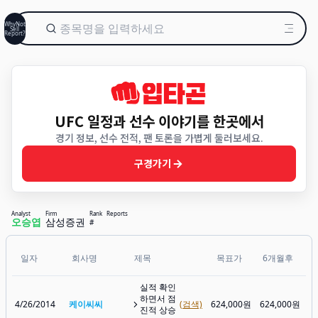
WhyNot
Sell
Report?
UFC 일정과 선수 이야기를 한곳에서
경기 정보, 선수 전적, 팬 토론을 가볍게 둘러보세요.
구경가기
Analyst
Firm
Rank
Reports
오승엽
삼성증권
#
일자
회사명
제목
목표가
6개월후
실적 확인
하면서 점
4/26/2014
케이씨씨
(검색)
624,000원
624,000원
5
진적 상승