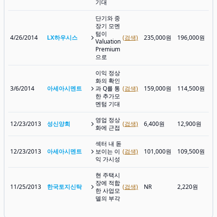
기대
단기와 중
장기 모멘
텀이
4/26/2014
LX하우시스
(검색)
235,000원
196,000원
1
Valuation
Premium
으로
이익 정상
화의 확인
3/6/2014
아세아시멘트
과 Q를 통
(검색)
159,000원
114,500원
1
한 추가모
멘텀 기대
영업 정상
12/23/2013
성신양회
(검색)
6,400원
12,900원
9
화에 근접
섹터 내 돋
12/23/2013
아세아시멘트
보이는 이
(검색)
101,000원
109,500원
1
익 가시성
현 주택시
장에 적합
11/25/2013
한국토지신탁
(검색)
NR
2,220원
3
한 사업모
델의 부각