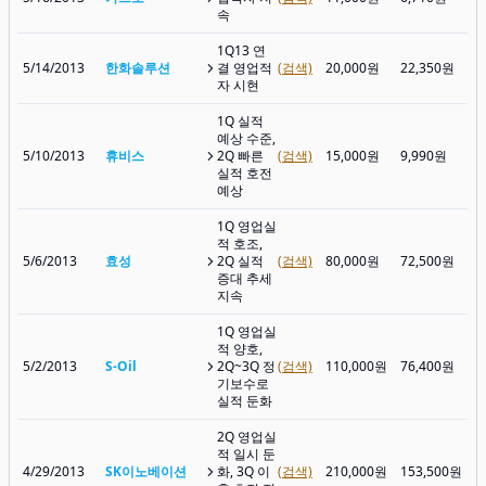
속
1Q13 연
5/14/2013
한화솔루션
결 영업적
(검색)
20,000원
22,350원
자 시현
1Q 실적
예상 수준,
5/10/2013
휴비스
2Q 빠른
(검색)
15,000원
9,990원
실적 호전
예상
1Q 영업실
적 호조,
5/6/2013
효성
2Q 실적
(검색)
80,000원
72,500원
증대 추세
지속
1Q 영업실
적 양호,
5/2/2013
S-Oil
2Q~3Q 정
(검색)
110,000원
76,400원
기보수로
실적 둔화
2Q 영업실
적 일시 둔
4/29/2013
SK이노베이션
화, 3Q 이
(검색)
210,000원
153,500원