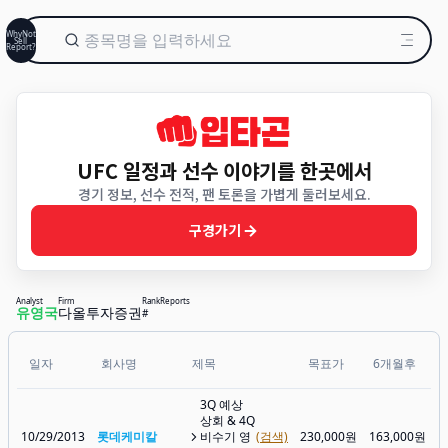
WhyNot
Sell
Report?
UFC 일정과 선수 이야기를 한곳에서
경기 정보, 선수 전적, 팬 토론을 가볍게 둘러보세요.
구경가기
Analyst
Firm
Rank
Reports
유영국
다올투자증권
#
일자
회사명
제목
목표가
6개월후
3Q 예상
상회 & 4Q
10/29/2013
롯데케미칼
비수기 영
(검색)
230,000원
163,000원