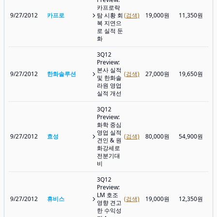
카프로락
9/27/2012
카프로
탐 시황 회
(검색)
19,000원
11,350원
복 지연으
로 실적 둔
화
3Q12
Preview:
본사 실적
9/27/2012
한화솔루션
(검색)
27,000원
19,650원
및 한화솔
라원 영업
실적 개선
3Q12
Preview:
화학 중심
영업 실적
9/27/2012
효성
(검색)
80,000원
54,900원
견인 & 원
화강세로
전분기대
비
3Q12
Preview:
LM 호조
9/27/2012
휴비스
(검색)
19,000원
12,350원
영향 견고
한 수익성