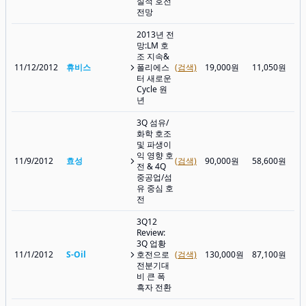
실적 호전
전망
2013년 전
망:LM 호
조 지속&
11/12/2012
휴비스
폴리에스
(검색)
19,000원
11,050원
터 새로운
Cycle 원
년
3Q 섬유/
화학 호조
및 파생이
익 영향 호
11/9/2012
효성
(검색)
90,000원
58,600원
전 & 4Q
중공업/섬
유 중심 호
전
3Q12
Review:
3Q 업황
11/1/2012
S-Oil
호전으로
(검색)
130,000원
87,100원
전분기대
비 큰 폭
흑자 전환