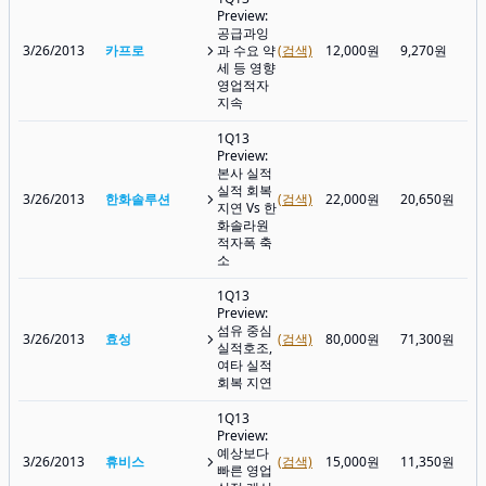
Preview:
공급과잉
3/26/2013
카프로
과 수요 약
(검색)
12,000원
9,270원
세 등 영향
영업적자
지속
1Q13
Preview:
본사 실적
실적 회복
3/26/2013
한화솔루션
(검색)
22,000원
20,650원
지연 Vs 한
화솔라원
적자폭 축
소
1Q13
Preview:
섬유 중심
3/26/2013
효성
(검색)
80,000원
71,300원
실적호조,
여타 실적
회복 지연
1Q13
Preview:
예상보다
3/26/2013
휴비스
(검색)
15,000원
11,350원
빠른 영업