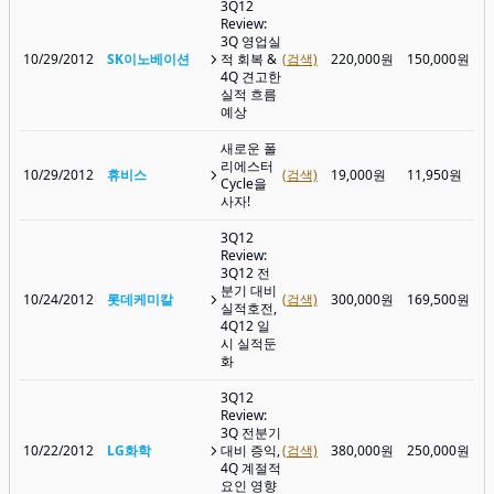
3Q12
Review:
3Q 영업실
10/29/2012
SK이노베이션
적 회복 &
(검색)
220,000원
150,000원
4Q 견고한
실적 흐름
예상
새로운 폴
리에스터
10/29/2012
휴비스
(검색)
19,000원
11,950원
Cycle을
사자!
3Q12
Review:
3Q12 전
분기 대비
10/24/2012
롯데케미칼
(검색)
300,000원
169,500원
실적호전,
4Q12 일
시 실적둔
화
3Q12
Review:
3Q 전분기
10/22/2012
LG화학
대비 증익,
(검색)
380,000원
250,000원
4Q 계절적
요인 영향