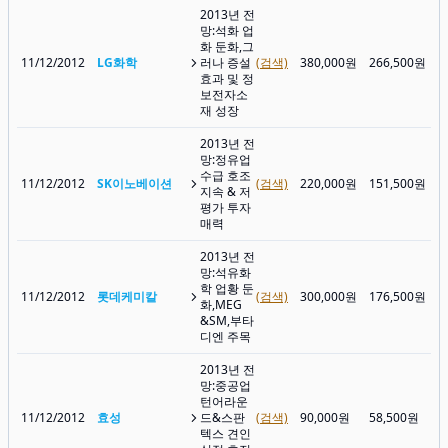
2013년 전
망:석화 업
화 둔화,그
11/12/2012
LG화학
러나 증설
(검색)
380,000원
266,500원
효과 및 정
보전자소
재 성장
2013년 전
망:정유업
수급 호조
11/12/2012
SK이노베이션
(검색)
220,000원
151,500원
지속 & 저
평가 투자
매력
2013년 전
망:석유화
학 업황 둔
11/12/2012
롯데케미칼
(검색)
300,000원
176,500원
화,MEG
&SM,부타
디엔 주목
2013년 전
망:중공업
턴어라운
11/12/2012
효성
드&스판
(검색)
90,000원
58,500원
텍스 견인