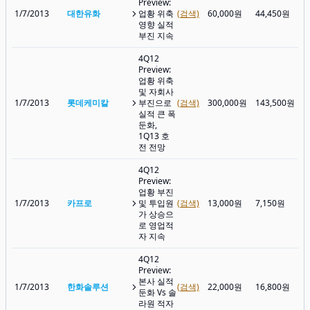
Preview:
1/7/2013
대한유화
업황 위축
(검색)
60,000원
44,450원
영향 실적
부진 지속
4Q12
Preview:
업황 위축
및 자회사
1/7/2013
롯데케미칼
부진으로
(검색)
300,000원
143,500원
실적 큰 폭
둔화,
1Q13 호
전 전망
4Q12
Preview:
업황 부진
1/7/2013
카프로
및 투입원
(검색)
13,000원
7,150원
가 상승으
로 영업적
자 지속
4Q12
Preview:
본사 실적
1/7/2013
한화솔루션
(검색)
22,000원
16,800원
둔화 Vs 솔
라원 적자