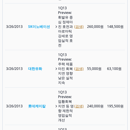
1Q13
Preview:
휘발유 중
심 정제마
3/26/2013
SK이노베이션
진 호전과
(검색)
260,000원
148,500원
아로마틱
강세로 영
업실적 호
전
1Q13
Preview:
주력 제품
3/26/2013
대한유화
마진 회복
(검색)
55,000원
63,100원
지연 영향
낮은 실적
지속
1Q13
Preview:
업황회복
3/26/2013
롯데케미칼
지연 등 영
(검색)
240,000원
195,500원
향 제한적
영업실적
개선
1Q13