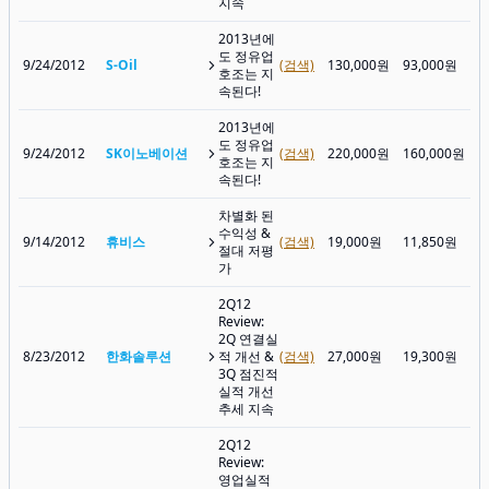
지속
2013년에
도 정유업
9/24/2012
S-Oil
(검색)
130,000원
93,000원
호조는 지
속된다!
2013년에
도 정유업
9/24/2012
SK이노베이션
(검색)
220,000원
160,000원
호조는 지
속된다!
차별화 된
수익성 &
9/14/2012
휴비스
(검색)
19,000원
11,850원
절대 저평
가
2Q12
Review:
2Q 연결실
8/23/2012
한화솔루션
적 개선 &
(검색)
27,000원
19,300원
3Q 점진적
실적 개선
추세 지속
2Q12
Review:
영업실적