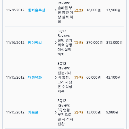
Review:
솔라원 부
11/26/2012
한화솔루션
(검색)
18,000원
17,900원
진 영향 예
상 실적 하
회
3Q12
Review:
전방 경기
11/16/2012
케이씨씨
(검색)
370,000원
315,000원
위축 영향
예상실적
하회
3Q12
Review:
전분기대
11/15/2012
대한유화
비 흑전,
(검색)
60,000원
43,100원
그러나 낮
은 수익성
지속
3Q12
Review:
3Q 업황
11/15/2012
카프로
(검색)
13,000원
9,980원
부진으로
큰 폭 적자
전환