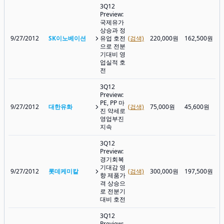
3Q12
Preview:
국제유가
상승과 정
9/27/2012
SK이노베이션
유업 호전
(검색)
220,000원
162,500원
으로 전분
기대비 영
업실적 호
전
3Q12
Preview:
PE, PP 마
9/27/2012
대한유화
(검색)
75,000원
45,600원
진 약세로
영업부진
지속
3Q12
Preview:
경기회복
기대감 영
9/27/2012
롯데케미칼
(검색)
300,000원
197,500원
향 제품가
격 상승으
로 전분기
대비 호전
3Q12
Preview: