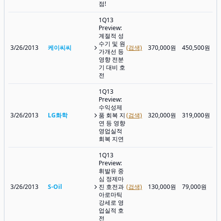
점!
1Q13
Preview:
계절적 성
수기 및 원
3/26/2013
케이씨씨
(검색)
370,000원
450,500원
가개선 등
영향 전분
기 대비 호
전
1Q13
Preview:
수익성제
3/26/2013
LG화학
품 회복 지
(검색)
320,000원
319,000원
연 등 영향
영업실적
회복 지연
1Q13
Preview:
휘발유 중
심 정제마
3/26/2013
S-Oil
진 호전과
(검색)
130,000원
79,000원
아로마틱
강세로 영
업실적 호
전