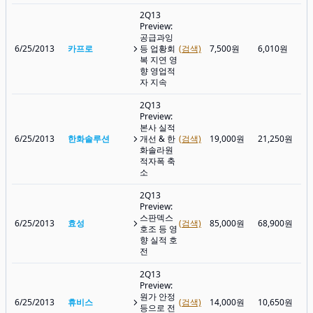
2Q13
Preview:
공급과잉
6/25/2013
카프로
등 업황회
(검색)
7,500원
6,010원
복 지연 영
향 영업적
자 지속
2Q13
Preview:
본사 실적
6/25/2013
한화솔루션
개선 & 한
(검색)
19,000원
21,250원
화솔라원
적자폭 축
소
2Q13
Preview:
스판덱스
6/25/2013
효성
(검색)
85,000원
68,900원
호조 등 영
향 실적 호
전
2Q13
Preview:
원가 안정
6/25/2013
휴비스
(검색)
14,000원
10,650원
등으로 전