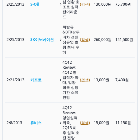
심 업황 호
2/25/2013
S-Oil
(검색)
130,000원
75,700원
조로 실적
턴어라운
드
휘발유
&BTX쌍두
마차 견인
2/25/2013
SK이노베이션
(검색)
260,000원
141,500원
정유업 호
황 최대 수
혜
4Q12
Review:
4Q12 영
업적자 확
2/21/2013
카프로
(검색)
13,000원
7,400원
대, 업황
회복 상당
기간 소요
전망
4Q12
Review:
영업실적
2/8/2013
휴비스
위축,
(검색)
15,000원
11,150원
2Q13 이
후 실적 호
전 전망