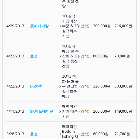
후 호전 전
망
1Q 실적
시장예상
4/29/2013
롯데케미칼
수준 & 2Q
(검색)
200,000원
216,000원
실적회복
지연
1Q 실적
예상 큰 폭
4/23/2013
효성
상회 & 2Q
(검색)
80,000원
70,800원
실적 증진
전망
2Q13 석
화 둔화 불
4/22/2013
LG화학
구 견고한
(검색)
320,000원
303,000원
실적흐름
예상
매력적인
4/11/2013
SK이노베이션
저가 매수
(검색)
260,000원
149,000원
시점!
매력적인
Bottom
3/28/2013
효성
(검색)
80,000원
71,700원
fishing 시