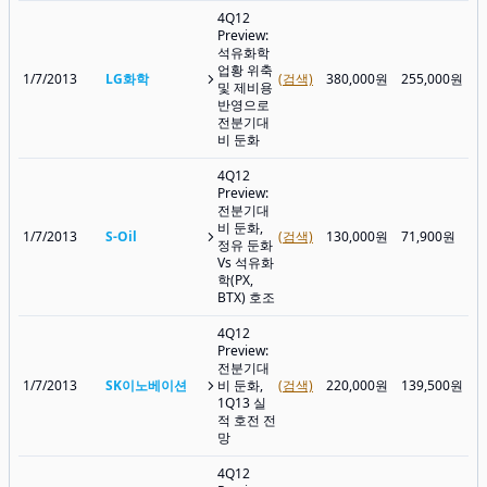
4Q12
Preview:
석유화학
업황 위축
1/7/2013
LG화학
(검색)
380,000원
255,000원
및 제비용
반영으로
전분기대
비 둔화
4Q12
Preview:
전분기대
비 둔화,
1/7/2013
S-Oil
(검색)
130,000원
71,900원
정유 둔화
Vs 석유화
학(PX,
BTX) 호조
4Q12
Preview:
전분기대
1/7/2013
SK이노베이션
비 둔화,
(검색)
220,000원
139,500원
1Q13 실
적 호전 전
망
4Q12