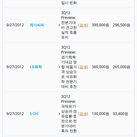
일시 둔화
3Q12
Preview:
전분기대
9/27/2012
케이씨씨
(검색)
390,000원
296,500원
비 견고한
실적 흐름
유지
3Q12
Preview:
경기회복
기대감 영
9/27/2012
LG화학
향 제품가
(검색)
360,000원
265,000원
격 상승으
로 석유화
학 전분기
대비 호전
3Q12
Preview:
국제유가
상승과 정
9/27/2012
S-Oil
(검색)
130,000원
93,400원
유업황 호
전으로 전
분기대비
흑자 전환