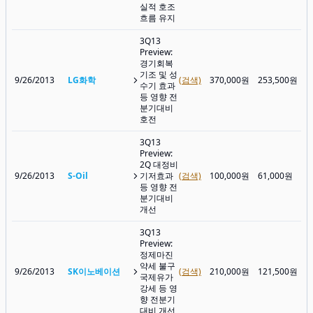
실적 호조
흐름 유지
3Q13
Preview:
경기회복
기조 및 성
9/26/2013
LG화학
(검색)
370,000원
253,500원
수기 효과
등 영향 전
분기대비
호전
3Q13
Preview:
2Q 대정비
9/26/2013
S-Oil
기저효과
(검색)
100,000원
61,000원
등 영향 전
분기대비
개선
3Q13
Preview:
정제마진
약세 불구
9/26/2013
SK이노베이션
(검색)
210,000원
121,500원
국제유가
강세 등 영
향 전분기
대비 개선