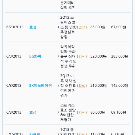
분기대비
실적 호전
2Q13 스
판덱스 호
6/20/2013
효성
조 등 영향
(검색)
85,000원
67,000원
추정실적
상향
석유화학
업황 둔화
6/3/2013
LG화학
불구 상대
(검색)
320,000원
283,000원
적 수익 안
정성 우위
3Q13 이
후 재차 실
6/3/2013
SK이노베이션
적 호전 &
(검색)
210,000원
142,000원
여전한 저
평가
스판덱스
호조 전망
6/3/2013
효성
(검색)
80,000원
69,100원
&여전한
저평가
1Q13 영
5/16/2013
카프로
업적자 지
(검색)
11,000원
6,710원