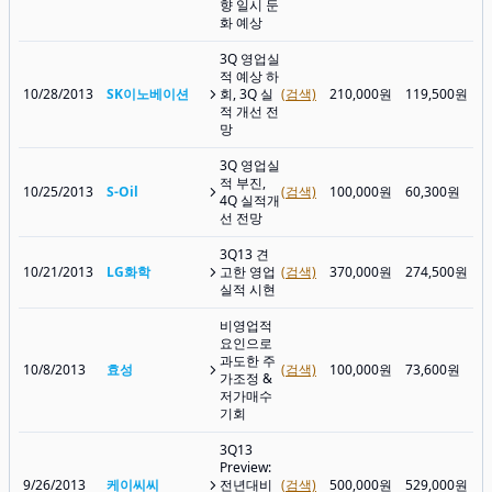
향 일시 둔
화 예상
3Q 영업실
적 예상 하
10/28/2013
SK이노베이션
회, 3Q 실
(검색)
210,000원
119,500원
적 개선 전
망
3Q 영업실
적 부진,
10/25/2013
S-Oil
(검색)
100,000원
60,300원
4Q 실적개
선 전망
3Q13 견
10/21/2013
LG화학
고한 영업
(검색)
370,000원
274,500원
실적 시현
비영업적
요인으로
과도한 주
10/8/2013
효성
(검색)
100,000원
73,600원
가조정 &
저가매수
기회
3Q13
Preview:
9/26/2013
케이씨씨
전년대비
(검색)
500,000원
529,000원