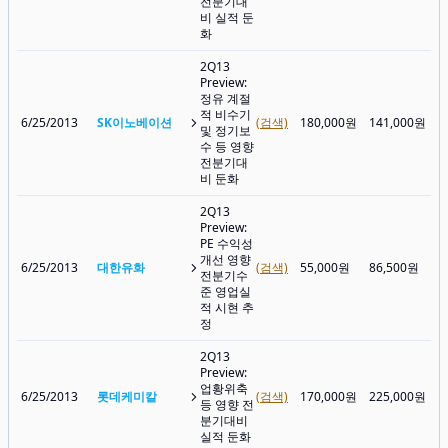
전분기대
비 실적 둔
화
2Q13
Preview:
정유 계절
적 비수기
6/25/2013
SK이노베이션
(검색)
180,000원
141,000원
및 정기보
수 등 영향
전분기대
비 둔화
2Q13
Preview:
PE 수익성
개선 영향
6/25/2013
대한유화
(검색)
55,000원
86,500원
전분기수
준 영업실
적 시현 추
정
2Q13
Preview:
업황위축
6/25/2013
롯데케미칼
(검색)
170,000원
225,000원
등 영향 전
분기대비
실적 둔화