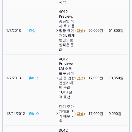
지속
4Q12
Preview:
중공업 적
자 축소 등
1/7/2013
효성
업황 요인
(검색)
90,000원
61,800원
개선, 회계
변경으로
실적은 둔
화
4Q12
Preview:
LM 호조
불구 상여
1/7/2013
휴비스
금 등 영향
(검색)
17,000원
10,350원
전분기대
비 둔화,
1Q13 실
적 호전
단기 주가
과매도, 저
12/24/2012
휴비스
(검색)
17,000원
9,990원
가 매수 기
회!
3Q12