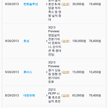
본사 실적
9/26/2013
한화솔루션
호전 & 태
(검색)
30,000원
19,400원
양광 적자
축소 등 영
향 실적 증
대
3Q13
Preview:
영업실적
전분기대
9/26/2013
효성
(검색)
100,000원
76,600원
비 둔화되
나, 순이익
큰 폭 증대
전망.
3Q13
Preview:
원가 상승
9/26/2013
휴비스
(검색)
15,000원
10,450원
등 영향 전
분기대비
둔화
2Q13
PE/PP 시
8/29/2013
대한유화
(검색)
65,000원
79,400원
황 호조로
실적 호전