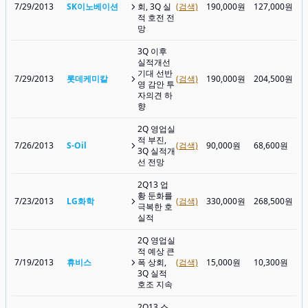
7/29/2013
SK이노베이션
회, 3Q 실
(검색)
190,000원
127,000원
적 호전 전
망
3Q 이후
실적개선
기대 선반
7/29/2013
롯데케미칼
(검색)
190,000원
204,500원
영 감안 투
자의견 하
향
2Q 영업실
적 부진,
7/26/2013
S-Oil
(검색)
90,000원
68,600원
3Q 실적개
선 전망
2Q13 업
황 둔화를
7/23/2013
LG화학
(검색)
330,000원
268,500원
극복한 호
실적
2Q 영업실
적 예상 큰
7/19/2013
휴비스
폭 상회,
(검색)
15,000원
10,300원
3Q 실적
호조 지속
2Q13 스