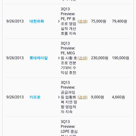
3Q13
Preview:
PE, PP 호
9/26/2013
대한유화
(검색)
75,000원
79,400원
조로 영업
실적 개선
흐름 지속
3Q13
Preview:
PE, MEG
9/26/2013
롯데케미칼
등 시황 호
(검색)
230,000원
190,000원
조로 전분
기대비 수
익성 호전
3Q13
Preview:
공급과잉
9/26/2013
카프로
등 업황회
(검색)
9,000원
4,660원
복 지연 영
향 영업적
자 지속
3Q13
Preview:
LDPE 중심