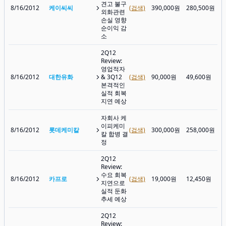
견고 불구
8/16/2012
케이씨씨
(검색)
390,000원
280,500원
외화관련
손실 영향
순이익 감
소
2Q12
Review:
영업적자
8/16/2012
대한유화
& 3Q12
(검색)
90,000원
49,600원
본격적인
실적 회복
지연 예상
자회사 케
이피케미
8/16/2012
롯데케미칼
(검색)
300,000원
258,000원
칼 합병 결
정
2Q12
Review:
수요 회복
8/16/2012
카프로
(검색)
19,000원
12,450원
지연으로
실적 둔화
추세 예상
2Q12
Review: