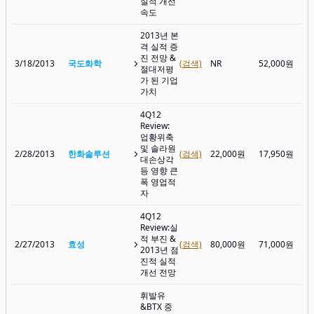
실적 개선
속도
2013년 본
격 실적 증
진 전망 &
3/18/2013
국도화학
(검색)
NR
52,000원
절대저평
가 된 기업
가치
4Q12
Review:
업황위축
및 솔라원
2/28/2013
한화솔루션
(검색)
22,000원
17,950원
대손상각
등 영향 큰
폭 영업적
자
4Q12
Review:실
적 부진 &
2/27/2013
효성
(검색)
80,000원
71,000원
2013년 점
진적 실적
개선 전망
휘발유
&BTX 중