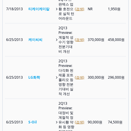
판덱스 업
7/18/2013
티케이케미칼
황 호전으
(검색)
NR
1,950원
로 실적 턴
어라운드
2Q13
Preview:
계절적 성
6/25/2013
케이씨씨
(검색)
370,000원
458,000원
수기 영향
전분기대
비 개선
2Q13
Preview:
다각화 된
제품 포트
6/25/2013
LG화학
(검색)
300,000원
296,000원
폴리오 등
영향 전분
기대비 실
적 개선
2Q13
Preview:
대정비 및
계절적 정
6/25/2013
S-Oil
유시황 약
(검색)
90,000원
74,500원
화 등 영향