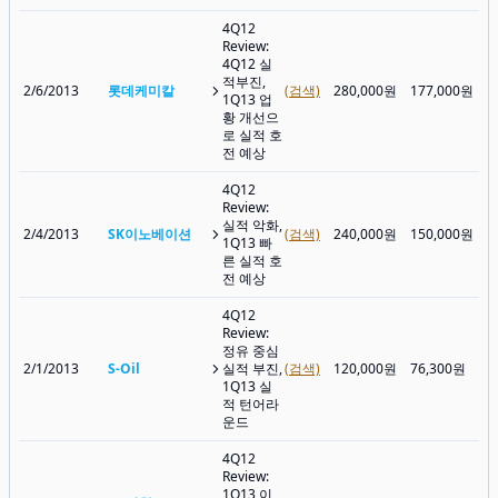
4Q12
Review:
4Q12 실
적부진,
2/6/2013
롯데케미칼
(검색)
280,000원
177,000원
1Q13 업
황 개선으
로 실적 호
전 예상
4Q12
Review:
실적 악화,
2/4/2013
SK이노베이션
(검색)
240,000원
150,000원
1Q13 빠
른 실적 호
전 예상
4Q12
Review:
정유 중심
2/1/2013
S-Oil
실적 부진,
(검색)
120,000원
76,300원
1Q13 실
적 턴어라
운드
4Q12
Review:
1Q13 이