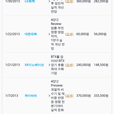
1/30/2013
LG화학
(검색)
360,000원
282,000원
후 점진적
실적 개선
전망
4Q12
Review:
업황 부진
영향 영업
1/22/2013
대한유화
(검색)
60,000원
56,000원
적자,
1Q13 실
적 개선 전
망
BTX를 잡
아라!-BTX
1/21/2013
SK이노베이션
장기 호황
(검색)
240,000원
148,500원
최대 수혜
기업
4Q12
Preview:
계절적 비
수기 및 제
1/7/2013
케이씨씨
(검색)
370,000원
333,500원
비용 반영
등 영향 전
분기대비
실적 둔화