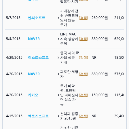
필요한 시기
기대감이 전
혀 반영되어
5/7/2015
엔씨소프트
(검색)
260,000원
211,000
있지 않은
주가
LINE MAU
5/4/2015
NAVER
지속 상승에
(검색)
880,000원
629,000
주목
중국 지역 IP
4/29/2015
이스트소프트
사업 성공
(검색)
NR
18,500원
기대
과도한 저평
4/20/2015
NAVER
(검색)
880,000원
575,000
가
주가 바닥
권, 모멘텀
4/20/2015
카카오
만 더해진다
(검색)
150,000원
115,400
면 상승 가
능
선택과 집중
4/15/2015
액토즈소프트
(검색)
NR
39,400원
의 2015년
견조한 기존