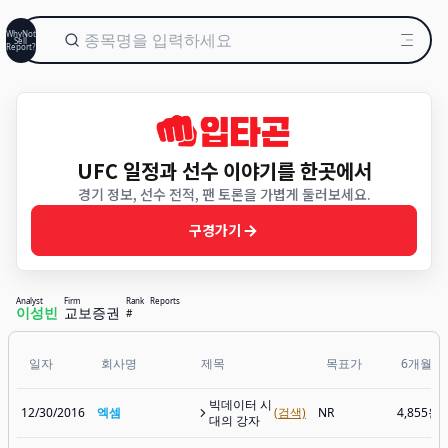
WhyNot
Sell
Report?
UFC 일정과 선수 이야기를 한곳에서
경기 정보, 선수 전적, 팬 토론을 가볍게 둘러보세요.
구경가기
Analyst
Firm
Rank
Reports
이성빈
교보증권
#
일자
회사명
제목
목표가
6개월후
빅데이터 시
12/30/2016
엑셈
(검색)
NR
4,855원
대의 강자