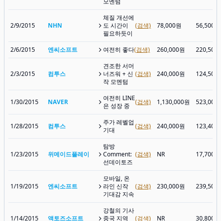
모멘텀
체질 개선에
2/9/2015
NHN
도 시간이
(검색)
78,000원
56,500원
필요하듯이
2/6/2015
엔씨소프트
여전히 좋다
(검색)
260,000원
220,500
견조한 서머
2/3/2015
컴투스
너즈워 + 신
(검색)
240,000원
124,500
작 모멘텀
여전히 LINE
1/30/2015
NAVER
(검색)
1,130,000원
523,000
은 성장 중
주가 레벨업
1/28/2015
컴투스
(검색)
240,000원
123,400
기대
탐방
1/23/2015
위메이드플레이
Comment:
(검색)
NR
17,700원
선데이토즈
모바일, 온
1/19/2015
엔씨소프트
라인 신작
(검색)
230,000원
239,500
기대감 지속
강철의 기사
1/14/2015
액토즈소프트
중국 지역
(검색)
NR
30,800원