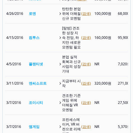
탄탄한 본업
4/26/2016
로엔
위에 더해질
(검색)
100,000원
68,000원
신규 모멘텀
[탐방] 견조
한 성장 지
4/15/2016
컴투스
속 전망, 하
(검색)
160,000원
95,900원
지만 새로운
모멘텀 필요
본업 실적
회복과 신규
4/5/2016
플랜티넷
(검색)
NR
7,020원
사업의 성장
기대
지금부터 시
3/11/2016
엔씨소프트
(검색)
320,000원
271,000
작
견조한 기존
게임 위에
3/7/2016
조이시티
(검색)
NR
27,500원
더해질 VR
모멘텀
프린세스메
이커, VR 버
3/7/2016
엠게임
(검색)
NR
5,370원
전으로 리메