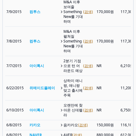
M&A 이후
보여줄
7/9/2015
컴투스
Something
(검색)
170,000원
117,300
New를 기대
하며
M&A 이후
펼쳐질
7/8/2015
컴투스
Something
(검색)
170,000원
117,300
New를 기대
하며
2분기 기점
7/7/2015
아이톡시
으로 턴 어
(검색)
NR
6,210원
라운드 예상
상하이 애니
팡, 애니팡
6/22/2015
위메이드플레이
(검색)
NR
11,200원
맞고 출시에
주목
오랜만에 찾
6/10/2015
아이톡시
아온 신데렐
(검색)
NR
6,750원
라
6/8/2015
카카오
음카카오
(검색)
150,000원
116,100
6/8/2015
NAVER
AVER
(검색)
880,000원
612,000