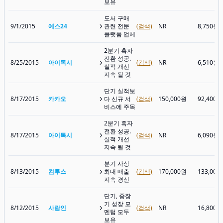
보유
도서 구매
9/1/2015
예스24
관련 전문
(검색)
NR
8,750원
플랫폼 업체
2분기 흑자
전환 성공.
8/25/2015
아이톡시
(검색)
NR
6,510원
실적 개선
지속 될 것
단기 실적보
8/17/2015
카카오
다 신규 서
(검색)
150,000원
92,400원
비스에 주목
2분기 흑자
전환 성공.
8/17/2015
아이톡시
(검색)
NR
6,090원
실적 개선
지속 될 것
분기 사상
8/13/2015
컴투스
최대 매출
(검색)
170,000원
133,000
지속 경신
단기, 중장
기 성장 모
8/12/2015
사람인
(검색)
NR
16,800원
멘텀 모두
보유