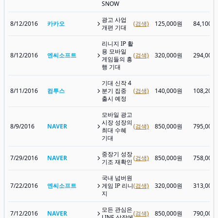
SNOW
광고 사업
8/12/2016
카카오
(검색)
125,000원
84,100원
개편 기대
리니지 IP 활
용 모바일
8/12/2016
엔씨소프트
(검색)
320,000원
294,000
게임들의 흥
행 기대
기대 신작 4
8/11/2016
컴투스
분기 집중
(검색)
140,000원
108,200
출시 예정
모바일 광고
시장 성장의
8/9/2016
NAVER
(검색)
850,000원
795,000
최대 수혜
기대
중장기 성장
7/29/2016
NAVER
(검색)
850,000원
758,000
기조 재확인
국내 넘버원
7/22/2016
엔씨소프트
게임 IP 리니
(검색)
320,000원
313,000
지
모든 관심은
7/12/2016
NAVER
(검색)
850,000원
790,000
LINE 상장에