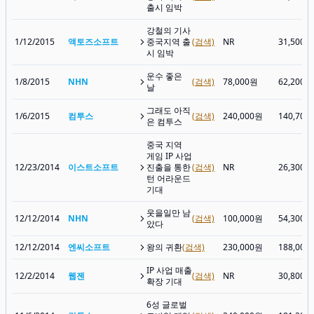
출시 임박
강철의 기사
1/12/2015
액토즈소프트
중국지역 출
(검색)
NR
31,500원
시 임박
운수 좋은
1/8/2015
NHN
(검색)
78,000원
62,200원
날
그래도 아직
1/6/2015
컴투스
(검색)
240,000원
140,700
은 컴투스
중국 지역
게임 IP 사업
12/23/2014
이스트소프트
진출을 통한
(검색)
NR
26,300원
턴 어라운드
기대
웃을일만 남
12/12/2014
NHN
(검색)
100,000원
54,300원
았다
12/12/2014
엔씨소프트
왕의 귀환
(검색)
230,000원
188,000
IP 사업 매출
12/2/2014
웹젠
(검색)
NR
30,800원
확장 기대
6성 글로벌