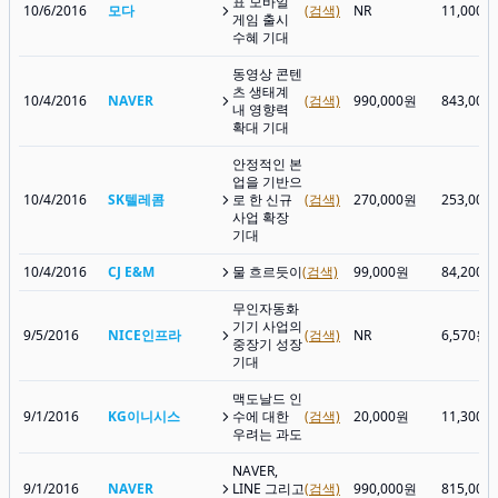
표 모바일
10/6/2016
모다
(검색)
NR
11,000원
게임 출시
수혜 기대
동영상 콘텐
츠 생태계
10/4/2016
NAVER
(검색)
990,000원
843,000
내 영향력
확대 기대
안정적인 본
업을 기반으
10/4/2016
SK텔레콤
로 한 신규
(검색)
270,000원
253,000
사업 확장
기대
10/4/2016
CJ E&M
물 흐르듯이
(검색)
99,000원
84,200원
무인자동화
기기 사업의
9/5/2016
NICE인프라
(검색)
NR
6,570원
중장기 성장
기대
맥도날드 인
9/1/2016
KG이니시스
수에 대한
(검색)
20,000원
11,300원
우려는 과도
NAVER,
9/1/2016
NAVER
LINE 그리고
(검색)
990,000원
815,000