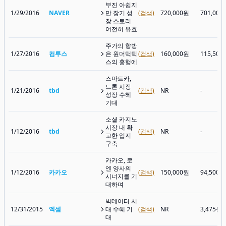
부진 아쉽지
1/29/2016
NAVER
만 장기 성
(검색)
720,000원
701,000
장 스토리
여전히 유효
주가의 향방
1/27/2016
컴투스
은 원더택틱
(검색)
160,000원
115,500
스의 흥행에
스마트카,
드론 시장
1/21/2016
tbd
(검색)
NR
-
성장 수혜
기대
소셜 카지노
시장 내 확
1/12/2016
tbd
(검색)
NR
-
고한 입지
구축
카카오, 로
엔 양사의
1/12/2016
카카오
(검색)
150,000원
94,500원
시너지를 기
대하며
빅데이터 시
12/31/2015
엑셈
대 수혜 기
(검색)
NR
3,475원
대