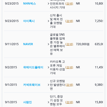
9/23/2015
NHN벅스
인먼트와의
(검색)
NR
10,800원
시너지 기대
신작 출시
및 해외 진
9/23/2015
아이톡시
(검색)
NR
7,250원
출 모멘텀
기대
글로벌 SNS
플랫폼 업체
중 가장 높
9/11/2015
NAVER
(검색)
720,000원
635,000
은 밸류에이
션 매력 보
유
카카오톡 고
포류 게임
9/2/2015
위메이드플레이
(검색)
NR
11,450원
이용자 선점
기대
신규 모멘텀
9/1/2015
커넥트웨이브
만 발생한다
(검색)
NR
9,380원
면
단기, 중장
기 성장 모
9/1/2015
사람인
(검색)
NR
15,800원
멘텀 모두