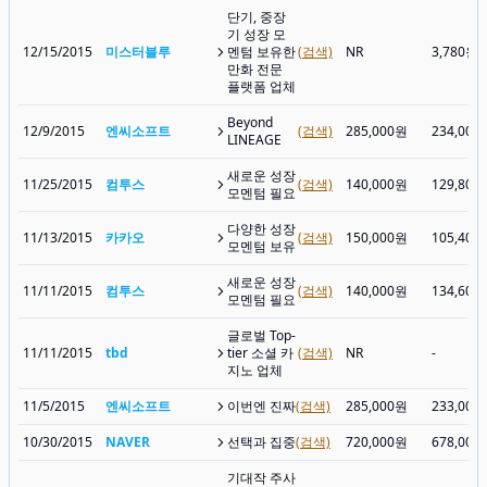
단기, 중장
기 성장 모
12/15/2015
미스터블루
멘텀 보유한
(검색)
NR
3,780원
만화 전문
플랫폼 업체
Beyond
12/9/2015
엔씨소프트
(검색)
285,000원
234,000
LINEAGE
새로운 성장
11/25/2015
컴투스
(검색)
140,000원
129,800
모멘텀 필요
다양한 성장
11/13/2015
카카오
(검색)
150,000원
105,400
모멘텀 보유
새로운 성장
11/11/2015
컴투스
(검색)
140,000원
134,600
모멘텀 필요
글로벌 Top-
11/11/2015
tbd
tier 소셜 카
(검색)
NR
-
지노 업체
11/5/2015
엔씨소프트
이번엔 진짜
(검색)
285,000원
233,000
10/30/2015
NAVER
선택과 집중
(검색)
720,000원
678,000
기대작 주사