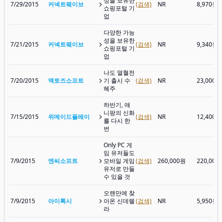
성을 보유한
7/29/2015
커넥트웨이브
(검색)
NR
8,970원
쇼핑포털 기
업
다양한 가능
성을 보유한
7/21/2015
커넥트웨이브
(검색)
NR
9,340원
쇼핑포털 기
업
나도 열혈전
7/20/2015
액토즈소프트
기 출시 수
(검색)
NR
23,000원
혜주
하반기, 애
니팡의 신화
7/15/2015
위메이드플레이
(검색)
NR
12,400원
를 다시 한
번
Only PC 게
임 유저들도
7/9/2015
엔씨소프트
모바일 게임
(검색)
260,000원
220,000
유저로 만들
수 있을 것
오랜만에 찾
7/9/2015
아이톡시
아온 신데렐
(검색)
NR
5,950원
라