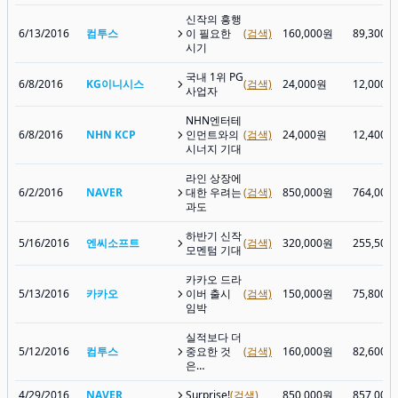
신작의 흥행
6/13/2016
컴투스
이 필요한
(검색)
160,000원
89,300원
시기
국내 1위 PG
6/8/2016
KG이니시스
(검색)
24,000원
12,000원
사업자
NHN엔터테
6/8/2016
NHN KCP
인먼트와의
(검색)
24,000원
12,400원
시너지 기대
라인 상장에
6/2/2016
NAVER
대한 우려는
(검색)
850,000원
764,000
과도
하반기 신작
5/16/2016
엔씨소프트
(검색)
320,000원
255,500
모멘텀 기대
카카오 드라
5/13/2016
카카오
이버 출시
(검색)
150,000원
75,800원
임박
실적보다 더
5/12/2016
컴투스
중요한 것
(검색)
160,000원
82,600원
은…
4/29/2016
NAVER
Surprise!
(검색)
850,000원
857,000