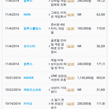
11/6/2014
컴투스
모바일 게임
(검색)
240,000원
181,200
업체로 진화
그래도 아직
11/4/2014
NHN
(검색)
NR
63,300원
은 게임회사
준비된 4번
11/4/2014
컴투스홀딩스
타자, 게임
(검색)
160,000원
110,000
빌
글로벌 모바
일 게임 업
11/4/2014
조이시티
(검색)
NR
36,200원
체로 도약
준비
제일 비싸
11/4/2014
컴투스
보이는데 제
(검색)
240,000원
171,100
일 싼 주식
LINE 성장성
10/31/2014
NAVER
(검색)
1,130,000원
603,000
여전히 유효
내년이 기대
10/22/2014
액토즈소프트
(검색)
NR
31,600원
된다
소 잃기 전
10/14/2014
카카오
에 외양간
(검색)
200,000원
111,800
보수