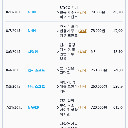
PAYCO 초기
8/12/2015
NHN
반응이 주가
(검색)
78,000원
48,200원
의 키포인트
PAYCO 초기
8/7/2015
NHN
반응이 주가
(검색)
78,000원
47,000원
의 키포인트
단기, 중장
기 성장 모
8/6/2015
사람인
(검색)
NR
18,400원
멘텀 모두
보유
큰 그림은
8/4/2015
엔씨소프트
(검색)
260,000원
240,000
그대로
하반기, 역
8/3/2015
엔씨소프트
대급 모멘텀
(검색)
260,000원
239,500
기대
단기 실적
부진 다소
7/31/2015
NAVER
(검색)
720,000원
613,000
아쉬운 상황
이지만…
다양한 가능