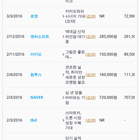
이크
카카오와의
3/3/2016
로엔
시너지 기대
(검색)
NR
72,900원
(요약)
역대급 신작
2/12/2016
엔씨소프트
라인업 대기
(검색)
285,000원
261,500
중
그림은 좋은
2/11/2016
카카오
(검색)
150,000원
89,500원
데…
견조한 실
적, 하지만
2/4/2016
컴투스
(검색)
160,000원
111,300
새로운 성장
모멘텀 필요
십 년 앞을
2/3/2016
NAVER
바라보는 기
(검색)
720,000원
707,000
업
스마트카,
드론 시장
2/3/2016
tbd
(검색)
NR
-
성장 수혜
기대
단기 실적