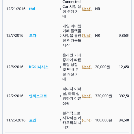
Connected
Car 시장 성
12/21/2016
tbd
(검색)
NR
-
장 수혜 기
대
게임 아이템
거래 플랫폼
12/7/2016
모다
사업을 통한
(검색)
NR
9,860원
턴 어라운드
시작
온라인 거래
증가에 따른
외형 성장
12/6/2016
KG이니시스
(검색)
20,000원
12,450원
및 택배 부
문 개선 기
대
리니지 이터
널, 아직 실
12/2/2016
엔씨소프트
(검색)
320,000원
392,500
망하기 이른
상황
본격적으로
시작되는 카
11/25/2016
로엔
(검색)
100,000원
84,500원
카오와의 시
너지