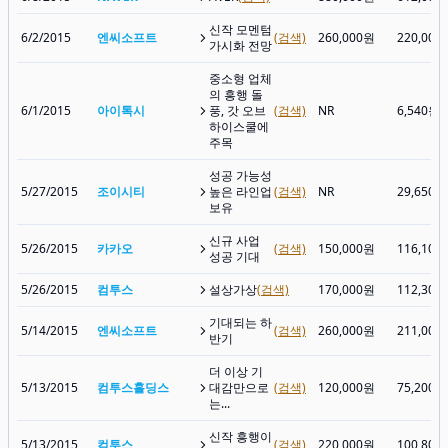
신작 모멘텀
6/2/2015
엔씨소프트
(검색)
260,000원
220,000
가시화 전망
중소형 업체
의 흥행 돌
6/1/2015
아이톡시
풍, 갓 오브
(검색)
NR
6,540원
하이스쿨에
주목
성공 가능성
5/27/2015
조이시티
높은 라인업
(검색)
NR
29,650원
보유
신규 사업
5/26/2015
카카오
(검색)
150,000원
116,100
성공 기대
5/26/2015
컴투스
설상가상
(검색)
170,000원
112,300
기대되는 하
5/14/2015
엔씨소프트
(검색)
260,000원
211,000
반기
더 이상 기
5/13/2015
컴투스홀딩스
대감만으로
(검색)
120,000원
75,200원
는...
신작 흥행이
5/13/2015
컴투스
(검색)
220,000원
100,800