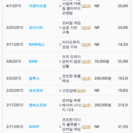
사업에 더해
4/1/2015
더존비즈온
(검색)
NR
20,600원
질 클라우드
모멘텀
모바일 게임
3/25/2015
조이시티
성공 기반
(검색)
NR
24,000원
구축
카카오뮤직
3/11/2015
NHN벅스
(검색)
NR
14,350원
성장 기대
아직 안개가
3/6/2015
NHN
걷히지 않은
(검색)
78,000원
55,900원
상황
견조한 흐름
3/3/2015
컴투스
(검색)
240,000원
103,000
예상
2/25/2015
네오위즈
고진감래
(검색)
NR
19,850원
모바일 부분
2/17/2015
엔씨소프트
에서의 시너
(검색)
260,000원
214,500
지 기대
견조한 미디
어 플랫폼 +
2/11/2015
SOOP
(검색)
NR
31,550원
모바일 게임