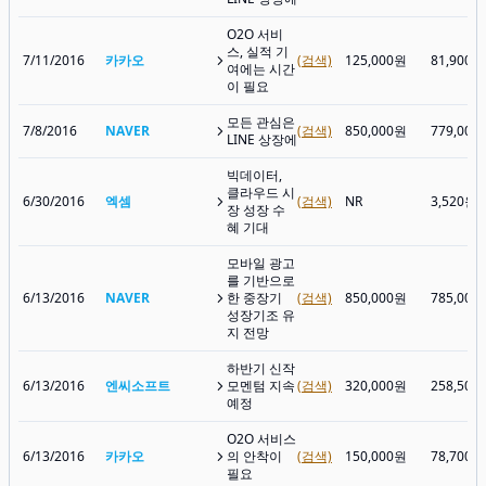
O2O 서비
스, 실적 기
7/11/2016
카카오
(검색)
125,000원
81,900원
여에는 시간
이 필요
모든 관심은
7/8/2016
NAVER
(검색)
850,000원
779,000
LINE 상장에
빅데이터,
클라우드 시
6/30/2016
엑셈
(검색)
NR
3,520원
장 성장 수
혜 기대
모바일 광고
를 기반으로
6/13/2016
NAVER
한 중장기
(검색)
850,000원
785,000
성장기조 유
지 전망
하반기 신작
6/13/2016
엔씨소프트
모멘텀 지속
(검색)
320,000원
258,500
예정
O2O 서비스
6/13/2016
카카오
의 안착이
(검색)
150,000원
78,700원
필요