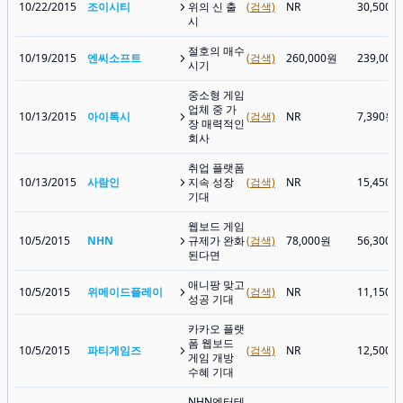
10/22/2015
조이시티
위의 신 출
(검색)
NR
30,500원
시
절호의 매수
10/19/2015
엔씨소프트
(검색)
260,000원
239,000
시기
중소형 게임
업체 중 가
10/13/2015
아이톡시
(검색)
NR
7,390원
장 매력적인
회사
취업 플랫폼
10/13/2015
사람인
지속 성장
(검색)
NR
15,450원
기대
웹보드 게임
10/5/2015
NHN
규제가 완화
(검색)
78,000원
56,300원
된다면
애니팡 맞고
10/5/2015
위메이드플레이
(검색)
NR
11,150원
성공 기대
카카오 플랫
폼 웹보드
10/5/2015
파티게임즈
(검색)
NR
12,500원
게임 개방
수혜 기대
NHN엔터테