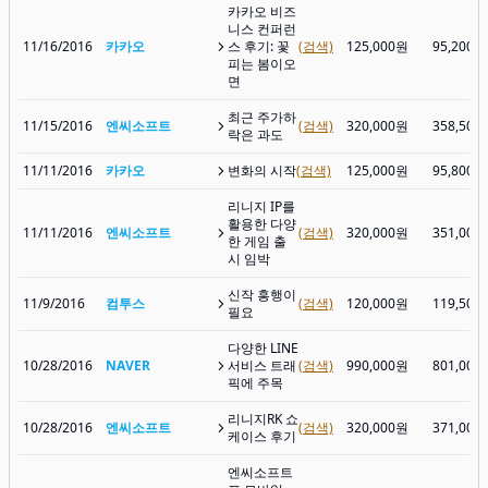
카카오 비즈
니스 컨퍼런
11/16/2016
카카오
스 후기: 꽃
(검색)
125,000원
95,200원
피는 봄이오
면
최근 주가하
11/15/2016
엔씨소프트
(검색)
320,000원
358,500
락은 과도
11/11/2016
카카오
변화의 시작
(검색)
125,000원
95,800원
리니지 IP를
활용한 다양
11/11/2016
엔씨소프트
(검색)
320,000원
351,000
한 게임 출
시 임박
신작 흥행이
11/9/2016
컴투스
(검색)
120,000원
119,500
필요
다양한 LINE
10/28/2016
NAVER
서비스 트래
(검색)
990,000원
801,000
픽에 주목
리니지RK 쇼
10/28/2016
엔씨소프트
(검색)
320,000원
371,000
케이스 후기
엔씨소프트