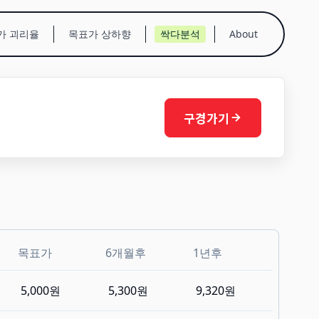
가 괴리율
목표가 상하향
싹다분석
About
구경가기
목표가
6개월후
1년후
5,000원
5,300원
9,320원