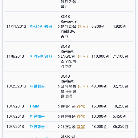
원전 가동
률↑
3Q13
Review: 3
11/11/2013
아시아나항공
분기 화물
(검색)
6,300원
4,920원
4,
Yield 3%
증가
3Q13
Review:
11/8/2013
지역난방공사
LNG발전
(검색)
110,000원
71,100원
57
소 영업이
익 하회
3Q13
Review:
10/25/2013
대한항공
실적 변화
(검색)
43,000원
32,750원
37
보다는 환
율 변동
10/7/2013
HMM
현대상선
(검색)
16,000원
10,250원
11
10/7/2013
한진해운
한진해운
(검색)
10,000원
6,450원
5,
10/7/2013
대한항공
대한항공
(검색)
43,000원
36,250원
35
아시아나