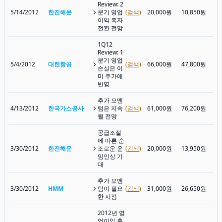
Review: 2
5/14/2012
한진해운
분기 영업
(검색)
20,000원
10,850원
8,
이익 흑자
전환 전망
1Q12
Review: 1
분기 영업
5/4/2012
대한항공
(검색)
66,000원
47,800원
36
손실은 이
미 주가에
반영
추가 모멘
4/13/2012
한국가스공사
텀은 지속
(검색)
61,000원
76,200원
66
될 전망
공급조절
에 따른 순
3/30/2012
한진해운
조로운 운
(검색)
20,000원
13,950원
10
임인상 기
대
추가 모멘
3/30/2012
HMM
텀이 필요
(검색)
31,000원
26,650원
14
한 시점
2012년 영
업이익 흑