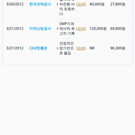
3/26/2012
한국전력공사
자전환 아
(검색)
40,000원
27,800원
30
직 유효하
다
SMP가격
3/21/2012
지역난방공사
역사적 최
(검색)
120,000원
69,800원
89
고치 기록
안정적인
3/21/2012
CJ대한통운
장기전으
(검색)
NR
96,300원
96
로 돌입