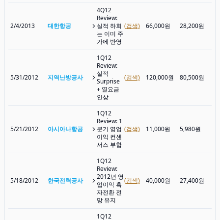
4Q12
Review:
2/4/2013
대한항공
실적 하회
(검색)
66,000원
28,200원
35
는 이미 주
가에 반영
1Q12
Review:
실적
5/31/2012
지역난방공사
(검색)
120,000원
80,500원
88
Surprise
+ 열요금
인상
1Q12
Review: 1
5/21/2012
아시아나항공
분기 영업
(검색)
11,000원
5,980원
5,
이익 컨센
서스 부합
1Q12
Review:
2012년 영
5/18/2012
한국전력공사
(검색)
40,000원
27,400원
29
업이익 흑
자전환 전
망 유지
1Q12