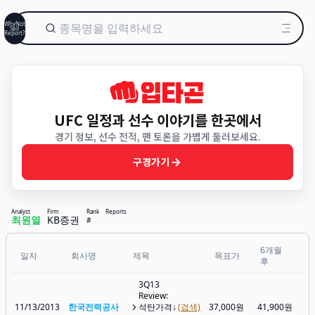
WhyNot
Sell
Report?
UFC 일정과 선수 이야기를 한곳에서
경기 정보, 선수 전적, 팬 토론을 가볍게 둘러보세요.
구경가기
Analyst
Firm
Rank
Reports
최원열
KB증권
#
6개월
일자
회사명
제목
목표가
1
후
3Q13
Review:
11/13/2013
한국전력공사
석탄가격↓
(검색)
37,000원
41,900원
45