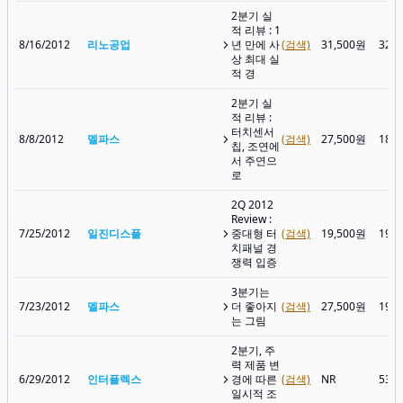
2분기 실
적 리뷰 : 1
8/16/2012
리노공업
년 만에 사
(검색)
31,500원
32,
상 최대 실
적 경
2분기 실
적 리뷰 :
터치센서
8/8/2012
멜파스
(검색)
27,500원
18,
칩, 조연에
서 주연으
로
2Q 2012
Review :
7/25/2012
일진디스플
중대형 터
(검색)
19,500원
19,
치패널 경
쟁력 입증
3분기는
7/23/2012
멜파스
더 좋아지
(검색)
27,500원
19,
는 그림
2분기, 주
력 제품 변
6/29/2012
인터플렉스
경에 따른
(검색)
NR
53,
일시적 조