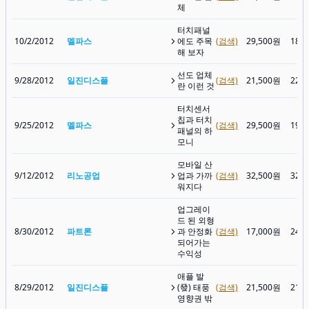
체
터치패널
10/2/2012
멜파스
에도 주목
(검색)
29,500원
18,
해 보자
선도 업체
9/28/2012
일진디스플
(검색)
21,500원
22,
란 이런 것
터치센서
칩과 터치
9/25/2012
멜파스
(검색)
29,500원
19,
패널의 하
모니
모바일 산
9/12/2012
리노공업
업과 가까
(검색)
32,500원
32,
워지다
업그레이
드 된 외형
8/30/2012
파트론
과 안정화
(검색)
17,000원
24,
되어가는
수익성
애플 발
8/29/2012
일진디스플
(發) 태풍
(검색)
21,500원
21,
영향권 밖