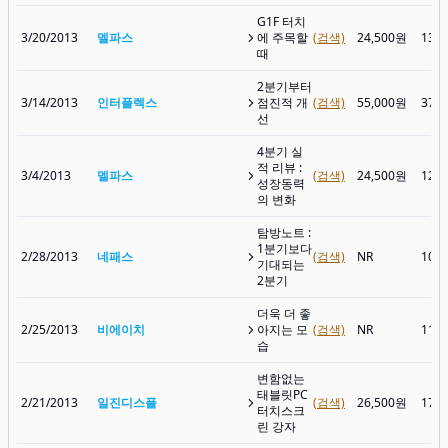
G1F 터치
3/20/2013
멜파스
에 주목할
(검색)
24,500원
13,
때
2분기부터
3/14/2013
인터플렉스
점진적 개
(검색)
55,000원
37,
선
4분기 실
적 리뷰 :
3/4/2013
멜파스
(검색)
24,500원
12,
성장동력
의 변화
탐방노트 :
1분기보다
2/28/2013
네패스
(검색)
NR
10,
기대되는
2분기
더욱 더 좋
2/25/2013
비에이치
아지는 모
(검색)
NR
11,
습
변함없는
태블릿PC
2/21/2013
일진디스플
(검색)
26,500원
17,
터치스크
린 강자