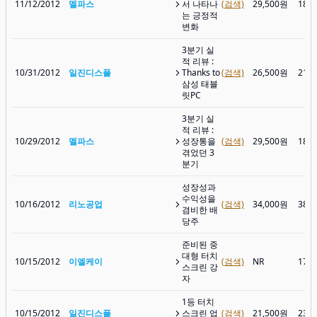
11/12/2012
멜파스
서 나타나
(검색)
29,500원
18,
는 긍정적
변화
3분기 실
적 리뷰 :
10/31/2012
일진디스플
Thanks to
(검색)
26,500원
21,
삼성 태블
릿PC
3분기 실
적 리뷰 :
10/29/2012
멜파스
성장통을
(검색)
29,500원
18,
겪었던 3
분기
성장성과
수익성을
10/16/2012
리노공업
(검색)
34,000원
38,
겸비한 배
당주
준비된 중
대형 터치
10/15/2012
이엘케이
(검색)
NR
17,
스크린 강
자
1등 터치
10/15/2012
일진디스플
스크린 업
(검색)
21,500원
23,