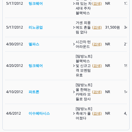
5/17/2012
팅크웨어
래 있는 차
(검색)
NR
17,
세대 주자
블랙박스
거센 외풍
5/17/2012
리노공업
에도 흔들
(검색)
31,500원
34,
림 없다
시간차 턴
4/30/2012
멜파스
(검색)
NR
21,
어라운드
[탐방노트]
블랙박스
4/20/2012
팅크웨어
및 신규고
(검색)
NR
19,
객 모멘텀
유효
[탐방노트]
올 한해는
4/10/2012
파트론
(검색)
NR
14,
카메라 모
듈로 장사
[탐방노트]
4/6/2012
이수페타시스
족쇄가 풀
(검색)
NR
4,1
어졌다