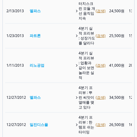
터치스크
린 모듈 개
2/13/2013
멜파스
(검색)
24,500원
13,
선 움직임
지속
4분기 실
적 프리뷰
1/23/2013
파트론
(검색)
25,500원
15,
: 성장가도
를 달리다
4분기 실
적 프리뷰
: 업황과
1/11/2013
리노공업
(검색)
41,000원
20,
같이 보면
놀라운 실
적
4분기 프
리뷰 : 뿌
12/27/2012
멜파스
린 씨앗이
(검색)
34,500원
12,
열매를 맺
고 있다
4분기 프
리뷰 : 한
12/27/2012
일진디스플
(검색)
26,500원
16,
템포 쉬는
타이밍