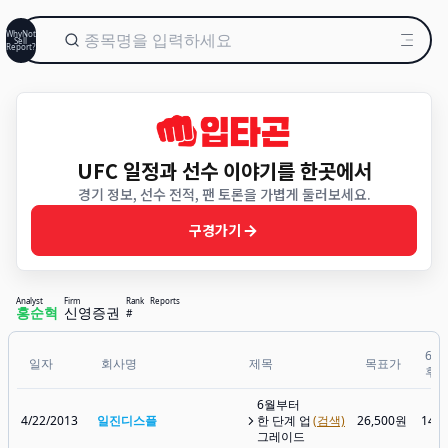
WhyNot
Sell
Report?
UFC 일정과 선수 이야기를 한곳에서
경기 정보, 선수 전적, 팬 토론을 가볍게 둘러보세요.
구경가기
Analyst
Firm
Rank
Reports
홍순혁
신영증권
#
6개
일자
회사명
제목
목표가
후
6월부터
4/22/2013
일진디스플
한 단계 업
(검색)
26,500원
14,
그레이드