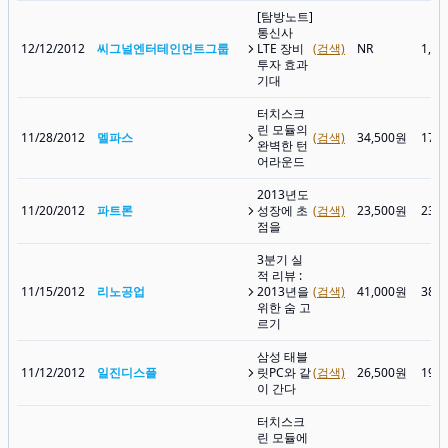
[탐방노트]
통신사
12/12/2012
씨그널엔터테인먼트그룹
LTE 장비
(검색)
NR
1,9
투자 효과
기대
터치스크
린 모듈의
11/28/2012
멜파스
(검색)
34,500원
17,
완벽한 턴
어라운드
2013년도
11/20/2012
파트론
성장에 초
(검색)
23,500원
23,
점을
3분기 실
적 리뷰 :
11/15/2012
리노공업
2013년을
(검색)
41,000원
38,
위한 숨 고
르기
삼성 태블
11/12/2012
일진디스플
릿PC와 같
(검색)
26,500원
19,
이 간다
터치스크
린 모듈에