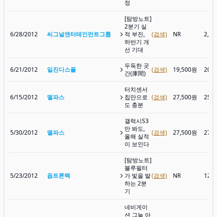
정
[탐방노트]
2분기 실
6/28/2012
씨그널엔터테인먼트그룹
적 부진,
(검색)
NR
2,1
하반기 개
선 기대
두둑한 곳
6/21/2012
일진디스플
(검색)
19,500원
20,
간(庫間)
터치센서
6/15/2012
멜파스
칩만으로
(검색)
27,500원
25,
도 충분
갤럭시S3
만 봐도,
5/30/2012
멜파스
(검색)
27,500원
27,
올해 실적
이 보인다
[탐방노트]
블루필터
5/23/2012
옵트론텍
가 빛을 발
(검색)
NR
12,
하는 2분
기
네비게이
션 그늘 아